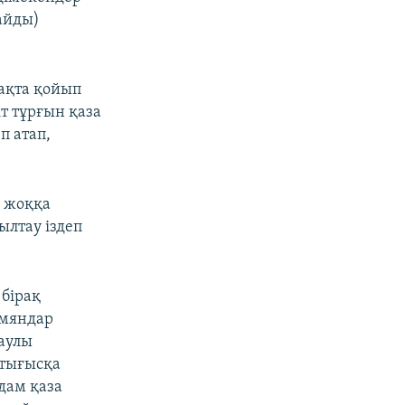
айды)
бақта қойып
т тұрғын қаза
п атап,
н жоққа
ылтау іздеп
бірақ
рмяндар
аулы
қтығысқа
дам қаза