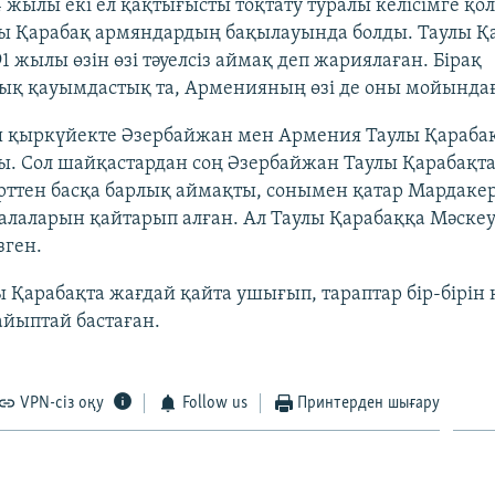
4 жылы екі ел қақтығысты тоқтату туралы келісімге қол
лы Қарабақ армяндардың бақылауында болды. Таулы Қ
1 жылы өзін өзі тәуелсіз аймақ деп жариялаған. Бірақ
ық қауымдастық та, Арменияның өзі де оны мойындағ
 қыркүйекте Әзербайжан мен Армения Таулы Қарабақ
ы. Сол шайқастардан соң Әзербайжан Таулы Қарабақт
рттен басқа барлық аймақты, сонымен қатар Мардаке
лаларын қайтарып алған. Ал Таулы Қарабаққа Мәскеу 
зген.
 Қарабақта жағдай қайта ушығып, тараптар бір-бірін к
айыптай бастаған.
VPN-сіз оқу
Follow us
Принтерден шығару