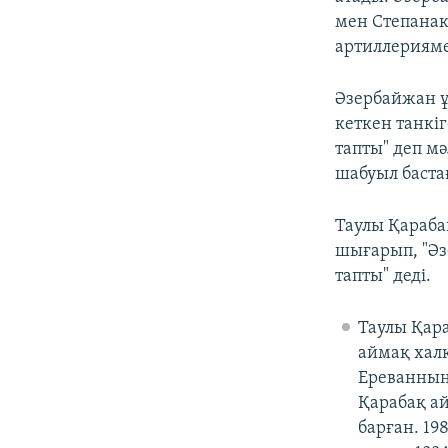
мен Степанак
артиллерияме
Әзербайжан ұ
кеткен танкі
тапты" деп мә
шабуыл баста
Таулы Қараба
шығарып, "Әз
тапты" деді.
Таулы Қара
аймақ хал
Ереванның
Қарабақ ай
барған. 19