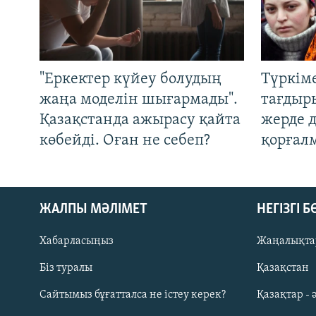
"Еркектер күйеу болудың
Түркім
жаңа моделін шығармады".
тағдыры
Қазақстанда ажырасу қайта
жерде 
көбейді. Оған не себеп?
қорғал
ЖАЛПЫ МӘЛІМЕТ
НЕГІЗГІ 
Хабарласыңыз
Жаңалықта
Біз туралы
Қазақстан
Русский
Сайтымыз бұғатталса не істеу керек?
Қазақтар - 