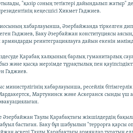
тылады, "қазір соның тетіктері дайындалып жатыр" де
резидентінің кеңесшісі Хикмет Гаджиев.
диосының хабарлауынша, Әзербайжанда тіркелген ди
еген Гаджиев, Баку Әзербайжан конституциясы аясын
 армяндарды реинтеграциялауға дайын екенін мәлімд
ездесуде Қарабақ халқының барлық гуманитарлық сау
быз және қысқа мерзімде тұрақтылық пен қауіпсіздік
ген Гаджиев.
ыс министрлігінің хабарлауынша, ресейлік бітімгерлік
ардакертск, Мартунинск және Аскеранск сынды үш а
вакуациялаған.
е Әзербайжан Таулы Қарабақтағы жікшілдердің бақы
абуыл бастаған. Баку бұл шабуылын "террорға қарсы о
айжан әскері Таулы Қарабақтағы армяндар тұратын ел