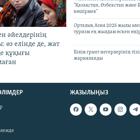
"Қазақстан, Өзбекстан және 
көшірмек"
Орталық Азия 2025 жылы әл
туризм ең жылдам өскен өңі
ен әйелдерінің
: өз елінде де, жат
де құқығы
Білім грант иегерлерінің тізі
жарияланды
маған
БӨЛІМДЕР
ЖАЗЫЛЫҢЫЗ
р
әлемде