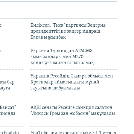
л
Биліктегі "Тиса" партиясы Венгрия
президенттігіне заңгер Андраш
Баканы ұсынбақ
с
Украина Түркиядан ATACMS
і
зымырандары мен M270
қондырғыларын сатып алмақ
н
Украина Ресейдің Самара облысы мен
сы бар
Краснодар аймағындағы мұнай
ауға
зауытына шабуылдады
Байсат"
АҚШ сенаты Ресейге санкция салатын
кционда
"Линдси Грэм заң жобасын" мақұлдады
р бөлігін
YouTube видеохостинг қызметі "Русская