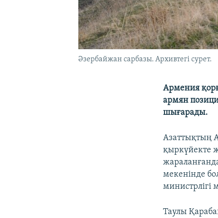
Әзербайжан сарбазы. Архивтегі сурет.
Армения қорғ
армян позици
шығарады.
Азаттықтың А
қыркүйекте ж
жараланғанда
мекенінде бо
министрлігі 
Таулы Қараба