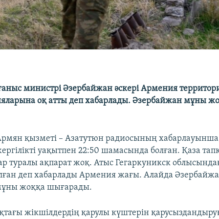
аныс министрі Әзербайжан әскері Армения террито
яларына оқ атты деп хабарлады. Әзербайжан мұны ж
рмян қызметі – Азатутюн радиосының хабарлауынша,
ергілікті уақытпен 22:50 шамасында болған. Қаза тап
р туралы ақпарат жоқ. Атыс Гегаркуникск облысындағ
лған деп хабарлады Армения жағы. Алайда Әзербайж
мұны жоққа шығарады.
қтағы жікшілдердің қарулы күштерін қарусыздандыру