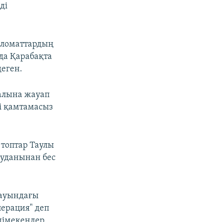
ді
пломаттардың
да Қарабақта
еген.
алына жауап
ті қамтамасыз
 топтар Таулы
уданынан бес
лауындағы
перация" деп
дімекендер