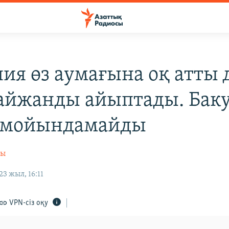
ия өз аумағына оқ атты 
айжанды айыптады. Бак
 мойындамайды
сы
3 жыл, 16:11
VPN-сіз оқу