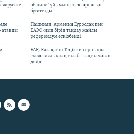
Беларуське
община" ұйымының екі арнасын
бұғаттады
емде
Пашинян: Армения Еуроодақ пен
р атанды
ЕАЭО-ның бірін таңдау жайлы
референдум өткізбейді
мі
БАҚ: Қазақстан Теңіз кен орнында
экологиялық заң талабы сақталмаған
дейді