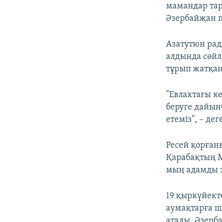
мамандар тар
Әзербайжан п
Азатутюн ра
алдында сөйл
тұрып жатқан
"Евлахтағы к
беруге дайын
етеміз", – де
Ресей қорған
Қарабақтың М
мың адамды э
19 қыркүйект
аумақтарға ш
атады. Әзерб