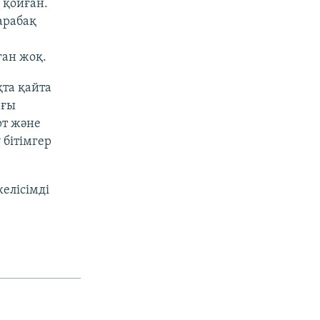
 қойған.
арабақ
ан жоқ.
та қайта
ағы
рт және
бітімгер
елісімді