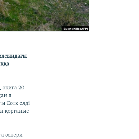
риясындағы
оққа
 оқиға 20
қан я
ы Сотк елді
ан қорғаныс
ға әскери