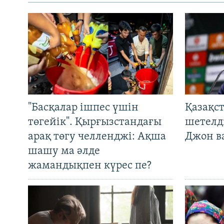
"Басқалар ішпес үшін
Қазақс
төгейік". Қырғызстандағы
шетелді
арақ төгу челленджі: Ақша
Джон ва
шашу ма әлде
жамандықпен күрес пе?