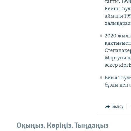
тапты. 199
Кейін Тау
аймағы 199
халықарал
2020 жылы
қақтығыст
Степанаке
Мартуни қа
әскер кіргі
Биыл Таулы
бұзды деп 
Бөлісу
Оқыңыз. Көріңіз. Тыңдаңыз