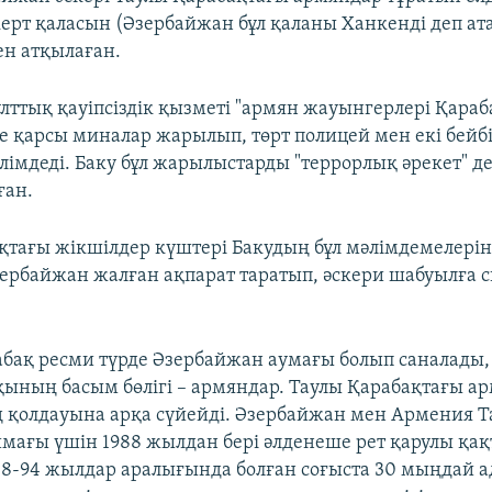
ерт қаласын (Әзербайжан бұл қаланы Ханкенді деп ат
н атқылаған.
лттық қауіпсіздік қызметі "армян жауынгерлері Қара
ге қарсы миналар жарылып, төрт полицей мен екі бейбі
лімдеді. Баку бұл жарылыстарды "террорлық әрекет" де
ған.
қтағы жікшілдер күштері Бакудың бұл мәлімдемелері
ербайжан жалған ақпарат таратып, әскери шабуылға с
бақ ресми түрде Әзербайжан аумағы болып саналады, 
қының басым бөлігі – армяндар. Таулы Қарабақтағы а
 қолдауына арқа сүйейді. Әзербайжан мен Армения Т
мағы үшін 1988 жылдан бері әлденеше рет қарулы қа
88-94 жылдар аралығында болған соғыста 30 мыңдай а