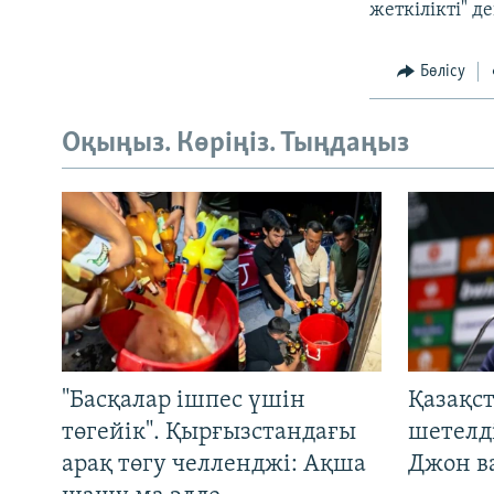
жеткілікті" де
Бөлісу
Оқыңыз. Көріңіз. Тыңдаңыз
"Басқалар ішпес үшін
Қазақс
төгейік". Қырғызстандағы
шетелді
арақ төгу челленджі: Ақша
Джон ва