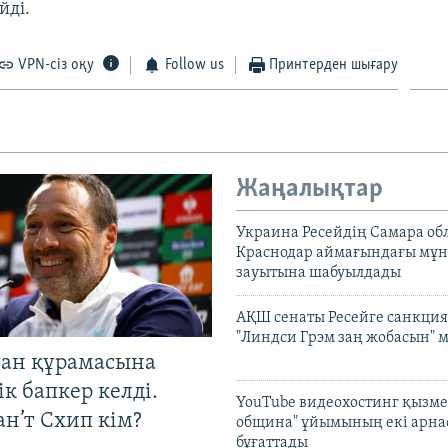
йді.
VPN-сіз оқу
Follow us
Принтерден шығару
Жаңалықтар
Украина Ресейдің Самара об
Краснодар аймағындағы мұ
зауытына шабуылдады
АҚШ сенаты Ресейге санкция
"Линдси Грэм заң жобасын" 
тан құрамасына
к бапкер келді.
YouTube видеохостинг қызмет
н’т Схип кім?
община" ұйымының екі арн
бұғаттады