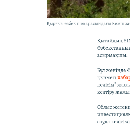
Қырғыз-өзбек шекарасындағы Кемпіраб
Қытайдың SI
Өзбекстанның
асырмақшы.
Бұл жөнінде 
қызметі
хаба
келісім" жас
келтіру жұмы
Облыс жетекш
инвестициялы
сауда келісім