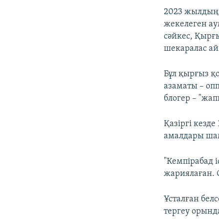
2023 жылдың 
жекелеген ау
сәйкес, Қырғы
шекаралас ай
Бұл қырғыз қ
азаматы – оп
блогер – "жа
Қазіргі кезд
амалдары шам
"Кемпірабад і
жариялаған. 
Ұсталған белс
тергеу орынд