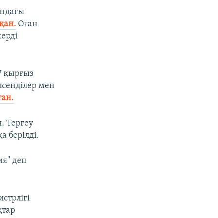
ындағы
қан.
Оған
жерді
7 қырғыз
лсенділер мен
ған.
. Тергеу
 берілді.
ия" деп
истрлігі
қтар