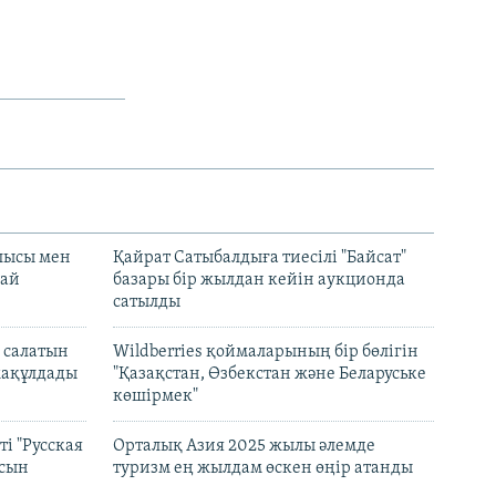
лысы мен
Қайрат Сатыбалдыға тиесілі "Байсат"
най
базары бір жылдан кейін аукционда
сатылды
 салатын
Wildberries қоймаларының бір бөлігін
мақұлдады
"Қазақстан, Өзбекстан және Беларуське
көшірмек"
і "Русская
Орталық Азия 2025 жылы әлемде
асын
туризм ең жылдам өскен өңір атанды