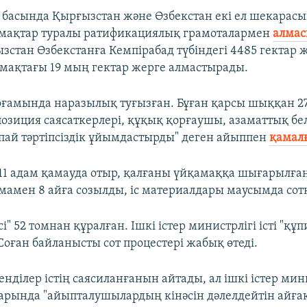
басында Қырғызстан және Өзбекстан екі ел шекарас
мақтар туралы ратификациялық грамоталармен
алмас
зстан Өзбекстанға Кемпірабад түбіндегі 4485 гектар 
мақтағы 19 мың гектар жерге алмастырады.
оғамында наразылық туғызған. Бұған қарсы шыққан 2
позиция саясаткерлері, құқық қорғаушы, азаматтық бе
ппай тәртіпсіздік ұйымдастырды" деген айыппен
қамал
е 11 адам қамауда отыр, қалғаны үйқамаққа шығарылған
амен 8 айға созылды, іс материалдары маусымда сотқа
сі" 52 томнан құралған. Ішкі істер министрлігі істі "құп
Соған байланысты сот процестері жабық өтеді.
енділер істің саясиланғанын айтады, ал ішкі істер мин
арында "айыпталушылардың кінәсін дәлелдейтін айға