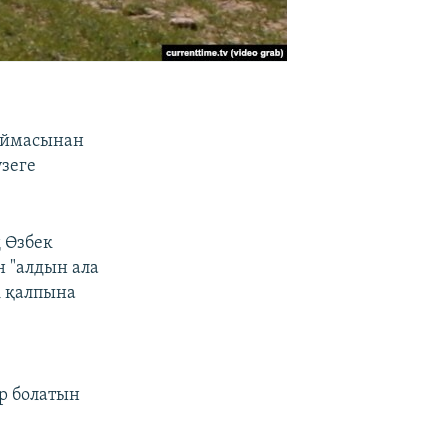
оймасынан
зеге
 Өзбек
 "алдын ала
і қалпына
р болатын