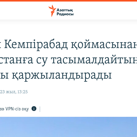
 Кемпірабад қоймасына
станға су тасымалдайты
ны қаржыландырады
23 жыл, 13:25
VPN-сіз оқу