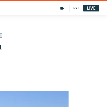
LIVE
РУС
н
н