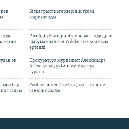
 пен
Білім грант иегерлерінің тізімі
лы
жарияланды
нында
Ресейдің Екатеринбург қаласында дрон
талмаған
шабуылынан соң Wildberries қоймасы
өртенді
рудан оқ
Прокуратура журналист Александра
Алёхованың үкімін жеңілдетуді
сұраған
атысы бар
Ұлыбритания Ресейдің алты банкіне
кция салды
санкция салды