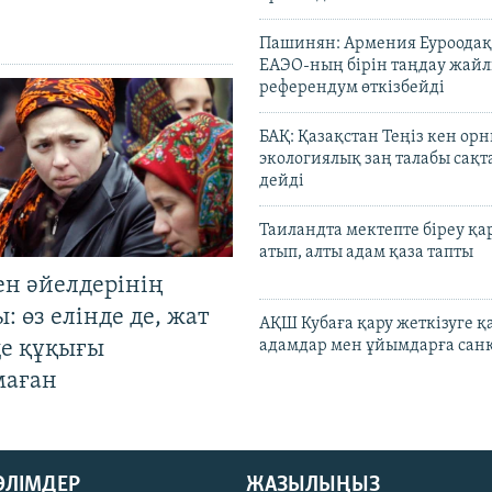
Пашинян: Армения Еуроодақ
ЕАЭО-ның бірін таңдау жай
референдум өткізбейді
БАҚ: Қазақстан Теңіз кен ор
экологиялық заң талабы сақ
дейді
Таиландта мектепте біреу қа
атып, алты адам қаза тапты
ен әйелдерінің
: өз елінде де, жат
АҚШ Кубаға қару жеткізуге қ
де құқығы
адамдар мен ұйымдарға сан
маған
БӨЛІМДЕР
ЖАЗЫЛЫҢЫЗ