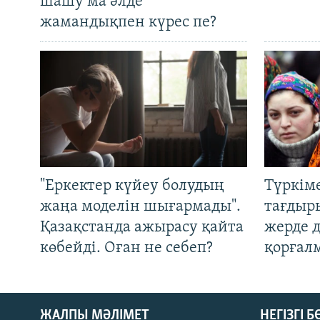
шашу ма әлде
жамандықпен күрес пе?
"Еркектер күйеу болудың
Түркім
жаңа моделін шығармады".
тағдыры
Қазақстанда ажырасу қайта
жерде 
көбейді. Оған не себеп?
қорғал
ЖАЛПЫ МӘЛІМЕТ
НЕГІЗГІ 