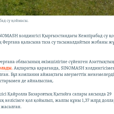
ад су қоймасы.
NOMASH холдингісі Қырғызстандағы Кемпірабад су қ
 Ферғана қаласына таза су тасымалдайтын жобаны жү
Ферғана облысының әкімшілігіне сүйенген Азаттықтың
рлады.
Ақпаратқа қарағанда, SINOMASH холдингісімен
алған. Бұл компания аймақтағы әлеуметтік мекемелерд
старымен де айналыспақ.
ісі Қайролла Базаровтың Қытайға сапары аясында 29
қ келісімге қол қойылып, жалпы құны 1,37 млрд долла
і жасалған.