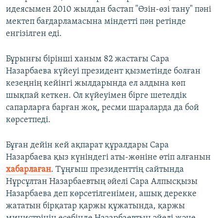
идеясымен 2010 жылдан бастап "Өзін-өзі тану" пәні
мектеп бағдарламасына міндетті пән ретінде
енгізілген еді.
Бұрынғы бірінші ханым 82 жастағы Сара
Назарбаева күйеуі президент қызметінде болған
кезеңнің кейінгі жылдарында ел алдына көп
шықпай кеткен. Ол күйеуімен бірге шетелдік
сапарларға барған жоқ, ресми шараларда да бой
көрсетпеді.
Бұған дейін кей ақпарат құралдары Сара
Назарбаева қыз күніндегі аты-жөніне өтіп алғанын
хабарлаған
. Тұңғыш президенттің сайтында
Нұрсұлтан Назарбаевтың әйелі Сара Алпысқызы
Назарбаева деп көрсетілгенімен, ашық дерекке
жататын бірқатар қаржы құжатында, қаржы