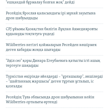
"ешқандай бұрмалау болған жоқ" дейді
Ресейдің Ярослав қаласындағы ірі мұнай зауытына
дрон шабуылдады
CPJ ұйымы Қазақстан билігін Лұқпан Ахмедияровты
қудалауды тоқтатуға үндеді
Wildberries негізгі қоймаларын Ресейден көшірмек
деген хабарды жоққа шығарды
"Әділ сөз" қоры Динара Егеубаеваға қатысты істі ашық
тергеуге шақырды
Түркістан өңірінде әйелдерді – "ұрғашылар", әншілерді
– "шайтанның жаршысы" деген тұрғын ұсталып, іс
қозғалды
Ресейдің Тула облысында дрон шабуылынан кейін
Wildberries орталығы өртенді