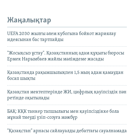
Жаңалықтар
UEFA 2030 жылғы әлем кубогына бойкот жариялау
идеясынан бас тартпайды
"Жосықсыз ұстау". Қазақстанның адам құқығы бюросы
Ермек Нарымбаев жайлы мәлімдеме жасады
Қазақстанда рақымшылықпен 1,5 мың адам қамаудан
босап шықты
Қазақстан мектептерінде ЖИ, цифрлық қауіпсіздік пән
ретінде оқытылады
БАҚ: КҚК танкер тапшылығы мен қауіпсіздікке бола
мұнай тиеуді үзіп-созуға мәжбүр
"Қазақстан" арнасы сайлауалды дебаттағы сауалнамада