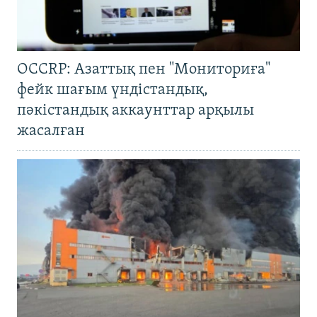
OCCRP: Азаттық пен "Мониториға"
фейк шағым үндістандық,
пәкістандық аккаунттар арқылы
жасалған