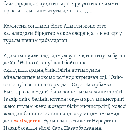
балалардың әл-ауқатын арттыру ұлттық ғылыми-
практикалық институты деп аталады.
Комиссия сонымен бірге Алматы және өзге
қалалардағы бірқатар мекемелердің атын өзгерту
туралы шешім қабылдаған.
Адамның үйлесімді дамуы ұлттық институты бұған
дейін "Өзін-өзі тану" пәні бойынша
оқытушылардың біліктілігін арттырумен
айналысатын мекеме ретінде құрылған еді. "Өзін-
өзі тану" пәнінің авторы да – Сара Назарбаева.
Былтыр сол кездегі білім және ғылым министрлігі
(қазір екіге бөлініп кеткен: оқу-ағарту министрлігі
және ғылым және жоғары білім министрлігі) келесі
жылдан бастап аталған пәнді оқу міндеттелмейді
деп
мәлімдеген
.
Бұрынғы президент Нұрсұлтан
Назарбаевтың әйелі Сара Назарбаеваның