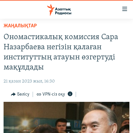
Accessibility
links
Skip
ЖАҢАЛЫҚТАР
to
ЖАҢАЛЫҚТАР
Ономастикалық комиссия Сара
main
САЯСАТ
content
Назарбаева негізін қалаған
AZATTYQTV
Skip
институттың атауын өзгертуді
to
ҚАҢТАР ОҚИҒАСЫ
мақұлдады
main
АДАМ ҚҰҚЫҚТАРЫ
Navigation
21 қазан 2023 жыл, 16:30
Skip
ӘЛЕУМЕТ
to
Бөлісу
VPN-сіз оқу
ӘЛЕМ
Search
АРНАЙЫ ЖОБАЛАР
Русский