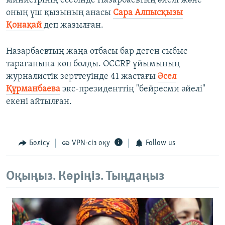
министрінің есебінде Назарбаевтың әйелі және
оның үш қызының анасы
Сара Алпысқызы
Қонақай
деп жазылған.
Назарбаевтың жаңа отбасы бар деген сыбыс
тарағанына көп болды. OCCRP ұйымының
журналистік зерттеуінде 41 жастағы
Әсел
Құрманбаева
экс-президенттің "бейресми әйелі"
екені айтылған.
Бөлісу
VPN-сіз оқу
Follow us
Оқыңыз. Көріңіз. Тыңдаңыз