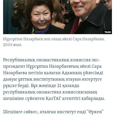
ЖАЗЫЛЫҢЫЗ
Басқа тілдерде
Нұрсұлтан Назарбаев пен оның әйелі Сара Назарбаева.
2005 жыл.
Республикалық ономастикалық комиссия экс-
президент Нұрсұлтан Назарбаевтың әйелі Сара
Назарбаева негізін қалаған Адамның үйлесімді
дамуы ұлттық институтының атауын өзгертуге
рұқсат берді. Бұл жөнінде 21 қазанда
республикалық ономастика комиссиясының
шешіміне сүйенген ҚазТАГ агенттігі хабарлады.
Шешімге сәйкес, аталған институт енді "Өркен"