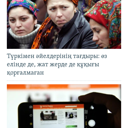
Түркімен әйелдерінің тағдыры: өз
елінде де, жат жерде де құқығы
қорғалмаған