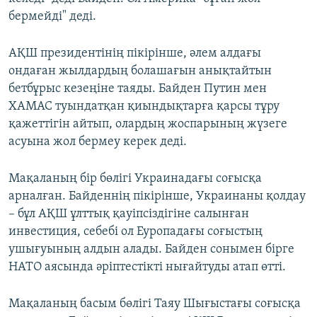
бермейді" деді.
АҚШ президентінің пікірінше, әлем алдағы
ондаған жылдардың болашағын анықтайтын
бетбұрыс кезеңіне таяды. Байден Путин мен
ХАМАС туындатқан қиындықтарға қарсы тұру
қажеттігін айтып, олардың жоспарының жүзеге
асуына жол бермеу керек деді.
Мақаланың бір бөлігі Украинадағы соғысқа
арналған. Байденнің пікірінше, Украинаны қолдау
– бұл АҚШ ұлттық қауіпсіздігіне салынған
инвестиция, себебі ол Еуропадағы соғыстың
ушығуының алдын алады. Байден сонымен бірге
НАТО аясында әріптестікті нығайтуды атап өтті.
Мақаланың басым бөлігі Таяу Шығыстағы соғысқа