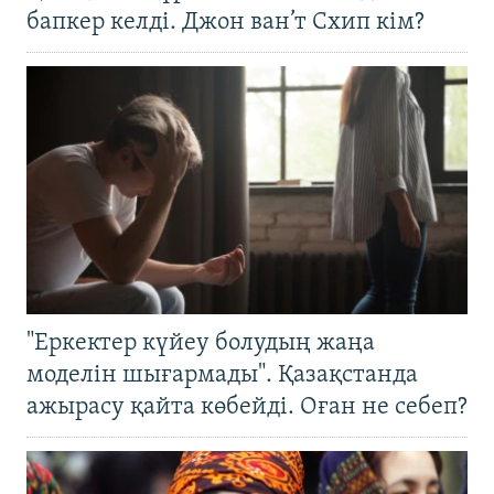
бапкер келді. Джон ван’т Схип кім?
"Еркектер күйеу болудың жаңа
моделін шығармады". Қазақстанда
ажырасу қайта көбейді. Оған не себеп?