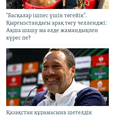
"Басқалар ішпес үшін төгейік".
Қырғызстандағы арақ төгу челленджі:
Ақша шашу ма әлде жамандықпен
күрес пе?
Қазақстан құрамасына шетелдік