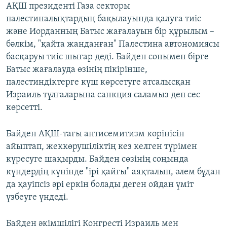
АҚШ президенті Газа секторы
палестиналықтардың бақылауында қалуға тиіс
және Иорданның Батыс жағалауын бір құрылым –
бәлкім, "қайта жанданған" Палестина автономиясы
басқаруы тиіс шығар деді. Байден сонымен бірге
Батыс жағалауда өзінің пікірінше,
палестиндіктерге күш көрсетуге атсалысқан
Израиль тұлғаларына санкция саламыз деп сес
көрсетті.
Байден АҚШ-тағы антисемитизм көрінісін
айыптап, жеккөрушіліктің кез келген түрімен
күресуге шақырды. Байден сөзінің соңында
күндердің күнінде "ірі қайғы" аяқталып, әлем бұдан
да қауіпсіз әрі еркін болады деген ойдан үміт
үзбеуге үндеді.
Байден әкімшілігі Конгресті Израиль мен