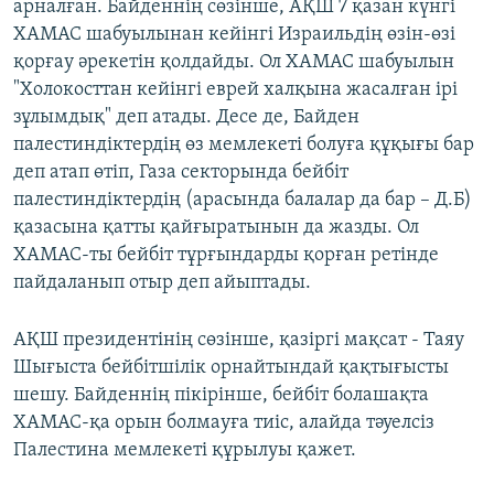
арналған. Байденнің сөзінше, АҚШ 7 қазан күнгі
ХАМАС шабуылынан кейінгі Израильдің өзін-өзі
қорғау әрекетін қолдайды. Ол ХАМАС шабуылын
"Холокосттан кейінгі еврей халқына жасалған ірі
зұлымдық" деп атады. Десе де, Байден
палестиндіктердің өз мемлекеті болуға құқығы бар
деп атап өтіп, Газа секторында бейбіт
палестиндіктердің (арасында балалар да бар – Д.Б)
қазасына қатты қайғыратынын да жазды. Ол
ХАМАС-ты бейбіт тұрғындарды қорған ретінде
пайдаланып отыр деп айыптады.
АҚШ президентінің сөзінше, қазіргі мақсат - Таяу
Шығыста бейбітшілік орнайтындай қақтығысты
шешу. Байденнің пікірінше, бейбіт болашақта
ХАМАС-қа орын болмауға тиіс, алайда тәуелсіз
Палестина мемлекеті құрылуы қажет.