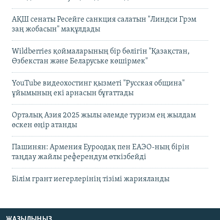
АҚШ сенаты Ресейге санкция салатын "Линдси Грэм
заң жобасын" мақұлдады
Wildberries қоймаларының бір бөлігін "Қазақстан,
Өзбекстан және Беларуське көшірмек"
YouTube видеохостинг қызметі "Русская община"
ұйымының екі арнасын бұғаттады
Орталық Азия 2025 жылы әлемде туризм ең жылдам
өскен өңір атанды
Пашинян: Армения Еуроодақ пен ЕАЭО-ның бірін
таңдау жайлы референдум өткізбейді
Білім грант иегерлерінің тізімі жарияланды
ЖАЗЫЛЫҢЫЗ