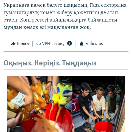
Украинаға көмек бөлуге шақырып, Газа секторына
гуманитарлық көмек жіберу қажеттігін де атап
өткен. Конгрестегі қайшылықарға байланысты
мұндай көмек әлі мақұлданған жоқ.
Бөлісу
VPN-сіз оқу
Follow us
Оқыңыз. Көріңіз. Тыңдаңыз