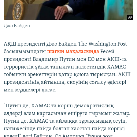
ЖАЗЫЛЫҢЫЗ
Джо Байден
Басқа тілдерде
АҚШ президенті Джо Байден The Washington Post
басылымындағы
шағын мақаласында
Ресей
президенті Владимир Путин мен ЕО мен АҚШ-та
террористік ұйым танылған палестиндік ХАМАС
тобының әрекеттерін қатар қоюға тырысқан. АҚШ
президентінің айтынша, екеуінің соғысу әдістері
мен мүдделері ұқсас.
"Путин де, ХАМАС та көрші демократиялық
елдерді әлем картасынан өшіруге тырысып жатыр.
Путин де, ХАМАС та аймаққа тұрақсыздық сеуіп,
нәтижесінде пайда болған хаостан пайда көргісі
келеді" деді Байден. Ол Америка "бұған жол