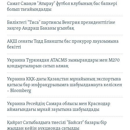
Самат Смақов "Атырау" футбол клубының бас бапкері
болып тағайындалды
Биліктегі "Тиса" партиясы Венгрия президенттігіне
заңгер Андраш Баканы ұсынбақ
АҚШ сенаты Тодд Бланшты бас прокурор лауазымына
бекітті
Украина Түркиядан ATACMS зымырандары мен M270
қондырғыларын сатып алмақ
Украина КҚК-дағы Қазақстан мұнайының экспортына
қатысы бар инфрақұрылымға шабуылдамауға келіскен
– Bloomberg
Украина Ресейдің Самара облысы мен Краснодар
аймағындағы мұнай зауытына шабуылдады
Қайрат Сатыбалдыға тиесілі "Байсат" базары бір
жылдан кейін аукционда сатылды