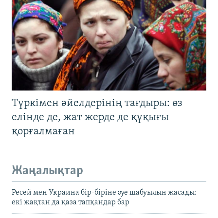
Түркімен әйелдерінің тағдыры: өз
елінде де, жат жерде де құқығы
қорғалмаған
Жаңалықтар
Ресей мен Украина бір-біріне әуе шабуылын жасады:
екі жақтан да қаза тапқандар бар