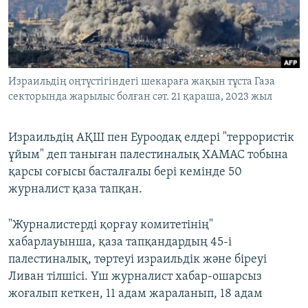
ЖАЗЫЛЫҢЫЗ
Басқа тілдерде
Израильдің оңтүстігіндегі шекараға жақын тұста Газа
секторында жарылыс болған сәт. 21 қараша, 2023 жыл
Израильдің АҚШ пен Еуроодақ елдері "террористік
ұйым" деп таныған палестиналық ХАМАС тобына
қарсы соғысы басталғалы бері кемінде 50
журналист қаза тапқан.
"Журналистерді қорғау комитетінің"
хабарлауынша, қаза тапқандардың 45-і
палестиналық, төртеуі израильдік және біреуі
Ливан тілшісі. Үш журналист хабар-ошарсыз
жоғалып кеткен, 11 адам жараланып, 18 адам