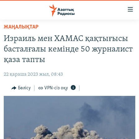
Accessibility
links
Skip
ЖАҢАЛЫҚТАР
to
ЖАҢАЛЫҚТАР
Израиль мен ХАМАС қақтығысы
main
САЯСАТ
content
басталғалы кемінде 50 журналист
AZATTYQTV
Skip
қаза тапты
to
ҚАҢТАР ОҚИҒАСЫ
main
22 қараша 2023 жыл, 08:43
АДАМ ҚҰҚЫҚТАРЫ
Navigation
Skip
Бөлісу
VPN-сіз оқу
ӘЛЕУМЕТ
to
ӘЛЕМ
Search
АРНАЙЫ ЖОБАЛАР
Русский