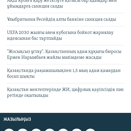
АҚШ Кубаға қару жеткізуге қатысы бар адамдар мен
ұйымдарға санкция салды
Ұлыбритания Ресейдің алты банкіне санкция салды
UEFA 2030 жылғы әлем кубогына бойкот жариялау
идеясынан бас тартпайды
"Жосықсыз ұстау". Қазақстанның адам құқығы бюросы
Ермек Нарымбаев жайлы мәлімдеме жасады
Қазақстанда рақымшылықпен 1,5 мың адам қамаудан
босап шықты
Қазақстан мектептерінде ЖИ, цифрлық қауіпсіздік пән
ретінде оқытылады
ЖАЗЫЛЫҢЫЗ