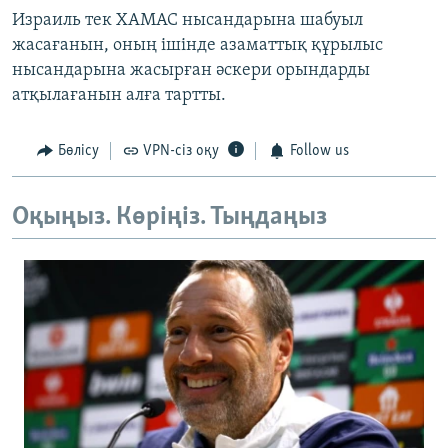
Израиль тек ХАМАС нысандарына шабуыл
жасағанын, оның ішінде азаматтық құрылыс
нысандарына жасырған әскери орындарды
атқылағанын алға тартты.
Бөлісу
VPN-сіз оқу
Follow us
Оқыңыз. Көріңіз. Тыңдаңыз