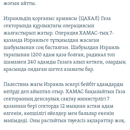
жоғын айтты.
Израильдің қорғаныс армиясы (ЦАХАЛ) Газа
секторында құрлықтағы операциясын
жалғастырып жатыр. Операция ХАМАС-тың 7-
қазанда Израильге тұтқиылдан жасаған
шабуылынан соң басталған. Шабуылдан Израиль
тарапынан 1200 адам қаза болған, радикал топ
шамамен 240 адамды Газаға алып кеткен, олардың
арасында ондаған шетел азаматы бар.
Палестина жағы Израиль әскері бейбіт адамдарды
өлтірді деп айыптап отыр. ХАМАС бақылайтын Газа
секторының денсаулық сақтау министрлігі 7
қазаннан бері секторда 12 мыңнан астам адам
өлгенін, көпшілігі әйелдер мен балалар екенін
мәлімдеді. Оны растайтын тәуелсіз ақпараттар жоқ.