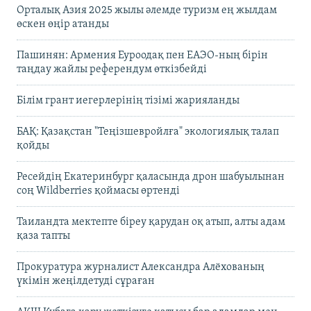
Орталық Азия 2025 жылы әлемде туризм ең жылдам
өскен өңір атанды
Пашинян: Армения Еуроодақ пен ЕАЭО-ның бірін
таңдау жайлы референдум өткізбейді
Білім грант иегерлерінің тізімі жарияланды
БАҚ: Қазақстан "Теңізшевройлға" экологиялық талап
қойды
Ресейдің Екатеринбург қаласында дрон шабуылынан
соң Wildberries қоймасы өртенді
Таиландта мектепте біреу қарудан оқ атып, алты адам
қаза тапты
Прокуратура журналист Александра Алёхованың
үкімін жеңілдетуді сұраған