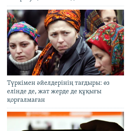
Түркімен әйелдерінің тағдыры: өз
елінде де, жат жерде де құқығы
қорғалмаған