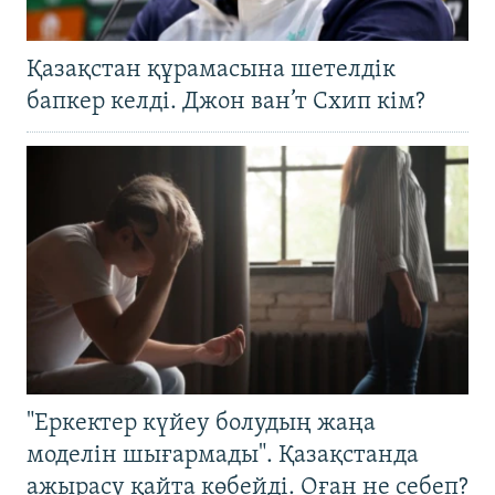
Қазақстан құрамасына шетелдік
бапкер келді. Джон ван’т Схип кім?
"Еркектер күйеу болудың жаңа
моделін шығармады". Қазақстанда
ажырасу қайта көбейді. Оған не себеп?