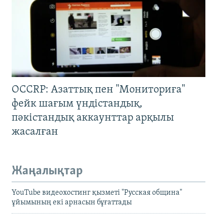
OCCRP: Азаттық пен "Мониториға"
фейк шағым үндістандық,
пәкістандық аккаунттар арқылы
жасалған
Жаңалықтар
YouTube видеохостинг қызметі "Русская община"
ұйымының екі арнасын бұғаттады