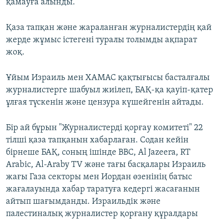
қамауға алынды.
Қаза тапқан және жараланған журналистердің қай
жерде жұмыс істегені туралы толымды ақпарат
жоқ.
Ұйым Израиль мен ХАМАС қақтығысы басталғалы
журналистерге шабуыл жиілеп, БАҚ-қа қауіп-қатер
ұлғая түскенін және цензура күшейгенін айтады.
Бір ай бұрын "Журналистерді қорғау комитеті" 22
тілші қаза тапқанын хабарлаған. Содан кейін
бірнеше БАҚ, соның ішінде BBC, Al Jazeera, RT
Arabic, Al-Araby TV және тағы басқалары Израиль
жағы Газа секторы мен Иордан өзенінің батыс
жағалауында хабар таратуға кедергі жасағанын
айтып шағымданды. Израильдік және
палестиналық журналистер қорғану құралдары