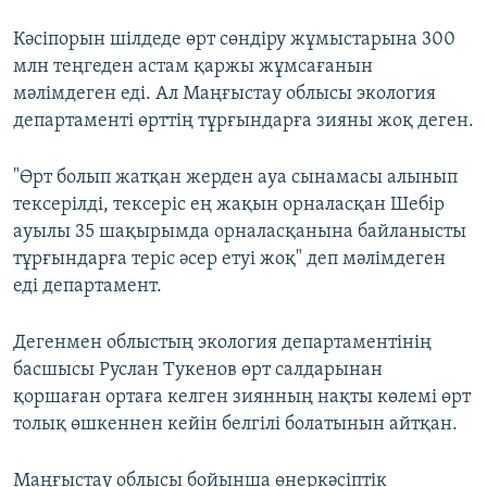
Кәсіпорын шілдеде өрт сөндіру жұмыстарына 300
млн теңгеден астам қаржы жұмсағанын
мәлімдеген еді. Ал Маңғыстау облысы экология
департаменті өрттің тұрғындарға зияны жоқ деген.
"Өрт болып жатқан жерден ауа сынамасы алынып
тексерілді, тексеріс ең жақын орналасқан Шебір
ауылы 35 шақырымда орналасқанына байланысты
тұрғындарға теріс әсер етуі жоқ" деп мәлімдеген
еді департамент.
Дегенмен облыстың экология департаментінің
басшысы Руслан Тукенов өрт салдарынан
қоршаған ортаға келген зиянның нақты көлемі өрт
толық өшкеннен кейін белгілі болатынын айтқан.
Маңғыстау облысы бойынша өнеркәсіптік