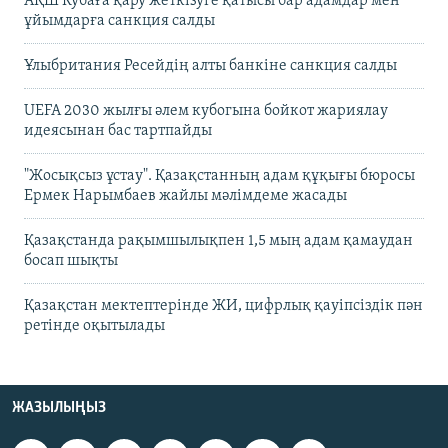
АҚШ Кубаға қару жеткізуге қатысы бар адамдар мен
ұйымдарға санкция салды
Ұлыбритания Ресейдің алты банкіне санкция салды
UEFA 2030 жылғы әлем кубогына бойкот жариялау
идеясынан бас тартпайды
"Жосықсыз ұстау". Қазақстанның адам құқығы бюросы
Ермек Нарымбаев жайлы мәлімдеме жасады
Қазақстанда рақымшылықпен 1,5 мың адам қамаудан
босап шықты
Қазақстан мектептерінде ЖИ, цифрлық қауіпсіздік пән
ретінде оқытылады
ЖАЗЫЛЫҢЫЗ