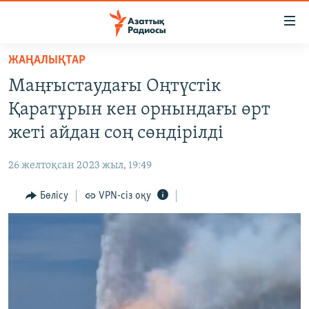
Accessibility
links
Skip
ЖАҢАЛЫҚТАР
to
ЖАҢАЛЫҚТАР
Маңғыстаудағы Оңтүстік
main
САЯСАТ
content
Қаратұрын кен орнындағы өрт
AZATTYQTV
Skip
жеті айдан соң сөндірілді
to
ҚАҢТАР ОҚИҒАСЫ
main
26 желтоқсан 2023 жыл, 19:49
АДАМ ҚҰҚЫҚТАРЫ
Navigation
Skip
Бөлісу
VPN-сіз оқу
ӘЛЕУМЕТ
to
ӘЛЕМ
Search
АРНАЙЫ ЖОБАЛАР
Русский