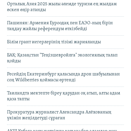
Орталық Азия 2025 жылы әлемде туризм ең жылдам
өскен өңір атанды
Пашинян: Армения Еуроодақ пен ЕАЭО-ның бірін
таңдау жайлы референдум өткізбейді
Білім грант иегерлерінің тізімі жарияланды
БАҚ: Қазақстан "Теңізшевройлға" экологиялық талап
қойды
Ресейдің Екатеринбург қаласында дрон шабуылынан
соң Wildberries қоймасы өртенді
Таиландта мектепте біреу қарудан оқ атып, алты адам
қаза тапты
Прокуратура журналист Александра Алёхованың
үкімін жеңілдетуді сұраған