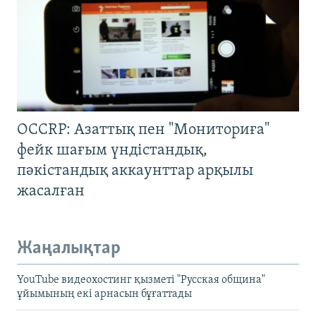
OCCRP: Азаттық пен "Мониториға"
фейк шағым үндістандық,
пәкістандық аккаунттар арқылы
жасалған
Жаңалықтар
YouTube видеохостинг қызметі "Русская община"
ұйымының екі арнасын бұғаттады