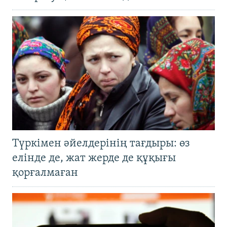
Түркімен әйелдерінің тағдыры: өз
елінде де, жат жерде де құқығы
қорғалмаған