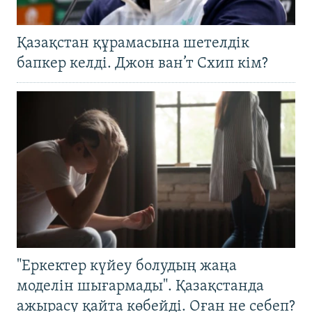
Қазақстан құрамасына шетелдік
бапкер келді. Джон ван’т Схип кім?
"Еркектер күйеу болудың жаңа
моделін шығармады". Қазақстанда
ажырасу қайта көбейді. Оған не себеп?