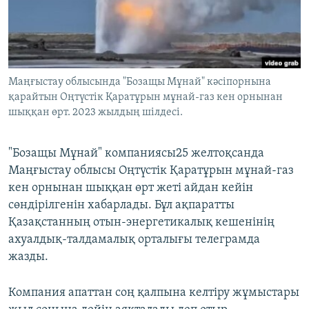
ЖАЗЫЛЫҢЫЗ
Басқа тілдерде
Маңғыстау облысында "Бозащы Мұнай" кәсіпорнына
қарайтын Оңтүстік Қаратұрын мұнай-газ кен орнынан
шыққан өрт. 2023 жылдың шілдесі.
"Бозащы Мұнай" компаниясы25 желтоқсанда
Маңғыстау облысы Оңтүстік Қаратұрын мұнай-газ
кен орнынан шыққан өрт жеті айдан кейін
сөндірілгенін хабарлады. Бұл ақпаратты
Қазақстанның отын-энергетикалық кешенінің
ахуалдық-талдамалық орталығы телеграмда
жазды.
Компания апаттан соң қалпына келтіру жұмыстары