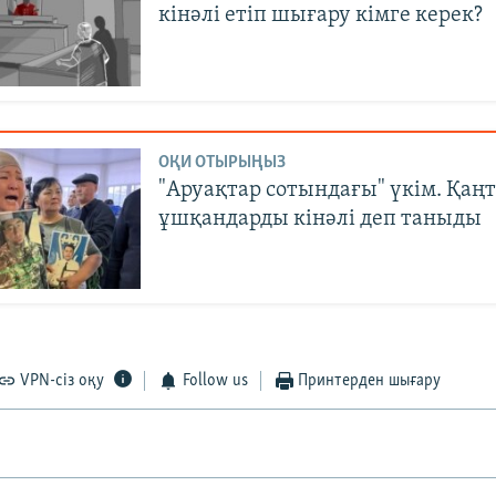
кінәлі етіп шығару кімге керек?
ОҚИ ОТЫРЫҢЫЗ
"Аруақтар сотындағы" үкім. Қаңт
ұшқандарды кінәлі деп таныды
VPN-сіз оқу
Follow us
Принтерден шығару