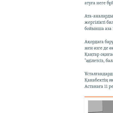
атуға неге бұ
Ата-аналард
жергілікті би
бойынша аза к
Ақордаға бар
мен өзге де 
Қаңтар оқиға
"әділетсіз, б
Ұсталғандард
Қанабектің әк
Астанаға 11 р