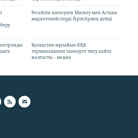
і
Ресейлік шенеунік Мәскеу мен Астана
маркетплейстерді біріктірмек дейді
 беру
электронды
Қазақстан мұнайын КҚК
лқыға
терминалынан танкерге тиеу қайта
жалғасты – медиа