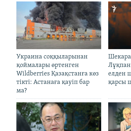
Украина соққыларынан
Шекара
қоймалары өртенген
Лұқпан
Wildberries Қазақстанға көз
елден 
тікті: Астанаға қауіп бар
қарсы 
ма?