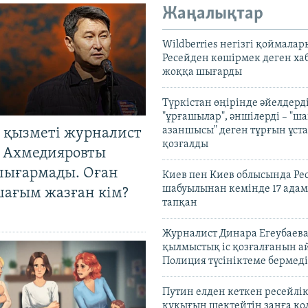
Жаңалықтар
Wildberries негізгі қоймала
Ресейден көшірмек деген ха
жоққа шығарды
Түркістан өңірінде әйелдерді
"ұрғашылар", әншілерді – "
азаншысы" деген тұрғын ұста
 қызметі журналист
қозғалды
 Ахмедияровты
шығармады. Оған
Киев пен Киев облысында Рес
шабуылынан кемінде 17 адам
шағым жазған кім?
тапқан
Журналист Динара Егеубаева
қылмыстық іс қозғалғанын а
Полиция түсініктеме бермеді
Путин елден кеткен ресейлі
құқығын шектейтін заңға қо