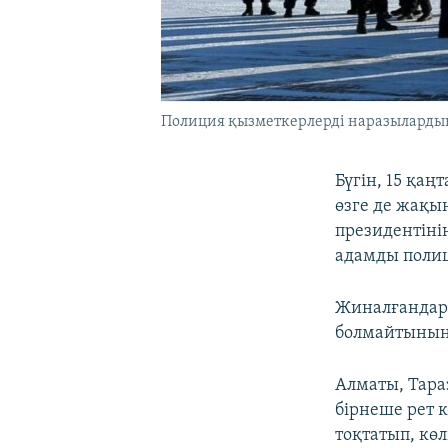
Полиция қызметкерлерді наразылардың 
Бүгін, 15 қа
өзге де жақын
президентіні
адамды полиц
Жиналғандарға
болмайтынын"
Алматы, Тара
бірнеше рет 
тоқтатып, кө