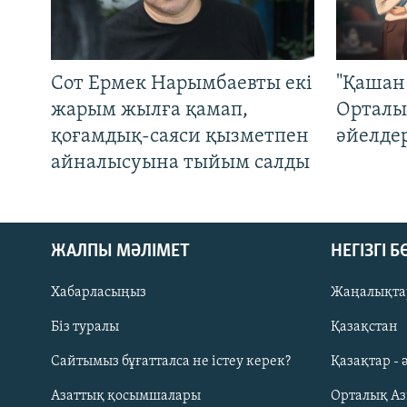
Сот Ермек Нарымбаевты екі
"Қашан 
жарым жылға қамап,
Орталы
қоғамдық-саяси қызметпен
әйелде
айналысуына тыйым салды
ЖАЛПЫ МӘЛІМЕТ
НЕГІЗГІ 
Хабарласыңыз
Жаңалықта
Біз туралы
Қазақстан
Русский
Сайтымыз бұғатталса не істеу керек?
Қазақтар - 
Азаттық қосымшалары
Орталық А
ЖАЗЫЛЫҢЫЗ