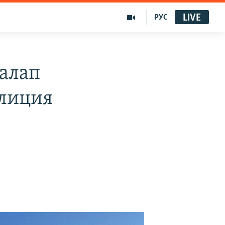
LIVE
РУС
талап
олиция