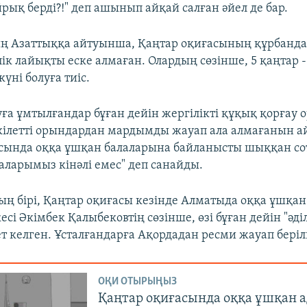
йрық берді?!" деп ашынып айқай салған әйел де бар.
ың Азаттыққа айтуынша, Қаңтар оқиғасының құрбанд
лік лайықты еске алмаған. Олардың сөзінше, 5 қаңтар 
үні болуға тиіс.
уға ұмтылғандар бұған дейін жергілікті құқық қорғау
өкілетті орындардан мардымды жауап ала алмағанын а
сында оққа ұшқан балаларына байланысты шыққан со
алаларымыз кінәлі емес" деп санайды.
ың бірі, Қаңтар оқиғасы кезінде Алматыда оққа ұшқа
есі Әкімбек Қалыбековтің сөзінше, өзі бұған дейін "әділ
ет келген. Ұсталғандарға Ақордадан ресми жауап беріл
ОҚИ ОТЫРЫҢЫЗ
Қаңтар оқиғасында оққа ұшқан 