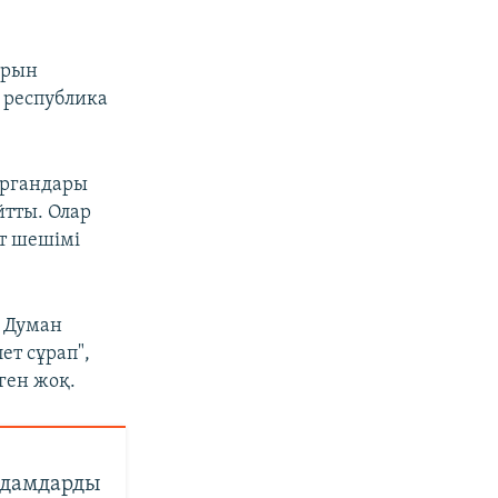
арын
- республика
 органдары
йтты. Олар
т шешімі
н Думан
ет сұрап",
ген жоқ.
адамдарды