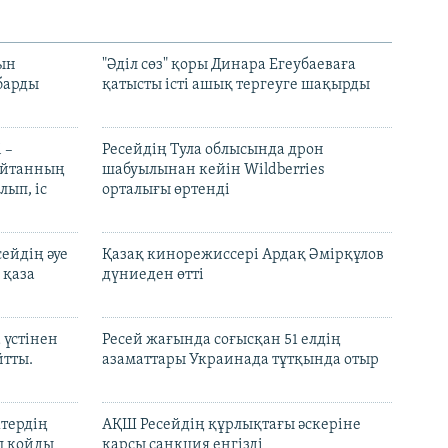
рын
"Әділ сөз" қоры Динара Егеубаеваға
барды
қатысты істі ашық тергеуге шақырды
 –
Ресейдің Тула облысында дрон
шайтанның
шабуылынан кейін Wildberries
лып, іс
орталығы өртенді
ейдің әуе
Қазақ кинорежиссері Ардақ Әмірқұлов
 қаза
дүниеден өтті
 үстінен
Ресей жағында соғысқан 51 елдің
йтты.
азаматтары Украинада тұтқында отыр
ктердің
АҚШ Ресейдің құрлықтағы әскеріне
л қойды
қарсы санкция енгізді