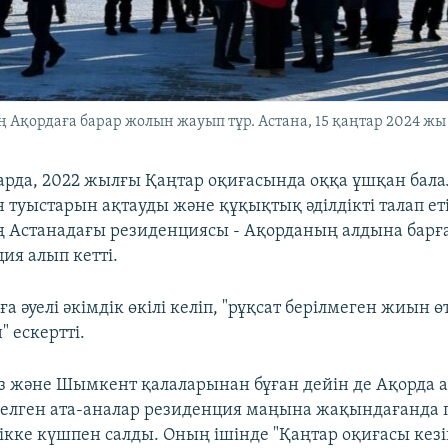
Ақордаға барар жолын жауып тұр. Астана, 15 қаңтар 2024 жы
ңтарда, 2022 жылғы Қаңтар оқиғасында оққа ұшқан бал
 туыстарын ақтауды және құқықтық әділдікті талап ет
ң Астанадағы резиденциясы - Ақорданың алдына бар
ия алып кетті.
 әуелі әкімдік өкілі келіп, "рұқсат берілмеген жиын ө
 ескертті.
з және Шымкент қалаларынан бұған дейін де Ақорда 
келген ата-аналар резиденция маңына жақындағанда 
лікке күшпен салды. Оның ішінде "Қаңтар оқиғасы кез