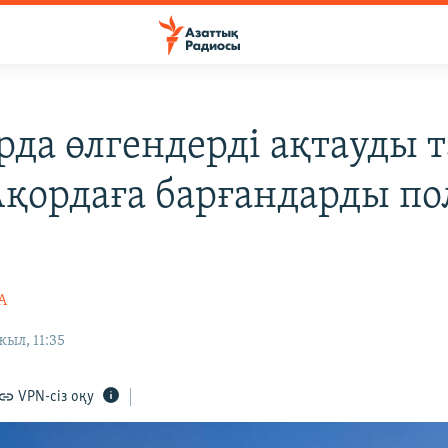
рда өлгендерді ақтауды 
 Ақордаға барғандарды п
А
жыл, 11:35
VPN-сіз оқу