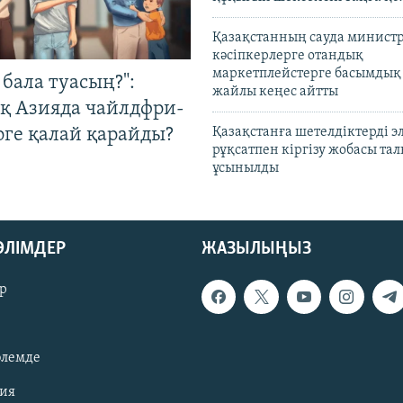
Қазақстанның сауда министр
кәсіпкерлерге отандық
маркетплейстерге басымдық
бала туасың?":
жайлы кеңес айтты
қ Азияда чайлдфри-
рге қалай қарайды?
Қазақстанға шетелдіктерді 
рұқсатпен кіргізу жобасы та
ұсынылды
БӨЛІМДЕР
ЖАЗЫЛЫҢЫЗ
р
әлемде
зия