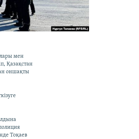
алары мен
іп, Қазақстан
ған оншақты
ткізуге
алдына
полиция
інде Тоқаев