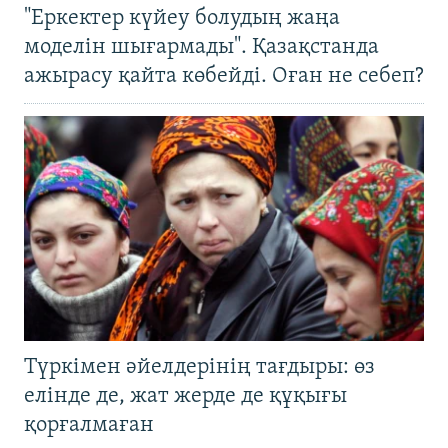
"Еркектер күйеу болудың жаңа
моделін шығармады". Қазақстанда
ажырасу қайта көбейді. Оған не себеп?
Түркімен әйелдерінің тағдыры: өз
елінде де, жат жерде де құқығы
қорғалмаған