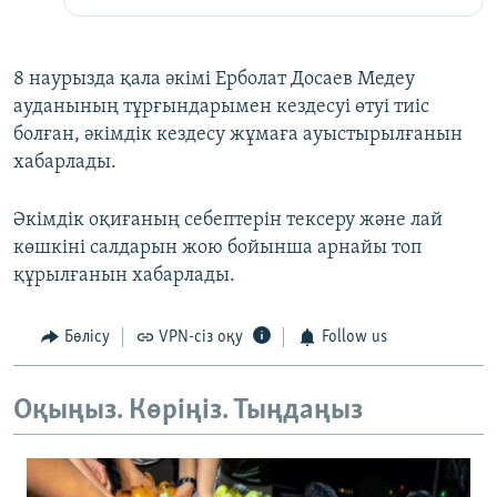
8 наурызда қала әкімі Ерболат Досаев Медеу
ауданының тұрғындарымен кездесуі өтуі тиіс
болған, әкімдік кездесу жұмаға ауыстырылғанын
хабарлады.
Әкімдік оқиғаның себептерін тексеру және лай
көшкіні салдарын жою бойынша арнайы топ
құрылғанын хабарлады.
Бөлісу
VPN-сіз оқу
Follow us
Оқыңыз. Көріңіз. Тыңдаңыз