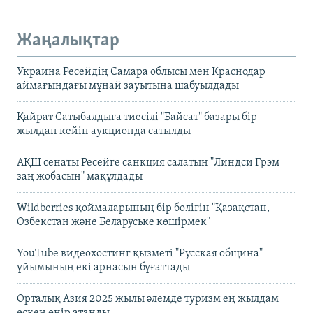
Жаңалықтар
Украина Ресейдің Самара облысы мен Краснодар
аймағындағы мұнай зауытына шабуылдады
Қайрат Сатыбалдыға тиесілі "Байсат" базары бір
жылдан кейін аукционда сатылды
АҚШ сенаты Ресейге санкция салатын "Линдси Грэм
заң жобасын" мақұлдады
Wildberries қоймаларының бір бөлігін "Қазақстан,
Өзбекстан және Беларуське көшірмек"
YouTube видеохостинг қызметі "Русская община"
ұйымының екі арнасын бұғаттады
Орталық Азия 2025 жылы әлемде туризм ең жылдам
өскен өңір атанды