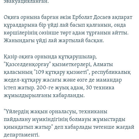
эвакуацияланған.
Оқиға орнына барған әкім Ерболат Досаев ақпарат
құралдарына бір үйді лай басып қалғанын, онда
көршілерінің сөзінше төрт адам тұрғанын айтты.
Жанындағы үйді лай жартылай басқан.
Қазір оқиға орнында құтқарушылар,
"Қазселденқорғау" қызметкерлері, Алматы
қаласының "109 құтқару қызметі", республикалық
жедел-құтқару жасағы және өзге де мамандар
істеп жатыр. 200-ге жуық адам, 30 техника
жұмылдырылғаны хабарланды.
"Үйлердің жақын орналасуы, техниканы
пайдалану мүмкіндігінің болмауы жұмыстарды
қиындатып жатыр" деп хабарлады төтенше жағдай
департаменті.