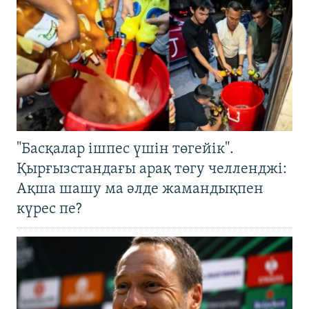
"Басқалар ішпес үшін төгейік".
Қырғызстандағы арақ төгу челленджі:
Ақша шашу ма әлде жамандықпен
күрес пе?