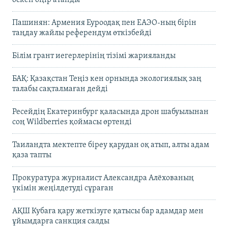
Пашинян: Армения Еуроодақ пен ЕАЭО-ның бірін
таңдау жайлы референдум өткізбейді
Білім грант иегерлерінің тізімі жарияланды
БАҚ: Қазақстан Теңіз кен орнында экологиялық заң
талабы сақталмаған дейді
Ресейдің Екатеринбург қаласында дрон шабуылынан
соң Wildberries қоймасы өртенді
Таиландта мектепте біреу қарудан оқ атып, алты адам
қаза тапты
Прокуратура журналист Александра Алёхованың
үкімін жеңілдетуді сұраған
АҚШ Кубаға қару жеткізуге қатысы бар адамдар мен
ұйымдарға санкция салды