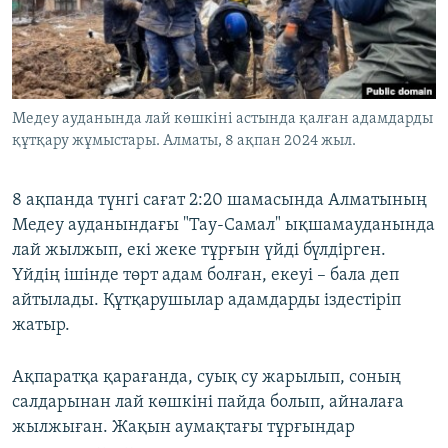
ЖАЗЫЛЫҢЫЗ
Басқа тілдерде
Медеу ауданында лай көшкіні астында қалған адамдарды
құтқару жұмыстары. Алматы, 8 ақпан 2024 жыл.
8 ақпанда түнгі сағат 2:20 шамасында Алматының
Медеу ауданындағы "Тау-Самал" ықшамауданында
лай жылжып, екі жеке тұрғын үйді бүлдірген.
Үйдің ішінде төрт адам болған, екеуі – бала деп
айтылады. Құтқарушылар адамдарды іздестіріп
жатыр.
Ақпаратқа қарағанда, суық су жарылып, соның
салдарынан лай көшкіні пайда болып, айналаға
жылжыған. Жақын аумақтағы тұрғындар