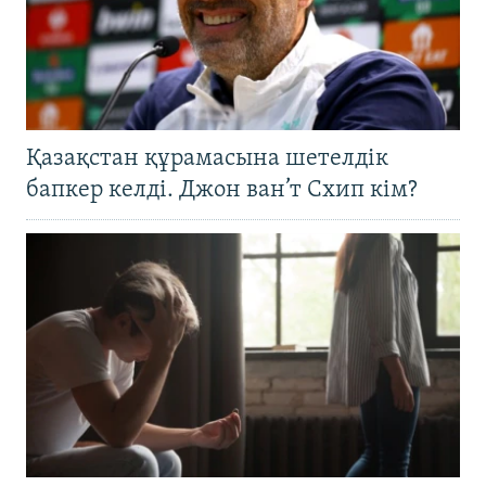
Қазақстан құрамасына шетелдік
бапкер келді. Джон ван’т Схип кім?