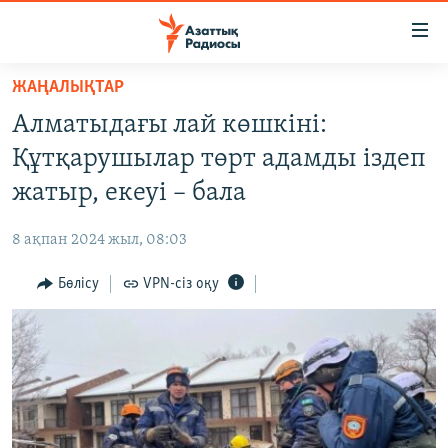
Accessibility
links
Skip
ЖАҢАЛЫҚТАР
to
ЖАҢАЛЫҚТАР
Алматыдағы лай көшкіні:
main
САЯСАТ
content
Құтқарушылар төрт адамды іздеп
AZATTYQTV
Skip
жатыр, екеуі – бала
to
ҚАҢТАР ОҚИҒАСЫ
main
8 ақпан 2024 жыл, 08:03
АДАМ ҚҰҚЫҚТАРЫ
Navigation
Skip
Бөлісу
VPN-сіз оқу
ӘЛЕУМЕТ
to
ӘЛЕМ
Search
АРНАЙЫ ЖОБАЛАР
Русский