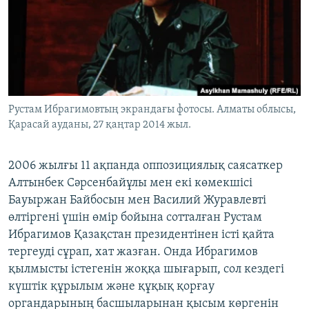
ЖАЗЫЛЫҢЫЗ
Басқа тілдерде
Рустам Ибрагимовтың экрандағы фотосы. Алматы облысы,
Қарасай ауданы, 27 қаңтар 2014 жыл.
2006 жылғы 11 ақпанда оппозициялық саясаткер
Алтынбек Сәрсенбайұлы мен екі көмекшісі
Бауыржан Байбосын мен Василий Журавлевті
өлтіргені үшін өмір бойына сотталған Рустам
Ибрагимов Қазақстан президентінен істі қайта
тергеуді сұрап, хат жазған. Онда Ибрагимов
қылмысты істегенін жоққа шығарып, сол кездегі
күштік құрылым және құқық қорғау
органдарының басшыларынан қысым көргенін