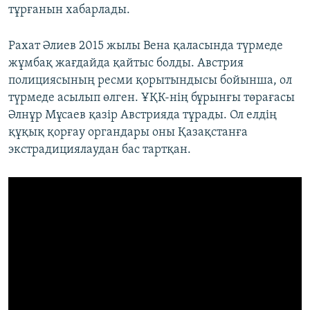
тұрғанын хабарлады.
Рахат Әлиев 2015 жылы Вена қаласында түрмеде
жұмбақ жағдайда қайтыс болды. Австрия
полициясының ресми қорытындысы бойынша, ол
түрмеде асылып өлген. ҰҚК-нің бұрынғы төрағасы
Әлнұр Мұсаев қазір Австрияда тұрады. Ол елдің
құқық қорғау органдары оны Қазақстанға
экстрадициялаудан бас тартқан.