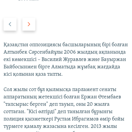
P
N
r
e
e
x
v
t
Қазақстан оппозициясы басшыларының бірі болған
i
s
Алтынбек Сәрсенбайұлы 2006 жылдың ақпанында
o
l
екі көмекшісі – Василий Журавлев және Бауыржан
u
i
Байбосынмен бірге Алматыда жұмбақ жағдайда
s
d
кісі қолынан қаза тапты.
s
e
l
Сол жылы сот бұл қылмысқа парламент сенаты
i
аппаратының жетекшісі болған Ержан Өтембаев
d
"тапсырыс берген" деп тауып, оны 20 жылға
e
соттаған. "Кісі өлтірді" деп танылған бұрынғы
полиция қызметкері Рустам Ибрагимов өмір бойы
түрмеге қамалу жазасына кесілген. 2013 жылы