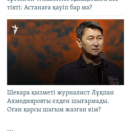
тікті: Астанаға қауіп бар ма?
Шекара қызметі журналист Лұқпан
Ахмедияровты елден шығармады.
Оған қарсы шағым жазған кім?