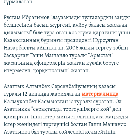
бұрмалаған.
Рустам Ибрагимов "лауазымды тұлғалардың заңды
белшесінен басып жүргені, күйеу баласы жасаған
қылмысты" біле тұра оған көз жұма қарағаны үшін
Қазақстанның бұрынғы президенті Нұрсұлтан
Назарбаевты айыптаған. 2006 жылы тергеу тобын
басқарған Гаши Машанло туралы "Арыстан"
жасағының офицерлерін жалған куәлік беруге
итермелеп, қорқытқанын" жазған.
Азаттық Алтынбек Сәрсенбайұлының қазасы
туралы 12 ақпанда жариялаған
материалында
Қалмұханбет Қасымовтан іс туралы сұраған. Ол
Азаттыққа "сұрақтарды тергеушілерге қой" деп
қайырған. Ішкі істер министрлігінің аса маңызды
істер жөніндегі тергеушісі болған Гаши Машанло
Азаттыққа бұл туралы сөйлескісі келмейтінін