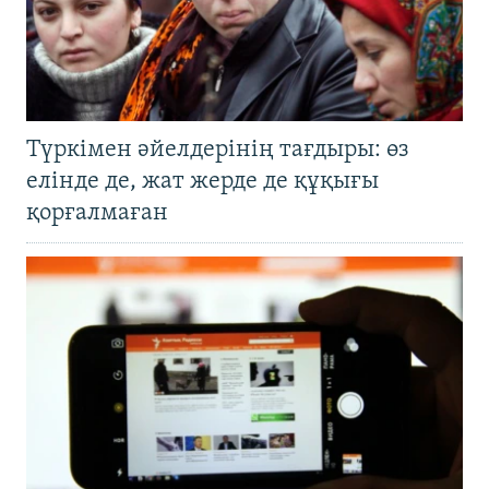
Түркімен әйелдерінің тағдыры: өз
елінде де, жат жерде де құқығы
қорғалмаған