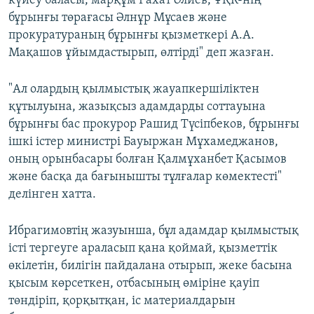
күйеу баласы, марқұм Рахат Әлиев, ҰҚК-нің
бұрынғы төрағасы Әлнұр Мұсаев және
прокуратураның бұрынғы қызметкері А.А.
Мақашов ұйымдастырып, өлтірді" деп жазған.
"Ал олардың қылмыстық жауапкершіліктен
құтылуына, жазықсыз адамдарды соттауына
бұрынғы бас прокурор Рашид Түсіпбеков, бұрынғы
ішкі істер министрі Бауыржан Мұхамеджанов,
оның орынбасары болған Қалмұханбет Қасымов
және басқа да бағынышты тұлғалар көмектесті"
делінген хатта.
Ибрагимовтің жазуынша, бұл адамдар қылмыстық
істі тергеуге араласып қана қоймай, қызметтік
өкілетін, билігін пайдалана отырып, жеке басына
қысым көрсеткен, отбасының өміріне қауіп
төндіріп, қорқытқан, іс материалдарын