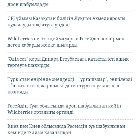
дрон шабуылдады
CPJ ұйымы Қазақстан билігін Лұқпан Ахмедияровты
қудалауды тоқтатуға үндеді
Wildberries негізгі қоймаларын Ресейден көшірмек
деген хабарды жоққа шығарды
"Әділ сөз" қоры Динара Егеубаеваға қатысты істі ашық
тергеуге шақырды
Түркістан өңірінде әйелдерді – "ұрғашылар", әншілерді
– "шайтанның жаршысы" деген тұрғын ұсталып, іс
қозғалды
Ресейдің Тула облысында дрон шабуылынан кейін
Wildberries орталығы өртенді
Киев пен Киев облысында Ресейдің әуе шабуылынан
кемінде 17 адам қаза тапқан