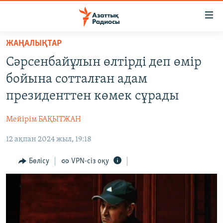
Accessibility
links
Skip
ЖАҢАЛЫҚТАР
to
ЖАҢАЛЫҚТАР
Сәрсенбайұлын өлтірді деп өмір
main
САЯСАТ
content
бойына сотталған адам
AZATTYQTV
Skip
президенттен көмек сұрады
to
ҚАҢТАР ОҚИҒАСЫ
main
Мейірім БАҚЫТЖАН
АДАМ ҚҰҚЫҚТАРЫ
Navigation
Skip
12 ақпан 2024 жыл, 19:18
ӘЛЕУМЕТ
to
ӘЛЕМ
Бөлісу
VPN-сіз оқу
Search
АРНАЙЫ ЖОБАЛАР
Русский