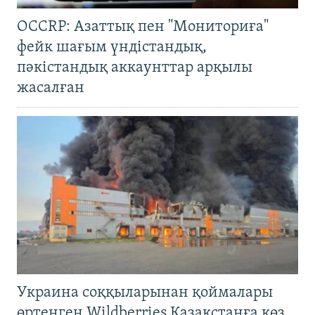
OCCRP: Азаттық пен "Мониториға"
фейк шағым үндістандық,
пәкістандық аккаунттар арқылы
жасалған
Украина соққыларынан қоймалары
өртенген Wildberries Қазақстанға көз