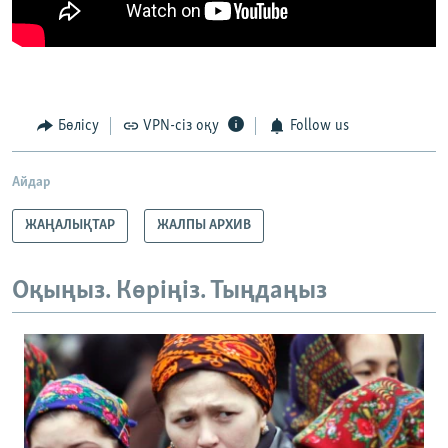
Бөлісу
VPN-сіз оқу
Follow us
Айдар
ЖАҢАЛЫҚТАР
ЖАЛПЫ АРХИВ
Оқыңыз. Көріңіз. Тыңдаңыз