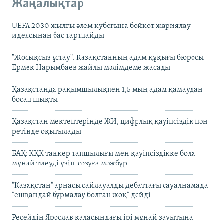
Жаңалықтар
UEFA 2030 жылғы әлем кубогына бойкот жариялау
идеясынан бас тартпайды
"Жосықсыз ұстау". Қазақстанның адам құқығы бюросы
Ермек Нарымбаев жайлы мәлімдеме жасады
Қазақстанда рақымшылықпен 1,5 мың адам қамаудан
босап шықты
Қазақстан мектептерінде ЖИ, цифрлық қауіпсіздік пән
ретінде оқытылады
БАҚ: КҚК танкер тапшылығы мен қауіпсіздікке бола
мұнай тиеуді үзіп-созуға мәжбүр
"Қазақстан" арнасы сайлауалды дебаттағы сауалнамада
"ешқандай бұрмалау болған жоқ" дейді
Ресейдің Ярослав қаласындағы ірі мұнай зауытына