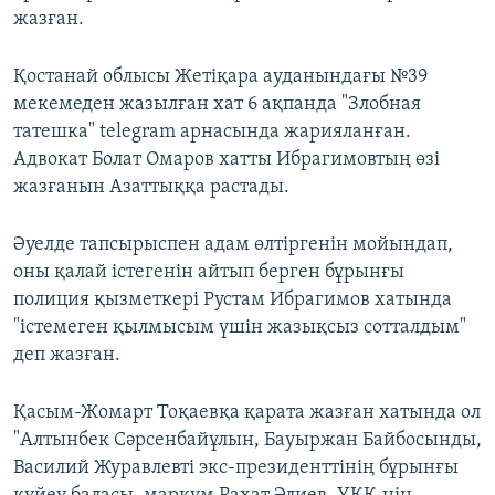
жазған.
Қостанай облысы Жетіқара ауданындағы №39
мекемеден жазылған хат 6 ақпанда "Злобная
татешка" telegram арнасында жарияланған.
Адвокат Болат Омаров хатты Ибрагимовтың өзі
жазғанын Азаттыққа растады.
Әуелде тапсырыспен адам өлтіргенін мойындап,
оны қалай істегенін айтып берген бұрынғы
полиция қызметкері Рустам Ибрагимов хатында
"істемеген қылмысым үшін жазықсыз сотталдым"
деп жазған.
Қасым-Жомарт Тоқаевқа қарата жазған хатында ол
"Алтынбек Сәрсенбайұлын, Бауыржан Байбосынды,
Василий Журавлевті экс-президенттінің бұрынғы