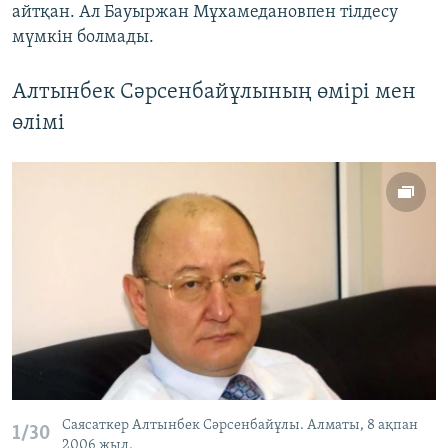
айтқан. Ал Бауыржан Мұхамедановпен тілдесу
мүмкін болмады.
Алтынбек Сәрсенбайұлының өмірі мен
өлімі
Саясаткер Алтынбек Сәрсенбайұлы. Алматы, 8 ақпан
1/30
2006 жыл.