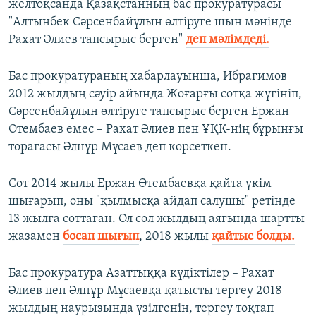
желтоқсанда Қазақстанның бас прокуратурасы
"Алтынбек Сәрсенбайұлын өлтіруге шын мәнінде
Рахат Әлиев тапсырыс берген"
деп мәлімдеді.
Бас прокуратураның хабарлауынша, Ибрагимов
2012 жылдың сәуір айында Жоғарғы сотқа жүгініп,
Сәрсенбайұлын өлтіруге тапсырыс берген Ержан
Өтембаев емес – Рахат Әлиев пен ҰҚК-нің бұрынғы
төрағасы Әлнұр Мұсаев деп көрсеткен.
Сот 2014 жылы Ержан Өтембаевқа қайта үкім
шығарып, оны "қылмысқа айдап салушы" ретінде
13 жылға соттаған. Ол сол жылдың аяғында шартты
жазамен
босап шығып
, 2018 жылы
қайтыс болды.
Бас прокуратура Азаттыққа күдіктілер – Рахат
Әлиев пен Әлнұр Мұсаевқа қатысты тергеу 2018
жылдың наурызында үзілгенін, тергеу тоқтап