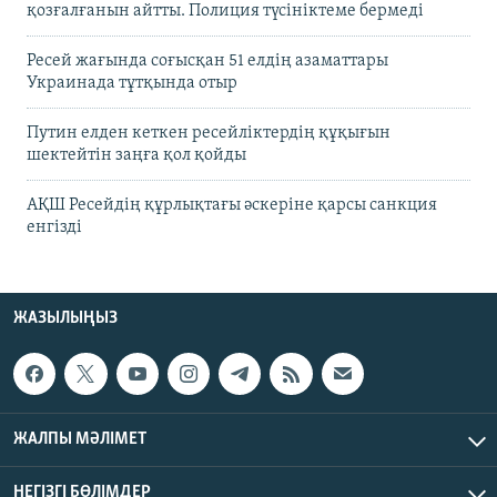
қозғалғанын айтты. Полиция түсініктеме бермеді
Ресей жағында соғысқан 51 елдің азаматтары
Украинада тұтқында отыр
Путин елден кеткен ресейліктердің құқығын
шектейтін заңға қол қойды
АҚШ Ресейдің құрлықтағы әскеріне қарсы санкция
енгізді
ЖАЗЫЛЫҢЫЗ
ЖАЛПЫ МӘЛІМЕТ
НЕГІЗГІ БӨЛІМДЕР