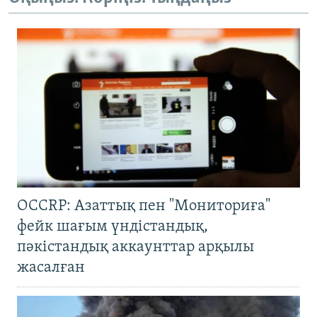
OCCRP: Азаттық пен "Мониториға"
фейк шағым үндістандық,
пәкістандық аккаунттар арқылы
жасалған