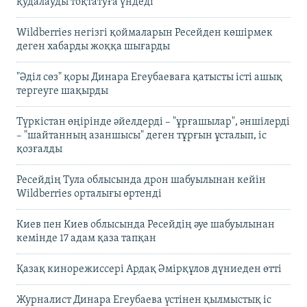
қудалауды тоқтатуға үндеді
Wildberries негізгі қоймаларын Ресейден көшірмек
деген хабарды жоққа шығарды
"Әділ сөз" қоры Динара Егеубаеваға қатысты істі ашық
тергеуге шақырды
Түркістан өңірінде әйелдерді – "ұрғашылар", әншілерді
– "шайтанның азаншысы" деген тұрғын ұсталып, іс
қозғалды
Ресейдің Тула облысында дрон шабуылынан кейін
Wildberries орталығы өртенді
Киев пен Киев облысында Ресейдің әуе шабуылынан
кемінде 17 адам қаза тапқан
Қазақ кинорежиссері Ардақ Әмірқұлов дүниеден өтті
Журналист Динара Егеубаева үстінен қылмыстық іс