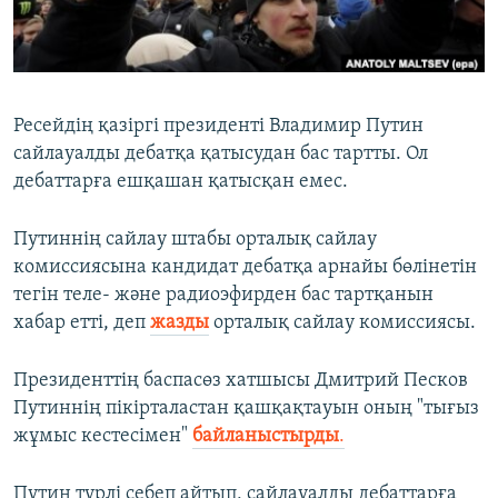
ЖАЗЫЛЫҢЫЗ
Басқа тілдерде
Ресейдің қазіргі президенті Владимир Путин
сайлауалды дебатқа қатысудан бас тартты. Ол
дебаттарға ешқашан қатысқан емес.
Путиннің сайлау штабы орталық сайлау
комиссиясына кандидат дебатқа арнайы бөлінетін
тегін теле- және радиоэфирден бас тартқанын
хабар етті, деп
жазды
орталық сайлау комиссиясы.
Президенттің баспасөз хатшысы Дмитрий Песков
Путиннің пікірталастан қашқақтауын оның "тығыз
жұмыс кестесімен"
байланыстырды
.
Путин түрлі себеп айтып, сайлауалды дебаттарға