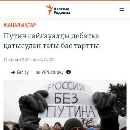
Accessibility
links
Skip
ЖАҢАЛЫҚТАР
to
ЖАҢАЛЫҚТАР
Путин сайлауалды дебатқа
main
САЯСАТ
content
қатысудан тағы бас тартты
AZATTYQTV
Skip
to
14 ақпан 2024 жыл, 07:24
ҚАҢТАР ОҚИҒАСЫ
main
АДАМ ҚҰҚЫҚТАРЫ
Бөлісу
VPN-сіз оқу
Navigation
Skip
ӘЛЕУМЕТ
to
ӘЛЕМ
Search
АРНАЙЫ ЖОБАЛАР
Русский