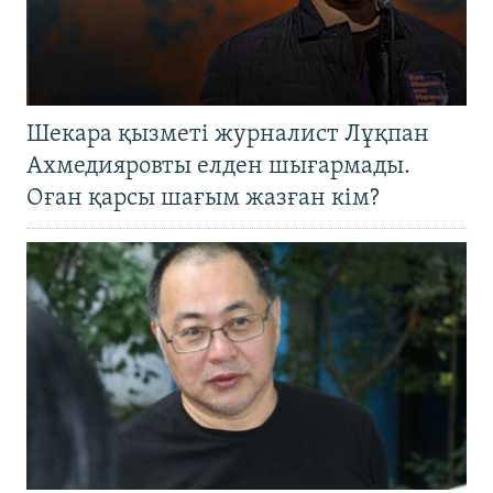
Шекара қызметі журналист Лұқпан
Ахмедияровты елден шығармады.
Оған қарсы шағым жазған кім?