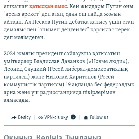
ешқашан
қатысқан емес.
Кей жылдары Путин оны
"арсыз әрекет" деп атап, одан еш пайда жоғын
айтқан. Ал Песков Путин дебатқа қатысу үшін оған
демалыс пен "онымен деңгейлес" қарсылас керек
деп мәлімдеген.
2024 жылғы президент сайлауына қатысатын
үміткерлер Владислав Даванков («Новые люди»),
Леонид Слуцкий (Ресей либерал-демократиялық
партиясы) және Николай Харитонов (Ресей
коммунистік партиясы) 19 ақпанда бес федералдық
арна және үш радиостанцияда пікірлерімен
алмасады.
Бөлісу
VPN-сіз оқу
Follow us
Оқыңыз. Көріңіз. Тыңдаңыз