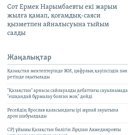
Сот Ермек Нарымбаевты екі жарым
жылға қамап, қоғамдық-саяси
қызметпен айналысуына тыйым
салды
Жаңалықтар
Қазақстан мектептерінде ЖИ, цифрлық қауіпсіздік пән
ретінде оқытылады
"Қазақстан" арнасы сайлауалды дебаттағы сауалнамада
"ешқандай бұрмалау болған жоқ" дейді
Ресейдің Ярослав қаласындағы ірі мұнай зауытына
дрон шабуылдады
CPJ ұйымы Қазақстан билігін Лұқпан Ахмедияровты