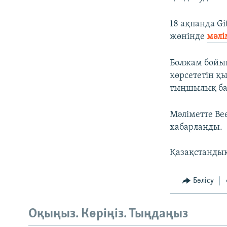
18 ақпанда G
жөнінде
мәлі
Болжам бойын
көрсететін қ
тыңшылық ба
Мәліметте Bee
хабарланды.
Қазақстандық
Бөлісу
Оқыңыз. Көріңіз. Тыңдаңыз