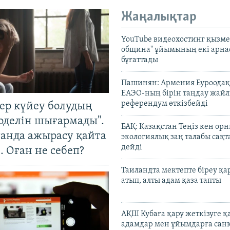
Жаңалықтар
YouTube видеохостинг қызмет
община" ұйымының екі арн
бұғаттады
Пашинян: Армения Еуроодақ
ЕАЭО-ның бірін таңдау жай
референдум өткізбейді
тер күйеу болудың
оделін шығармады".
БАҚ: Қазақстан Теңіз кен ор
танда ажырасу қайта
экологиялық заң талабы сақ
дейді
. Оған не себеп?
Таиландта мектепте біреу қа
атып, алты адам қаза тапты
АҚШ Кубаға қару жеткізуге қ
адамдар мен ұйымдарға сан