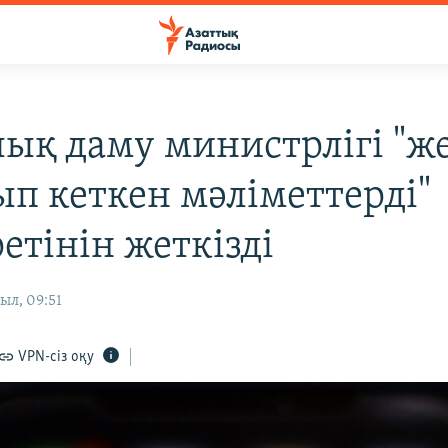
ық даму министрлігі "же
ып кеткен мәліметтерді"
етінін жеткізді
ыл, 09:51
VPN-сіз оқу