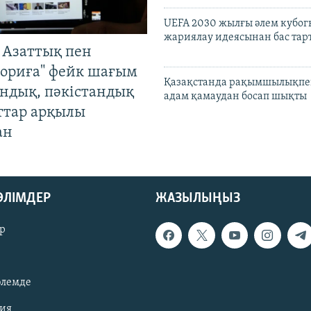
UEFA 2030 жылғы әлем кубог
жариялау идеясынан бас та
 Азаттық пен
ориға" фейк шағым
Қазақстанда рақымшылықпен
андық, пәкістандық
адам қамаудан босап шықты
ттар арқылы
ан
БӨЛІМДЕР
ЖАЗЫЛЫҢЫЗ
р
әлемде
зия