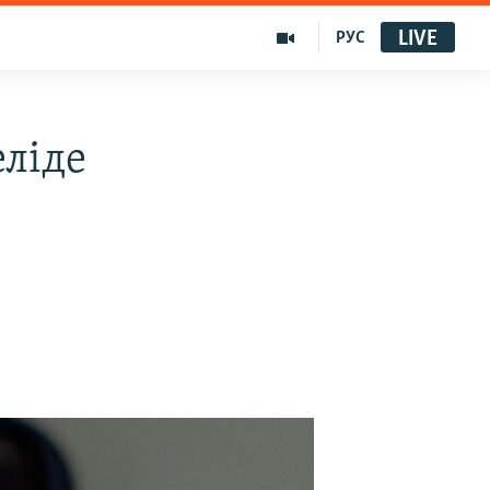
LIVE
РУС
ліде