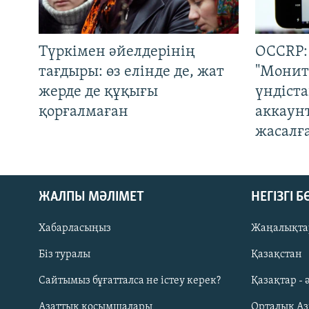
Түркімен әйелдерінің
OCCRP:
тағдыры: өз елінде де, жат
"Монит
жерде де құқығы
үндіст
қорғалмаған
аккаун
жасалғ
ЖАЛПЫ МӘЛІМЕТ
НЕГІЗГІ 
Хабарласыңыз
Жаңалықта
Біз туралы
Қазақстан
Русский
Сайтымыз бұғатталса не істеу керек?
Қазақтар - 
Азаттық қосымшалары
Орталық А