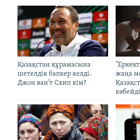
Қазақстан құрамасына
"Еркек
шетелдік бапкер келді.
жаңа м
Джон ван’т Схип кім?
Қазақс
көбейді