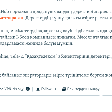
itHub порталына қолданушылардың деректері жарияла
мет тараған
. Деректердің түпнұсқалығы әзірге расталғ
ша, мәліметтерді ақпараттық қауіпсіздік саласында 
ытайлық I-Soon компаниясы жинаған. Мәселе аталған
ғдарламасы жөнінде болуы мүмкін.
line, Tele-2, “Қазақтелеком” абоненттерінің деректері
 байланыс операторлары әзірге түсініктеме берген жо
VPN-сіз оқу
Follow us
Принтерден шығару