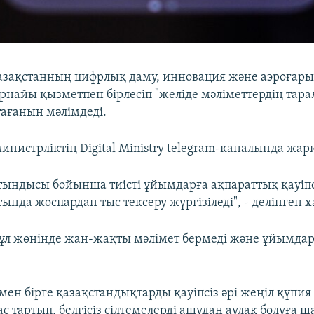
азақстанның цифрлық даму, инновация және аэроғары
рнайы қызметпен бірлесіп "желіде мәліметтердің тарал
тағанын мәлімдеді.
инистрліктің Digital Ministry telegram-каналында жа
тындысы бойынша тиісті ұйымдарға ақпараттық қауіпс
ында жоспардан тыс тексеру жүргізіледі", - делінген 
ұл жөнінде жан-жақты мәлімет бермеді және ұйымда
ен бірге қазақстандықтарды қауіпсіз әрі жеңіл құпия 
с тартып, белгісіз сілтемелерді ашудан аулақ болуға 