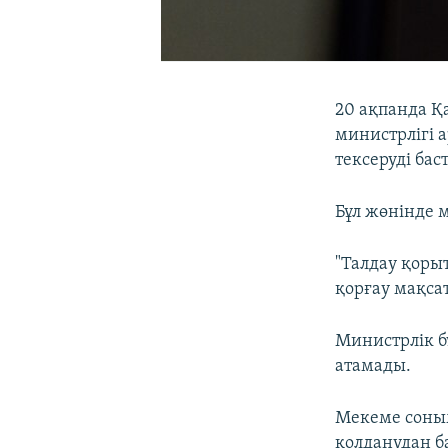
20 ақпанда Қ
министрлігі а
тексеруді бас
Бұл жөнінде м
"Талдау қоры
қорғау мақсат
Министрлік б
атамады.
Мекеме соным
қолданудан ба