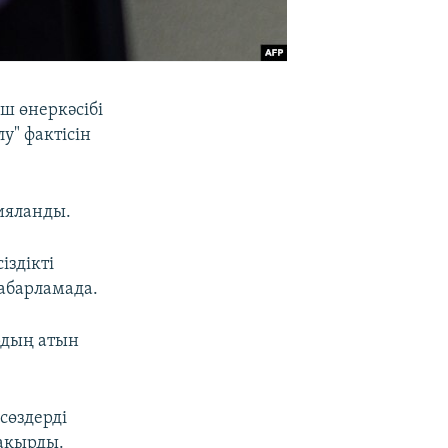
ш өнеркәсібі
у" фактісін
рияланды.
іздікті
хабарламада.
рдың атын
сөздерді
шақырды.