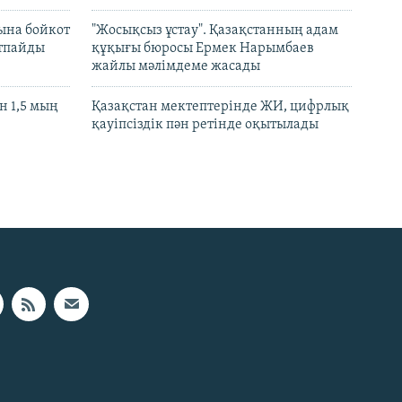
ына бойкот
"Жосықсыз ұстау". Қазақстанның адам
ртпайды
құқығы бюросы Ермек Нарымбаев
жайлы мәлімдеме жасады
 1,5 мың
Қазақстан мектептерінде ЖИ, цифрлық
қауіпсіздік пән ретінде оқытылады