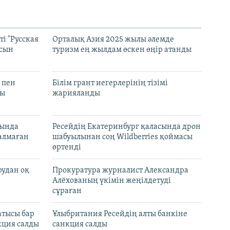
і "Русская
Орталық Азия 2025 жылы әлемде
асын
туризм ең жылдам өскен өңір атанды
 пен
Білім грант иегерлерінің тізімі
лы
жарияланды
нында
Ресейдің Екатеринбург қаласында дрон
талмаған
шабуылынан соң Wildberries қоймасы
өртенді
рудан оқ
Прокуратура журналист Александра
Алёхованың үкімін жеңілдетуді
сұраған
атысы бар
Ұлыбритания Ресейдің алты банкіне
кция салды
санкция салды