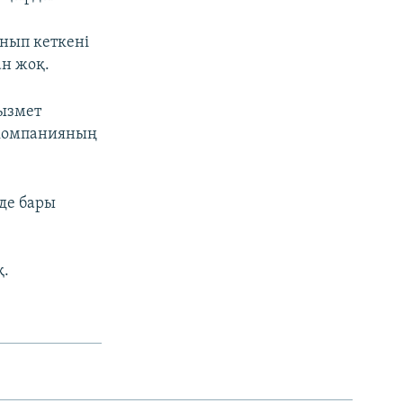
нып кеткені
ан жоқ.
қызмет
 компанияның
 де бары
қ.