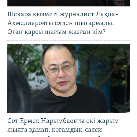
Шекара қызметі журналист Лұқпан
Ахмедияровты елден шығармады.
Оған қарсы шағым жазған кім?
Сот Ермек Нарымбаевты екі жарым
жылға қамап, қоғамдық-саяси