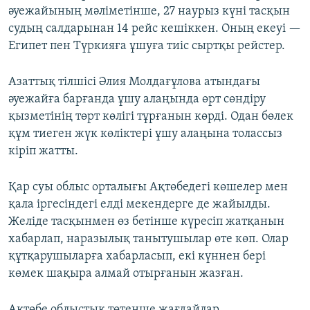
әуежайының мәліметінше, 27 наурыз күні тасқын
судың салдарынан 14 рейс кешіккен. Оның екеуі —
Египет пен Түркияға ұшуға тиіс сыртқы рейстер.
Азаттық тілшісі Әлия Молдағұлова атындағы
әуежайға барғанда ұшу алаңында өрт сөндіру
қызметінің төрт көлігі тұрғанын көрді. Одан бөлек
құм тиеген жүк көліктері ұшу алаңына толассыз
кіріп жатты.
Қар суы облыс орталығы Ақтөбедегі көшелер мен
қала іргесіндегі елді мекендерге де жайылды.
Желіде тасқынмен өз бетінше күресіп жатқанын
хабарлап, наразылық танытушылар өте көп. Олар
құтқарушыларға хабарласып, екі күннен бері
көмек шақыра алмай отырғанын жазған.
Ақтөбе облыстық төтенше жағдайлар