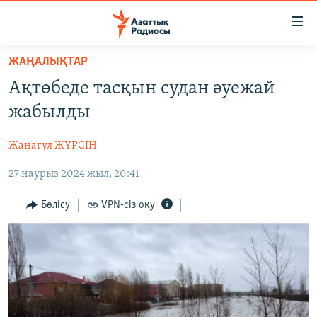
Accessibility
links
Skip
ЖАҢАЛЫҚТАР
to
ЖАҢАЛЫҚТАР
Ақтөбеде тасқын судан әуежай
main
САЯСАТ
content
жабылды
AZATTYQTV
Skip
to
Жаңагүл ЖҮРСІН
ҚАҢТАР ОҚИҒАСЫ
main
27 наурыз 2024 жыл, 20:41
АДАМ ҚҰҚЫҚТАРЫ
Navigation
Skip
ӘЛЕУМЕТ
Бөлісу
VPN-сіз оқу
to
ӘЛЕМ
Search
АРНАЙЫ ЖОБАЛАР
Русский