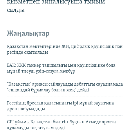
қызметпен айналысуына тыйым
салды
Жаңалықтар
Қазақстан мектептерінде ЖИ, цифрлық қауіпсіздік пән
ретінде оқытылады
БАҚ: КҚК танкер тапшылығы мен қауіпсіздікке бола
мұнай тиеуді үзіп-созуға мәжбүр
"Қазақстан" арнасы сайлауалды дебаттағы сауалнамада
"ешқандай бұрмалау болған жоқ" дейді
Ресейдің Ярослав қаласындағы ірі мұнай зауытына
дрон шабуылдады
CPJ ұйымы Қазақстан билігін Лұқпан Ахмедияровты
қудалауды тоқтатуға үндеді