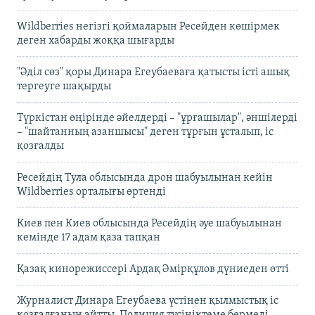
Wildberries негізгі қоймаларын Ресейден көшірмек
деген хабарды жоққа шығарды
"Әділ сөз" қоры Динара Егеубаеваға қатысты істі ашық
тергеуге шақырды
Түркістан өңірінде әйелдерді – "ұрғашылар", әншілерді
– "шайтанның азаншысы" деген тұрғын ұсталып, іс
қозғалды
Ресейдің Тула облысында дрон шабуылынан кейін
Wildberries орталығы өртенді
Киев пен Киев облысында Ресейдің әуе шабуылынан
кемінде 17 адам қаза тапқан
Қазақ кинорежиссері Ардақ Әмірқұлов дүниеден өтті
Журналист Динара Егеубаева үстінен қылмыстық іс
қозғалғанын айтты. Полиция түсініктеме бермеді