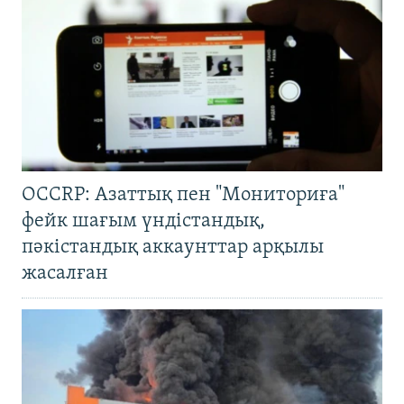
OCCRP: Азаттық пен "Мониториға"
фейк шағым үндістандық,
пәкістандық аккаунттар арқылы
жасалған