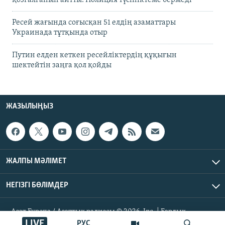
Ресей жағында соғысқан 51 елдің азаматтары
Украинада тұтқында отыр
Путин елден кеткен ресейліктердің құқығын
шектейтін заңға қол қойды
ЖАЗЫЛЫҢЫЗ
ЖАЛПЫ МӘЛІМЕТ
НЕГІЗГІ БӨЛІМДЕР
Азат Еуропа / Азаттық радиосы © 2026, Inc. | Барлық
құқықтары қорғалған
LIVE
РУС