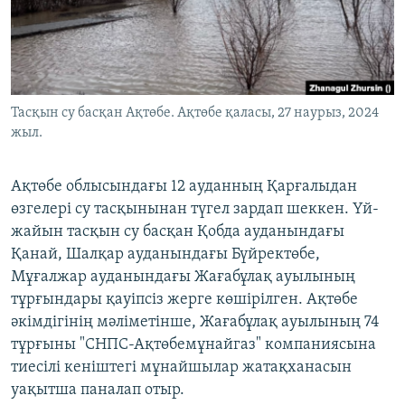
ЖАЗЫЛЫҢЫЗ
Басқа тілдерде
Тасқын су басқан Ақтөбе. Ақтөбе қаласы, 27 наурыз, 2024
жыл.
Ақтөбе облысындағы 12 ауданның Қарғалыдан
өзгелері су тасқынынан түгел зардап шеккен. Үй-
жайын тасқын су басқан Қобда ауданындағы
Қанай, Шалқар ауданындағы Бүйректөбе,
Мұғалжар ауданындағы Жағабұлақ ауылының
тұрғындары қауіпсіз жерге көшірілген. Ақтөбе
әкімдігінің мәліметінше, Жағабұлақ ауылының 74
тұрғыны "СНПС-Ақтөбемұнайгаз" компаниясына
тиесілі кеніштегі мұнайшылар жатақханасын
уақытша паналап отыр.