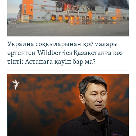
Украина соққыларынан қоймалары
өртенген Wildberries Қазақстанға көз
тікті: Астанаға қауіп бар ма?