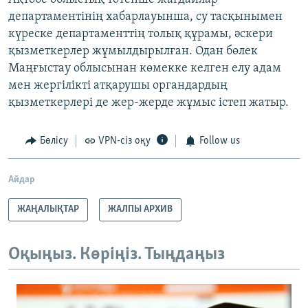
департаментінің хабарлауынша, су тасқынымен
күреске департаменттің толық құрамы, әскери
қызметкерлер жұмылдырылған. Одан бөлек
Маңғыстау облысынан көмекке келген елу адам
мен жергілікті атқарушы органдардың
қызметкерлері де жер-жерде жұмыс істеп жатыр.
Бөлісу
VPN-сіз оқу
Follow us
Айдар
ЖАҢАЛЫҚТАР
ЖАЛПЫ АРХИВ
Оқыңыз. Көріңіз. Тыңдаңыз