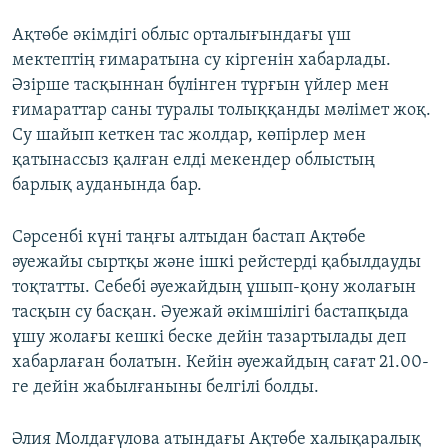
Ақтөбе әкімдігі облыс орталығындағы үш
мектептің ғимаратына су кіргенін хабарлады.
Әзірше тасқыннан бүлінген тұрғын үйлер мен
ғимараттар саны туралы толыққанды мәлімет жоқ.
Су шайып кеткен тас жолдар, көпірлер мен
қатынассыз қалған елді мекендер облыстың
барлық ауданында бар.
Сәрсенбі күні таңғы алтыдан бастап Ақтөбе
әуежайы сыртқы және ішкі рейстерді қабылдауды
тоқтатты. Себебі әуежайдың ұшып-қону жолағын
тасқын су басқан. Әуежай әкімшілігі бастапқыда
ұшу жолағы кешкі беске дейін тазартылады деп
хабарлаған болатын. Кейін әуежайдың сағат 21.00-
ге дейін жабылғаныны белгілі болды.
Әлия Молдағүлова атындағы Ақтөбе халықаралық