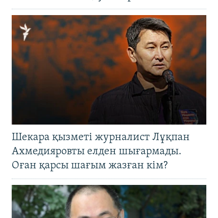
Шекара қызметі журналист Лұқпан
Ахмедияровты елден шығармады.
Оған қарсы шағым жазған кім?