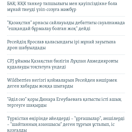
БАҚ: КҚК танкер тапшылығы мен қауіпсіздікке бола
мұнай тиеуді үзіп-созуға мәжбүр
"Қазақстан" арнасы сайлауалды дебаттағы сауалнамада
"ешқандай бұрмалау болған жоқ" дейді
Ресейдің Ярослав қаласындағы ірі мұнай зауытына
дрон шабуылдады
CPJ ұйымы Қазақстан билігін Лұқпан Ахмедияровты
қудалауды тоқтатуға үндеді
Wildberries негізгі қоймаларын Ресейден көшірмек
деген хабарды жоққа шығарды
"Әділ сөз" қоры Динара Егеубаеваға қатысты істі ашық
тергеуге шақырды
Түркістан өңірінде әйелдерді – "ұрғашылар", әншілерді
– "шайтанның азаншысы" деген тұрғын ұсталып, іс
қозғалды