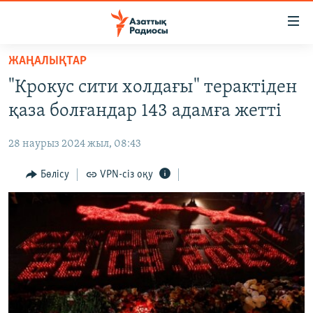
Accessibility
links
Skip
ЖАҢАЛЫҚТАР
to
ЖАҢАЛЫҚТАР
"Крокус сити холдағы" терактіден
main
САЯСАТ
content
қаза болғандар 143 адамға жетті
AZATTYQTV
Skip
to
28 наурыз 2024 жыл, 08:43
ҚАҢТАР ОҚИҒАСЫ
main
АДАМ ҚҰҚЫҚТАРЫ
Бөлісу
VPN-сіз оқу
Navigation
Skip
ӘЛЕУМЕТ
to
ӘЛЕМ
Search
АРНАЙЫ ЖОБАЛАР
Русский