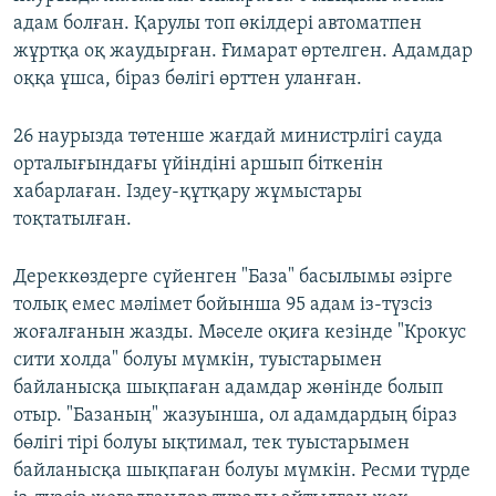
адам болған. Қарулы топ өкілдері автоматпен
жұртқа оқ жаудырған. Ғимарат өртелген. Адамдар
оққа ұшса, біраз бөлігі өрттен уланған.
26 наурызда төтенше жағдай министрлігі сауда
орталығындағы үйіндіні аршып біткенін
хабарлаған. Іздеу-құтқару жұмыстары
тоқтатылған.
Дереккөздерге сүйенген "База" басылымы әзірге
толық емес мәлімет бойынша 95 адам із-түзсіз
жоғалғанын жазды. Мәселе оқиға кезінде "Крокус
сити холда" болуы мүмкін, туыстарымен
байланысқа шықпаған адамдар жөнінде болып
отыр. "Базаның" жазуынша, ол адамдардың біраз
бөлігі тірі болуы ықтимал, тек туыстарымен
байланысқа шықпаған болуы мүмкін. Ресми түрде