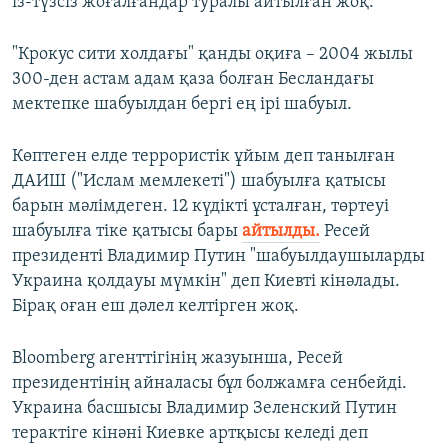
із-түзсіз жоғалғандар туралы айтылған жоқ.
"Крокус сити холдағы" қанды оқиға – 2004 жылы
300-ден астам адам қаза болған Бесландағы
мектепке шабуылдан бергі ең ірі шабуыл.
Көптеген елде террористік ұйым деп танылған
ДАИШ ("Ислам мемлекеті") шабуылға қатысы
барын мәлімдеген. 12 күдікті ұсталған, төртеуі
шабуылға тіке қатысы бары
айтылды.
Ресей
президенті Владимир Путин "шабуылдаушыларды
Украина қолдауы мүмкін" деп Киевті кінәлады.
Бірақ оған еш дәлел келтірген жоқ.
Bloomberg агенттігінің жазуынша, Ресей
президентінің айналасы бұл болжамға сенбейді.
Украина басшысы Владимир Зеленский Путин
терактіге кінәні Киевке артқысы келеді деп