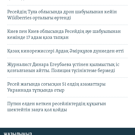
Ресейдің Тула облысында дрон шабуылынан кейін
Wildberries орталығы өртенді
Киев пен Киев облысында Ресейдің әуе шабуылынан
кемінде 17 адам қаза тапқан
Қазақ кинорежиссері Ардақ Әмірқұлов дүниеден өтті
Журналист Динара Егеубаева үстінен қылмыстық іс
қозғалғанын айтты. Полиция түсініктеме бермеді
Ресей жағында соғысқан 51 елдің азаматтары
Украинада тұтқында отыр
Путин елден кеткен ресейліктердің құқығын
шектейтін заңға қол қойды
ЖАЗЫЛЫҢЫЗ