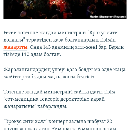
ЖАЗЫЛЫҢЫЗ
Басқа тілдерде
Ресей төтенше жағдай министрлігі "Крокус сити
холдағы" терактіден қаза болғандардың тізімін
жаңартты
. Онда 143 адамның аты-жөні бар. Бұрын
тізімде 140 адам болған.
Жараланғандардың үшеуі қаза болды ма әлде жаңа
мәйіттер табылды ма, ол жағы белгісіз.
Төтенше жағдай министрлігі сайтындағы тізім
"сот-медицина тексеріс деректеріне қарай
жаңаратыны" хабарланды.
"Крокус сити холл" концерт залына шабуыл 22
наурызда жасалған. Ғимаратта 6 мыңнан астам