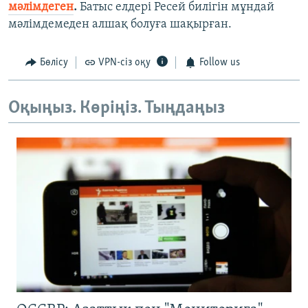
мәлімдеген
.
Батыс елдері Ресей билігін мұндай
мәлімдемеден алшақ болуға шақырған.
Бөлісу
VPN-сіз оқу
Follow us
Оқыңыз. Көріңіз. Тыңдаңыз