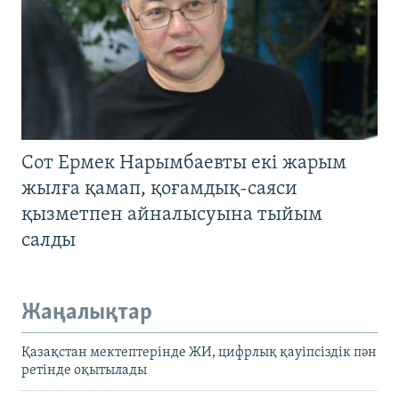
Сот Ермек Нарымбаевты екі жарым
жылға қамап, қоғамдық-саяси
қызметпен айналысуына тыйым
салды
Жаңалықтар
Қазақстан мектептерінде ЖИ, цифрлық қауіпсіздік пән
ретінде оқытылады