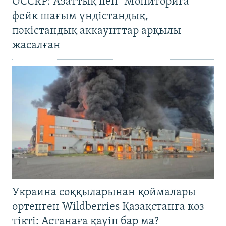
OCCRP: Азаттық пен "Мониториға"
фейк шағым үндістандық,
пәкістандық аккаунттар арқылы
жасалған
Украина соққыларынан қоймалары
өртенген Wildberries Қазақстанға көз
тікті: Астанаға қауіп бар ма?