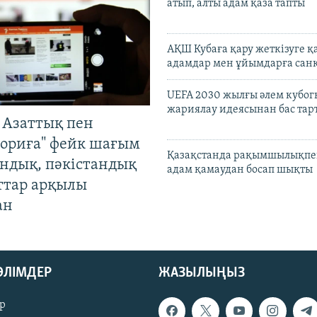
атып, алты адам қаза тапты
АҚШ Кубаға қару жеткізуге қ
адамдар мен ұйымдарға сан
UEFA 2030 жылғы әлем кубог
жариялау идеясынан бас та
 Азаттық пен
ориға" фейк шағым
Қазақстанда рақымшылықпен
андық, пәкістандық
адам қамаудан босап шықты
ттар арқылы
ан
БӨЛІМДЕР
ЖАЗЫЛЫҢЫЗ
р