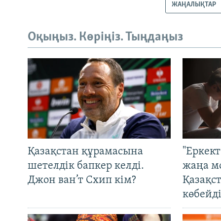
ЖАҢАЛЫҚТАР
Оқыңыз. Көріңіз. Тыңдаңыз
Қазақстан құрамасына
"Еркек
шетелдік бапкер келді.
жаңа м
Джон ван’т Схип кім?
Қазақс
көбейді