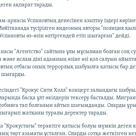
деген ақпарат тарады.
ам-арнасы Успановтың
денесінен азаптау іздері көрін
әйітханада түсірілген видеоның авторы "полиция қы
спановты өз-өзін өлтіргендей етіп шығарған" дейді.
асы "Агентство" сайтына ұлы мұсылман болған соң с
және ислам діні адамның өзіне өзі қол салуын айып
овтың отбасы оның террорлық шабуылға қатысы бар дег
а шығарды.
есіндегі "Крокус Сити Холл" концерт залындағы шабуы
ларында басқа ұлт өкілдерін тексеру басталды. Мигра
фобияға тап болғанын айтып шағымданды. Оларды ұры
шығарып жатқаны туралы деректер тарады.
а "Крокустағы" терактіге қатысы болуы мүмкін деген 
ың төрт азаматы ұсталған. Оларды сотқа жеткізген ке