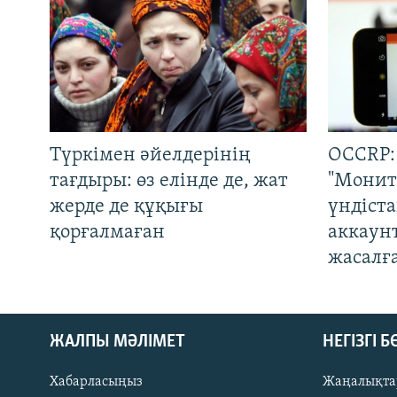
Түркімен әйелдерінің
OCCRP:
тағдыры: өз елінде де, жат
"Монит
жерде де құқығы
үндіст
қорғалмаған
аккаун
жасалғ
ЖАЛПЫ МӘЛІМЕТ
НЕГІЗГІ 
Хабарласыңыз
Жаңалықта