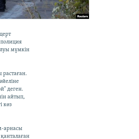
церт
 полиция
олуы мүмкін
 растаған.
әйеліне
й" деген.
нін айтып,
і көз
м-арнасы
 қанталаған