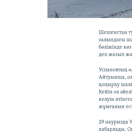
Шешенстан ту
залындағы ша
бөлімінде кө
деп жазып жа
Успановтың ө
Айтуынша, ол
қоңырау шалғ
Кейін ол әйел
келуін өтінге
жұмғанын ест
29 наурызда 
хабарлады. О