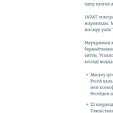
іздер қалған 
1ADAT телегр
жариялады. М
жасыру үшін У
Марқұмның ан
бармайтынын 
айтты. Успан
кесілді жоққ
Мәскеу ірг
Ресей қала
мен ксено
Ресейден 
23 наурызд
Тәжікстанн