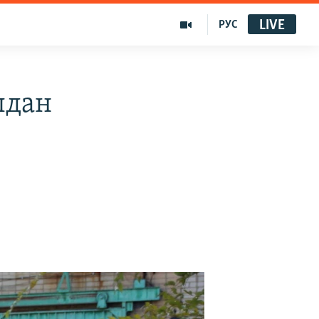
LIVE
РУС
лдан