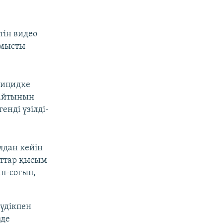
етін видео
лмысты
уицидке
тайтынын
енді үзілді-
лдан кейін
нттар қысым
п-соғып,
күдікпен
зде