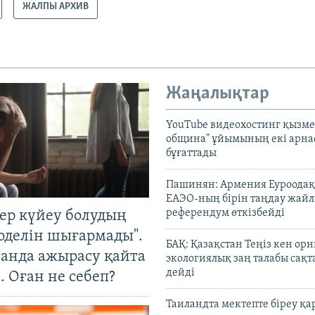
ЖАЛПЫ АРХИВ
Жаңалықтар
YouTube видеохостинг қызмет
община" ұйымының екі арн
бұғаттады
Пашинян: Армения Еуроодақ
ЕАЭО-ның бірін таңдау жай
референдум өткізбейді
тер күйеу болудың
оделін шығармады".
БАҚ: Қазақстан Теңіз кен ор
танда ажырасу қайта
экологиялық заң талабы сақ
дейді
. Оған не себеп?
Таиландта мектепте біреу қа