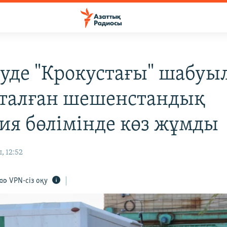
уде "Крокустағы" шабуы
сталған шешенстандық
ия бөлімінде көз жұмды
, 12:52
VPN-сіз оқу