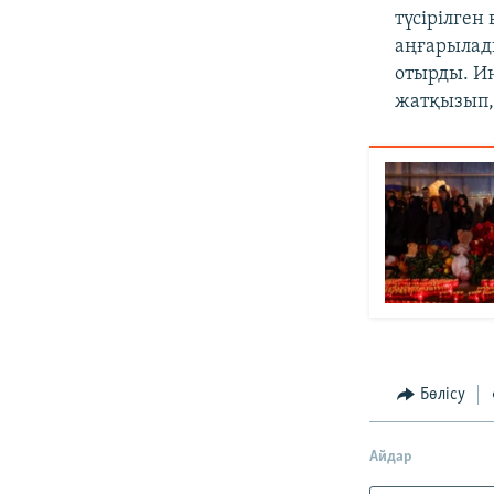
түсірілген
аңғарылады
отырды. Ин
жатқызып, 
Бөлісу
Айдар