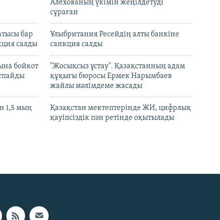
Алёхованың үкімін жеңілдетуді
сұраған
атысы бар
Ұлыбритания Ресейдің алты банкіне
кция салды
санкция салды
ына бойкот
"Жосықсыз ұстау". Қазақстанның адам
ртпайды
құқығы бюросы Ермек Нарымбаев
жайлы мәлімдеме жасады
 1,5 мың
Қазақстан мектептерінде ЖИ, цифрлық
қауіпсіздік пән ретінде оқытылады