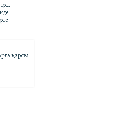
бары
үйде
ерге
арға қарсы