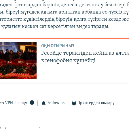
 видео-фотолардан бәрінің денесінде азаптау белгілері 
, біреуі мүгедек адамға арналған арбанда ес-түссіз к
тернетте күдіктілердің біреуін қолға түсірген кезде ж
құлағын кескен сәт көрсетілген видео тарады.
ОҚИ ОТЫРЫҢЫЗ
Ресейде терактіден кейін аз ұлтт
ксенофобия күшейді
VPN-сіз оқу
Follow us
Принтерден шығару