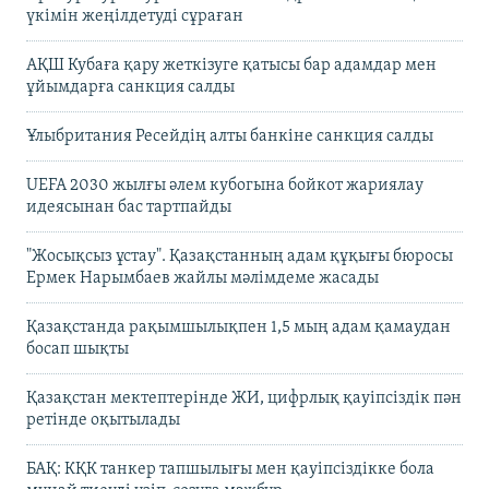
үкімін жеңілдетуді сұраған
АҚШ Кубаға қару жеткізуге қатысы бар адамдар мен
ұйымдарға санкция салды
Ұлыбритания Ресейдің алты банкіне санкция салды
UEFA 2030 жылғы әлем кубогына бойкот жариялау
идеясынан бас тартпайды
"Жосықсыз ұстау". Қазақстанның адам құқығы бюросы
Ермек Нарымбаев жайлы мәлімдеме жасады
Қазақстанда рақымшылықпен 1,5 мың адам қамаудан
босап шықты
Қазақстан мектептерінде ЖИ, цифрлық қауіпсіздік пән
ретінде оқытылады
БАҚ: КҚК танкер тапшылығы мен қауіпсіздікке бола