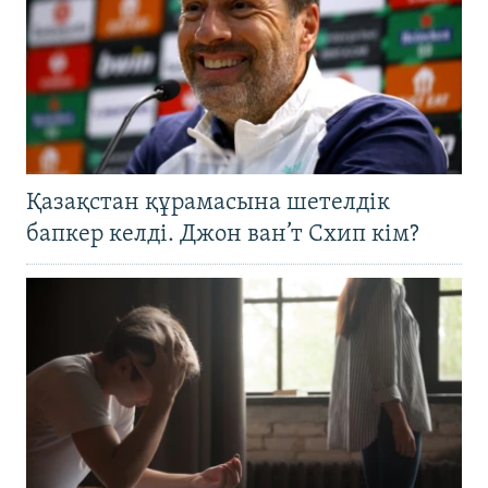
Қазақстан құрамасына шетелдік
бапкер келді. Джон ван’т Схип кім?