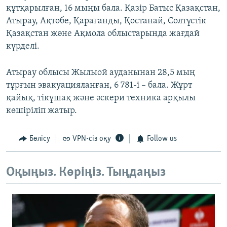
құтқарылған, 16 мыңы бала. Қазір Батыс Қазақстан,
Атырау, Ақтөбе, Қарағанды, Қостанай, Солтүстік
Қазақстан және Ақмола облыстарында жағдай
күрделі.
Атырау облысы Жылыой ауданынан 28,5 мың
тұрғын эвакуацияланған, 6 781-і – бала. Жұрт
қайық, тікұшақ және әскери техника арқылы
көшіріліп жатыр.
Бөлісу
VPN-сіз оқу
Follow us
Оқыңыз. Көріңіз. Тыңдаңыз