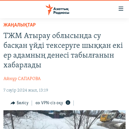
Accessibility
links
Skip
ЖАҢАЛЫҚТАР
to
ЖАҢАЛЫҚТАР
ТЖМ Атырау облысында су
main
САЯСАТ
content
басқан үйді тексеруге шыққан екі
AZATTYQTV
Skip
ер адамның денесі табылғанын
to
ҚАҢТАР ОҚИҒАСЫ
хабарлады
main
АДАМ ҚҰҚЫҚТАРЫ
Navigation
Айнұр САПАРОВА
Skip
ӘЛЕУМЕТ
to
7 сәуір 2024 жыл, 13:19
ӘЛЕМ
Search
АРНАЙЫ ЖОБАЛАР
Бөлісу
VPN-сіз оқу
Русский