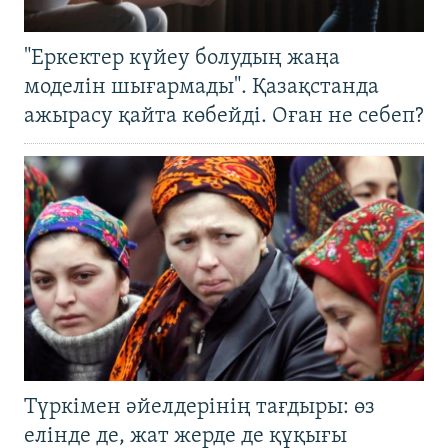
"Еркектер күйеу болудың жаңа
моделін шығармады". Қазақстанда
ажырасу қайта көбейді. Оған не себеп?
Түркімен әйелдерінің тағдыры: өз
елінде де, жат жерде де құқығы