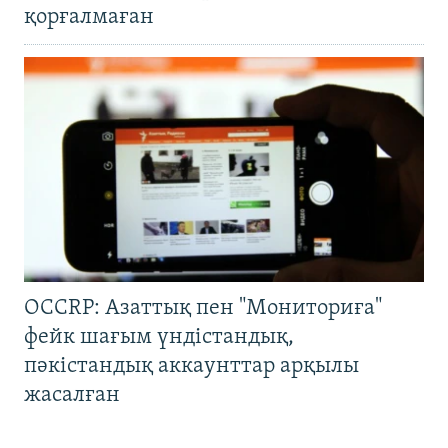
қорғалмаған
OCCRP: Азаттық пен "Мониториға"
фейк шағым үндістандық,
пәкістандық аккаунттар арқылы
жасалған