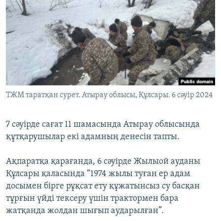
ЖАЗЫЛЫҢЫЗ
Басқа тілдерде
ТЖМ таратқан сурет. Атырау облысы, Құлсары. 6 сәуір 2024
7 сәуірде сағат 11 шамасында Атырау облысында
құтқарушылар екі адамның денесін тапты.
Ақпаратқа қарағанда, 6 сәуірде Жылыой ауданы
Құлсары қаласында “1974 жылы туған ер адам
досымен бірге рұқсат ету құжатынсыз су басқан
тұрғын үйді тексеру үшін трактормен бара
жатқанда жолдан шығып аударылған”.