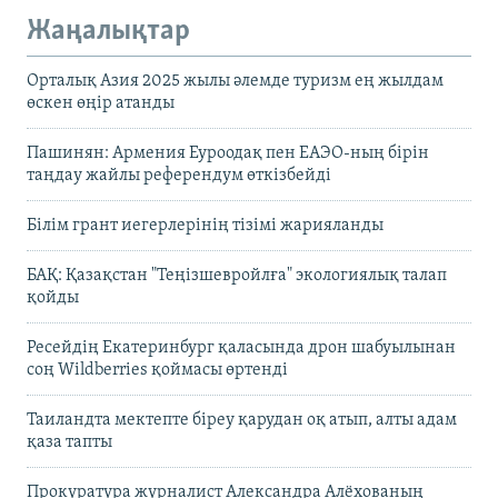
Жаңалықтар
Орталық Азия 2025 жылы әлемде туризм ең жылдам
өскен өңір атанды
Пашинян: Армения Еуроодақ пен ЕАЭО-ның бірін
таңдау жайлы референдум өткізбейді
Білім грант иегерлерінің тізімі жарияланды
БАҚ: Қазақстан "Теңізшевройлға" экологиялық талап
қойды
Ресейдің Екатеринбург қаласында дрон шабуылынан
соң Wildberries қоймасы өртенді
Таиландта мектепте біреу қарудан оқ атып, алты адам
қаза тапты
Прокуратура журналист Александра Алёхованың