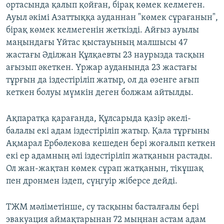
ортасында қалып қойған, бірақ көмек келмеген.
Ауыл әкімі Азаттыққа ауданнан "көмек сұрағанын",
бірақ көмек келмегенін жеткізді. Айғыз ауылы
маңындағы Үйтас қыстауының малшысы 47
жастағы Әділжан Құлқаевты 23 наурызда тасқын
ағызып әкеткен. Үржар ауданында 23 жастағы
тұрғын да іздестіріліп жатыр, ол да өзенге ағып
кеткен болуы мүмкін деген болжам айтылды.
Ақпаратқа қарағанда, Құлсарыда қазір әкелі-
балалы екі адам іздестіріліп жатыр. Қала тұрғыны
Ақмарал Ербөлекова кешеден бері жоғалып кеткен
екі ер адамның әлі іздестіріліп жатқанын растады.
Ол жан-жақтан көмек сұрап жатқанын, тікұшақ
пен дронмен іздеп, сүңгуір жіберсе дейді.
ТЖМ мәліметінше, су тасқыны басталғалы бері
эвакуация аймақтарынан 72 мыңнан астам адам