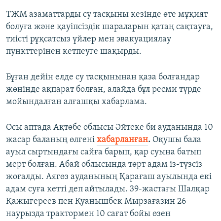
ТЖМ азаматтарды су тасқыны кезінде өте мұқият
болуға және қауіпсіздік шараларын қатаң сақтауға,
тиісті рұқсатсыз үйлер мен эвакуациялау
пункттерінен кетпеуге шақырды.
Бұған дейін елде су тасқынынан қаза болғандар
жөнінде ақпарат болған, алайда бұл ресми түрде
мойындалған алғашқы хабарлама.
Осы аптада Ақтөбе облысы Әйтеке би ауданында 10
жасар баланың өлгені
хабарланған
.
Оқушы бала
ауыл сыртындағы сайға барып, қар суына батып
мерт болған. Абай облысында төрт адам із-түзсіз
жоғалды. Аягөз ауданының Қарағаш ауылында екі
адам суға кетті деп айтылады. 39-жастағы Шалқар
Қажыгереев пен Қуанышбек Мырзағазин 26
наурызда трактормен 10 сағат бойы өзен