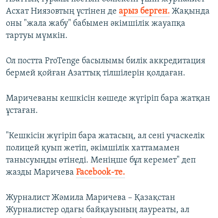
Асхат Ниязовтың үстінен де
арыз берген.
Жақында
оны "жала жабу" бабымен әкімшілік жауапқа
тартуы мүмкін.
Ол постта ProTenge басылымы билік аккредитация
бермей қойған Азаттық тілшілерін қолдаған.
Маричеваны кешкісін көшеде жүгіріп бара жатқан
ұстаған.
"Кешкісін жүгіріп бара жатасың, ал сені учаскелік
полицей қуып жетіп, әкімшілік хаттамамен
танысуыңды өтінеді. Меніңше бұл керемет" деп
жазды Маричева
Facebook-те.
Журналист Жәмила Маричева – Қазақстан
Журналистер одағы байқауының лауреаты, ал