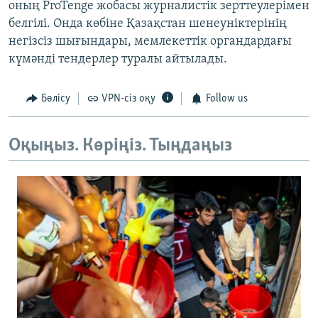
оның ProTenge жобасы журналистік зерттеулерімен
белгілі. Онда көбіне Қазақстан шенеуніктерінің
негізсіз шығындары, мемлекеттік органдардағы
күмәнді тендерлер туралы айтылады.
Бөлісу
VPN-сіз оқу
Follow us
Оқыңыз. Көріңіз. Тыңдаңыз