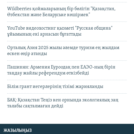
Wildberries қоймаларының бір бөлігін "Қазақстан,
Өзбекстан және Беларуське көшірмек"
YouTube видеохостинг қызметі "Русская община"
ұйымының екі арнасын бұғаттады
Орталық Азия 2025 жылы әлемде туризм ең жылдам
өскен өңір атанды
Пашинян: Армения Еуроодақ пен ЕАЭО-ның бірін
таңдау жайлы референдум өткізбейді
Білім грант иегерлерінің тізімі жарияланды
БАҚ: Қазақстан Теңіз кен орнында экологиялық заң
талабы сақталмаған дейді
ЖАЗЫЛЫҢЫЗ