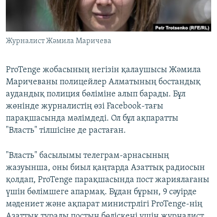
ЖАЗЫЛЫҢЫЗ
Журналист Жәмила Маричева
Басқа тілдерде
ProTenge жобасының негізін қалаушысы Жәмила
Маричеваны полицейлер Алматының бостандық
аудандық полиция бөліміне алып барады. Бұл
жөнінде журналистің өзі Facebook-тағы
парақшасында мәлімдеді. Ол бұл ақпаратты
"Власть" тілшісіне де растаған.
"Власть" басылымы телеграм-арнасының
жазуынша, оны биыл қаңтарда Азаттық радиосын
қолдап, ProTenge парақшасында пост жариялағаны
үшін бөлімшеге апармақ. Бұдан бұрын, 9 сәуірде
мәдениет және ақпарат министрлігі ProTenge-нің
Азаттық туралы постын бөліскені үшін журналист