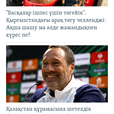
"Басқалар ішпес үшін төгейік".
Қырғызстандағы арақ төгу челленджі:
Ақша шашу ма әлде жамандықпен
күрес пе?
Қазақстан құрамасына шетелдік