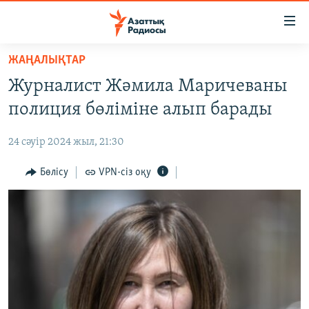
Accessibility
links
Skip
ЖАҢАЛЫҚТАР
to
ЖАҢАЛЫҚТАР
Журналист Жәмила Маричеваны
main
САЯСАТ
content
полиция бөліміне алып барады
AZATTYQTV
Skip
to
24 сәуір 2024 жыл, 21:30
ҚАҢТАР ОҚИҒАСЫ
main
АДАМ ҚҰҚЫҚТАРЫ
Бөлісу
VPN-сіз оқу
Navigation
Skip
ӘЛЕУМЕТ
to
ӘЛЕМ
Search
АРНАЙЫ ЖОБАЛАР
Русский