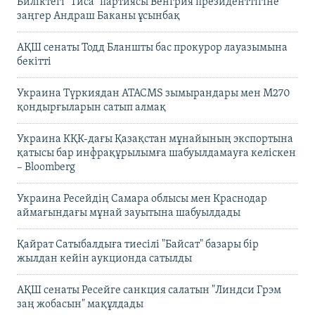
Биліктегі "Тиса" партиясы Венгрия президенттігіне
заңгер Андраш Баканы ұсынбақ
АҚШ сенаты Тодд Бланшты бас прокурор лауазымына
бекітті
Украина Түркиядан ATACMS зымырандары мен M270
қондырғыларын сатып алмақ
Украина КҚК-дағы Қазақстан мұнайының экспортына
қатысы бар инфрақұрылымға шабуылдамауға келіскен
– Bloomberg
Украина Ресейдің Самара облысы мен Краснодар
аймағындағы мұнай зауытына шабуылдады
Қайрат Сатыбалдыға тиесілі "Байсат" базары бір
жылдан кейін аукционда сатылды
АҚШ сенаты Ресейге санкция салатын "Линдси Грэм
заң жобасын" мақұлдады