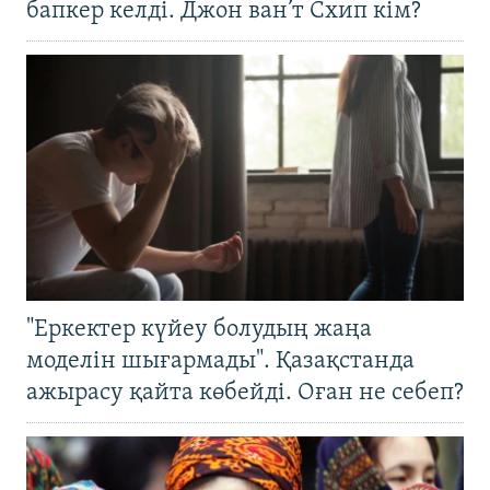
бапкер келді. Джон ван’т Схип кім?
"Еркектер күйеу болудың жаңа
моделін шығармады". Қазақстанда
ажырасу қайта көбейді. Оған не себеп?