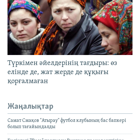
Түркімен әйелдерінің тағдыры: өз
елінде де, жат жерде де құқығы
қорғалмаған
Жаңалықтар
Самат Смақов "Атырау" футбол клубының бас бапкері
болып тағайындалды