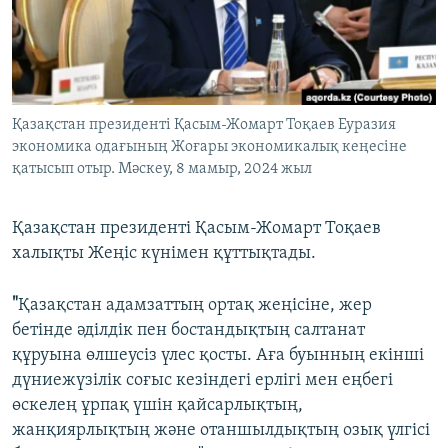
ЖАЗЫЛЫҢЫЗ
Басқа тілдерде
Қазақстан президенті Қасым-Жомарт Тоқаев Еуразия
экономика одағының Жоғары экономикалық кеңесіне
қатысып отыр. Мәскеу, 8 мамыр, 2024 жыл
Қазақстан президенті Қасым-Жомарт Тоқаев
халықты Жеңіс күнімен құттықтады.
"
Қазақстан адамзаттың ортақ жеңісіне, жер
бетінде әділдік пен бостандықтың салтанат
құруына өлшеусіз үлес қосты. Аға буынның екінші
дүниежүзілік соғыс кезіндегі ерлігі мен еңбегі
өскелең ұрпақ үшін қайсарлықтың,
жанқиярлықтың және отаншылдықтың озық үлгісі