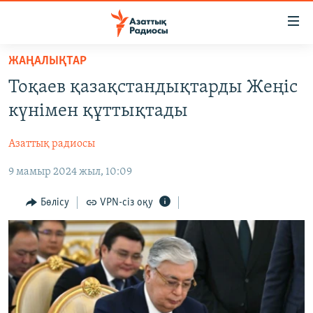
Accessibility
links
Skip
ЖАҢАЛЫҚТАР
to
ЖАҢАЛЫҚТАР
Тоқаев қазақстандықтарды Жеңіс
main
САЯСАТ
content
күнімен құттықтады
AZATTYQTV
Skip
to
Азаттық радиосы
ҚАҢТАР ОҚИҒАСЫ
main
9 мамыр 2024 жыл, 10:09
АДАМ ҚҰҚЫҚТАРЫ
Navigation
Skip
ӘЛЕУМЕТ
Бөлісу
VPN-сіз оқу
to
ӘЛЕМ
Search
АРНАЙЫ ЖОБАЛАР
Русский