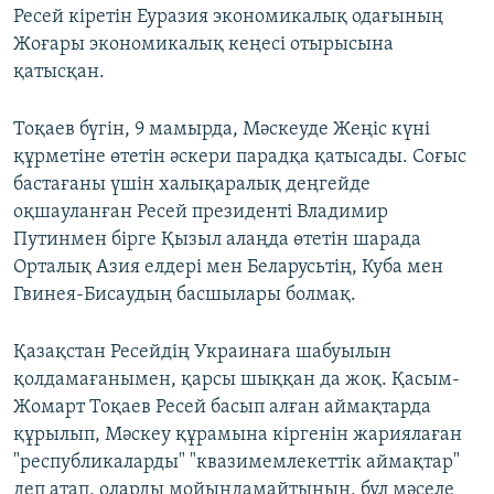
Ресей кіретін Еуразия экономикалық одағының
Жоғары экономикалық кеңесі отырысына
қатысқан.
Тоқаев бүгін, 9 мамырда, Мәскеуде Жеңіс күні
құрметіне өтетін әскери парадқа қатысады. Соғыс
бастағаны үшін халықаралық деңгейде
оқшауланған Ресей президенті Владимир
Путинмен бірге Қызыл алаңда өтетін шарада
Орталық Азия елдері мен Беларусьтің, Куба мен
Гвинея-Бисаудың басшылары болмақ.
Қазақстан Ресейдің Украинаға шабуылын
қолдамағанымен, қарсы шыққан да жоқ. Қасым-
Жомарт Тоқаев Ресей басып алған аймақтарда
құрылып, Мәскеу құрамына кіргенін жариялаған
"республикаларды" "квазимемлекеттік аймақтар"
деп атап, оларды мойындамайтынын, бұл мәселе