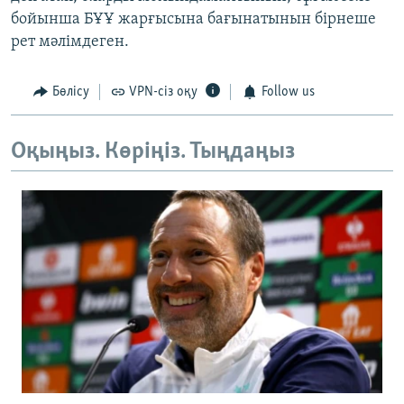
бойынша БҰҰ жарғысына бағынатынын бірнеше
рет мәлімдеген.
Бөлісу
VPN-сіз оқу
Follow us
Оқыңыз. Көріңіз. Тыңдаңыз