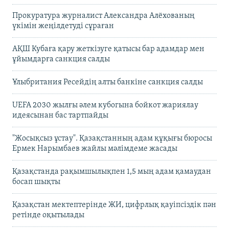
Прокуратура журналист Александра Алёхованың
үкімін жеңілдетуді сұраған
АҚШ Кубаға қару жеткізуге қатысы бар адамдар мен
ұйымдарға санкция салды
Ұлыбритания Ресейдің алты банкіне санкция салды
UEFA 2030 жылғы әлем кубогына бойкот жариялау
идеясынан бас тартпайды
"Жосықсыз ұстау". Қазақстанның адам құқығы бюросы
Ермек Нарымбаев жайлы мәлімдеме жасады
Қазақстанда рақымшылықпен 1,5 мың адам қамаудан
босап шықты
Қазақстан мектептерінде ЖИ, цифрлық қауіпсіздік пән
ретінде оқытылады