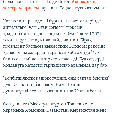
болып қалатыны сөзсіз" делінген
Ақорданың
телеграм-арнасы
таратқан Тоқаев құттықтауында.
Қазақстан президенті бұрынғы совет елдерінде
айтылатын "Ұлы Отан соғысы" тіркесін
қолданбаған. Тоқаев соңғы рет бұл тіркесті 2021
жылғы құттықтауында пайдаланған. Бірақ
президент баспасөз қызметінің Жеңіс мерекесіне
қатысты шаралардан таратқан хабарында "Ұлы
Отан соғысы" деген тіркес кездеседі. Бұл сөздерді
қолдануға қатысты тарихшылар арасында дау бар.
"Бейбітшіліктің қадірін түсініп, оны сақтай білейік!"
деді Қазақстан басшысы. Биыл Екінші
дүниежүзілік соғыс аяқталғанына 79 жыл болады.
Осы уақытта Мәскеуде жүрген Тоқаев кеше
құрамына Армения, Қазақстан, Қырғызстан және