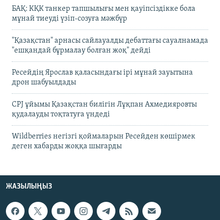
БАҚ: КҚК танкер тапшылығы мен қауіпсіздікке бола
мұнай тиеуді үзіп-созуға мәжбүр
"Қазақстан" арнасы сайлауалды дебаттағы сауалнамада
"ешқандай бұрмалау болған жоқ" дейді
Ресейдің Ярослав қаласындағы ірі мұнай зауытына
дрон шабуылдады
CPJ ұйымы Қазақстан билігін Лұқпан Ахмедияровты
қудалауды тоқтатуға үндеді
Wildberries негізгі қоймаларын Ресейден көшірмек
деген хабарды жоққа шығарды
ЖАЗЫЛЫҢЫЗ