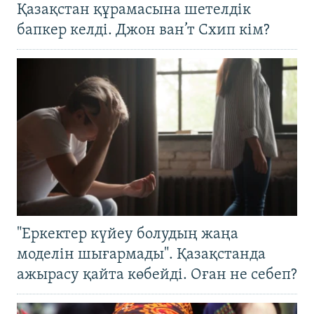
Қазақстан құрамасына шетелдік
бапкер келді. Джон ван’т Схип кім?
"Еркектер күйеу болудың жаңа
моделін шығармады". Қазақстанда
ажырасу қайта көбейді. Оған не себеп?