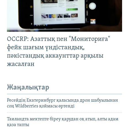
OCCRP: Азаттық пен "Мониториға"
фейк шағым үндістандық,
пәкістандық аккаунттар арқылы
жасалған
Жаңалықтар
Ресейдің Екатеринбург қаласында дрон шабуылынан
соң Wildberries қоймасы өртенді
Таиландта мектепте біреу қарудан оқ атып, алты адам
қаза тапты