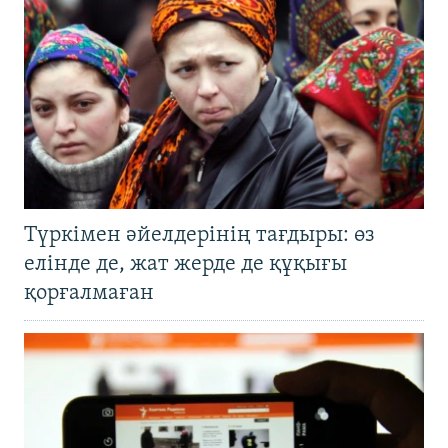
Түркімен әйелдерінің тағдыры: өз
елінде де, жат жерде де құқығы
қорғалмаған