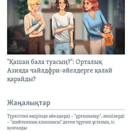
"Қашан бала туасың?": Орталық
Азияда чайлдфри-әйелдерге қалай
қарайды?
Жаңалықтар
Түркістан өңірінде әйелдерді – "ұрғашылар", әншілерді
– "шайтанның азаншысы" деген тұрғын ұсталып, іс
қозғалды