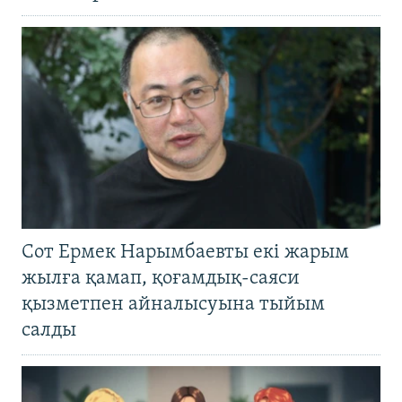
Сот Ермек Нарымбаевты екі жарым
жылға қамап, қоғамдық-саяси
қызметпен айналысуына тыйым
салды