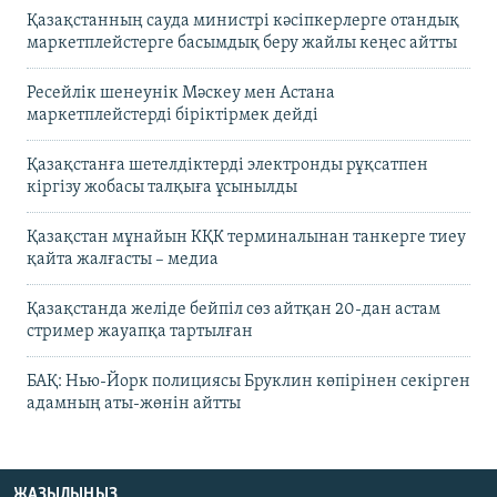
Қазақстанның сауда министрі кәсіпкерлерге отандық
маркетплейстерге басымдық беру жайлы кеңес айтты
Ресейлік шенеунік Мәскеу мен Астана
маркетплейстерді біріктірмек дейді
Қазақстанға шетелдіктерді электронды рұқсатпен
кіргізу жобасы талқыға ұсынылды
Қазақстан мұнайын КҚК терминалынан танкерге тиеу
қайта жалғасты – медиа
Қазақстанда желіде бейпіл сөз айтқан 20-дан астам
стример жауапқа тартылған
БАҚ: Нью-Йорк полициясы Бруклин көпірінен секірген
адамның аты-жөнін айтты
ЖАЗЫЛЫҢЫЗ