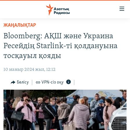
Accessibility
links
Skip
ЖАҢАЛЫҚТАР
to
ЖАҢАЛЫҚТАР
Bloomberg: АҚШ және Украина
main
САЯСАТ
content
Ресейдің Starlink-ті қолдануына
AZATTYQTV
Skip
тосқауыл қояды
to
ҚАҢТАР ОҚИҒАСЫ
main
10 мамыр 2024 жыл, 12:12
АДАМ ҚҰҚЫҚТАРЫ
Navigation
Skip
Бөлісу
VPN-сіз оқу
ӘЛЕУМЕТ
to
ӘЛЕМ
Search
АРНАЙЫ ЖОБАЛАР
Русский