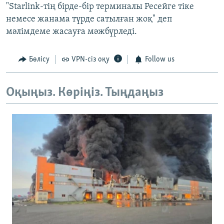
"Starlink-тің бірде-бір терминалы Ресейге тіке
немесе жанама түрде сатылған жоқ" деп
мәлімдеме жасауға мәжбүрледі.
Бөлісу
VPN-сіз оқу
Follow us
Оқыңыз. Көріңіз. Тыңдаңыз