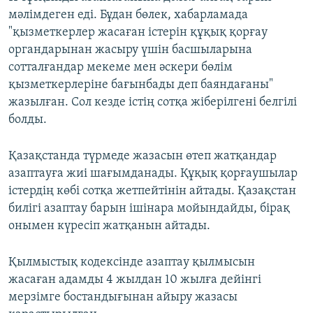
мәлімдеген еді. Бұдан бөлек, хабарламада
"қызметкерлер жасаған істерін құқық қорғау
органдарынан жасыру үшін басшыларына
сотталғандар мекеме мен әскери бөлім
қызметкерлеріне бағынбады деп баяндағаны"
жазылған. Сол кезде істің сотқа жіберілгені белгілі
болды.
Қазақстанда түрмеде жазасын өтеп жатқандар
азаптауға жиі шағымданады. Құқық қорғаушылар
істердің көбі сотқа жетпейтінін айтады. Қазақстан
билігі азаптау барын ішінара мойындайды, бірақ
онымен күресіп жатқанын айтады.
Қылмыстық кодексінде азаптау қылмысын
жасаған адамды 4 жылдан 10 жылға дейінгі
мерзімге бостандығынан айыру жазасы