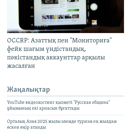
OCCRP: Азаттық пен "Мониториға"
фейк шағым үндістандық,
пәкістандық аккаунттар арқылы
жасалған
Жаңалықтар
YouTube видеохостинг қызметі "Русская община"
ұйымының екі арнасын бұғаттады
Орталық Азия 2025 жылы әлемде туризм ең жылдам
өскен өңір атанды