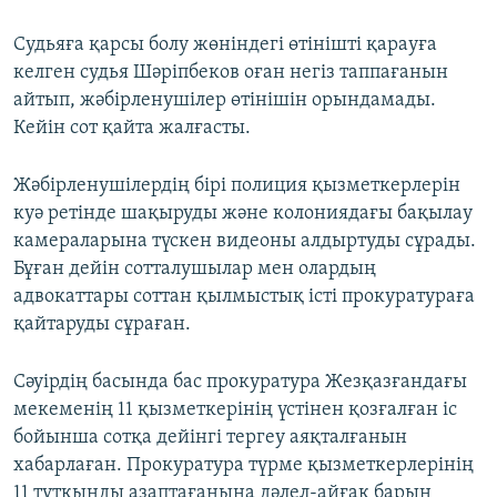
Судьяға қарсы болу жөніндегі өтінішті қарауға
келген судья Шәріпбеков оған негіз таппағанын
айтып, жәбірленушілер өтінішін орындамады.
Кейін сот қайта жалғасты.
Жәбірленушілердің бірі полиция қызметкерлерін
куә ретінде шақыруды және колониядағы бақылау
камераларына түскен видеоны алдыртуды сұрады.
Бұған дейін сотталушылар мен олардың
адвокаттары соттан қылмыстық істі прокуратураға
қайтаруды сұраған.
Сәуірдің басында бас прокуратура Жезқазғандағы
мекеменің 11 қызметкерінің үстінен қозғалған іс
бойынша сотқа дейінгі тергеу аяқталғанын
хабарлаған. Прокуратура түрме қызметкерлерінің
11 тұтқынды азаптағанына дәлел-айғақ барын