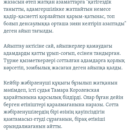
жазасын өтеп жатқан азаматтарға "қатігездік
танытты, адамгершілікке жатпайтын немесе
қадір-қасиетті қорлайтын қарым-қатынас, топ
болып денсаулыққа орташа зиян келтіріп азаптады"
деген айып тағылды.
Айыптау актісіне сай, айыпкерлер қамаудағы
адамдарды қатты ұрып-соғып, есінен тандырған.
Түрме қызметкерлері сотталған адамдарға қорлық
көрсетіп, зомбылық жасаған деген айыпқа қалды.
Кейбір жәбірленуші құқығы бұзылып жатқанын
мәлімдеп, істі судья Тамара Королевская
қарайтынына қарсылық білдірді. Олар бұған дейін
берген өтініштері қаралмағанына наразы. Сотта
жәбірленушілердің бірі өзінің қауіпсіздігін
қамтамасыз етуді сұрағанын, бірақ өтініші
орындалмағанын айтты.