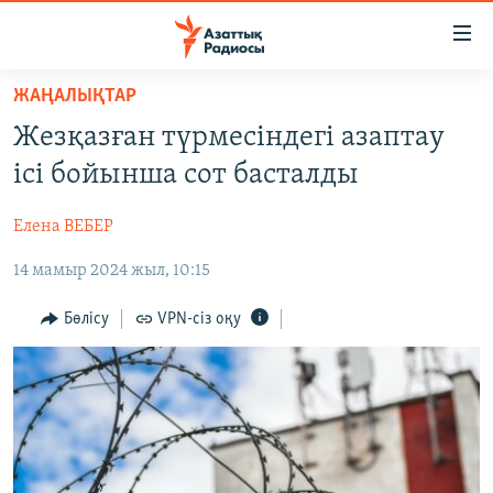
Accessibility
links
Skip
ЖАҢАЛЫҚТАР
to
ЖАҢАЛЫҚТАР
Жезқазған түрмесіндегі азаптау
main
САЯСАТ
content
ісі бойынша сот басталды
AZATTYQTV
Skip
to
Елена ВЕБЕР
ҚАҢТАР ОҚИҒАСЫ
main
14 мамыр 2024 жыл, 10:15
АДАМ ҚҰҚЫҚТАРЫ
Navigation
Skip
ӘЛЕУМЕТ
Бөлісу
VPN-сіз оқу
to
ӘЛЕМ
Search
АРНАЙЫ ЖОБАЛАР
Русский