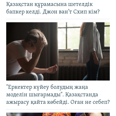
Қазақстан құрамасына шетелдік
бапкер келді. Джон ван’т Схип кім?
"Еркектер күйеу болудың жаңа
моделін шығармады". Қазақстанда
ажырасу қайта көбейді. Оған не себеп?