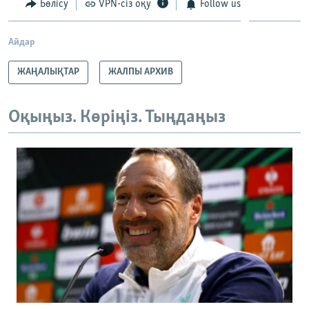
Бөлісу
VPN-сіз оқу
Follow us
Айдар
ЖАҢАЛЫҚТАР
ЖАЛПЫ АРХИВ
Оқыңыз. Көріңіз. Тыңдаңыз