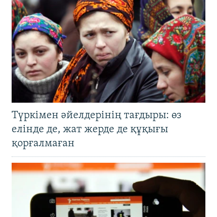
Түркімен әйелдерінің тағдыры: өз
елінде де, жат жерде де құқығы
қорғалмаған