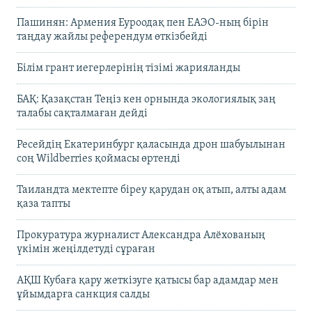
Пашинян: Армения Еуроодақ пен ЕАЭО-ның бірін
таңдау жайлы референдум өткізбейді
Білім грант иегерлерінің тізімі жарияланды
БАҚ: Қазақстан Теңіз кен орнында экологиялық заң
талабы сақталмаған дейді
Ресейдің Екатеринбург қаласында дрон шабуылынан
соң Wildberries қоймасы өртенді
Таиландта мектепте біреу қарудан оқ атып, алты адам
қаза тапты
Прокуратура журналист Александра Алёхованың
үкімін жеңілдетуді сұраған
АҚШ Кубаға қару жеткізуге қатысы бар адамдар мен
ұйымдарға санкция салды