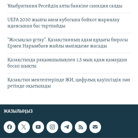
Ұлыбритания Ресейдің алты банкіне санкция салды
UEFA 2030 жылғы әлем кубогына бойкот жариялау
идеясынан бас тартпайды
"Жосықсыз ұстау". Қазақстанның адам құқығы бюросы
Ермек Нарымбаев жайлы мәлімдеме жасады
Қазақстанда рақымшылықпен 1,5 мың адам қамаудан
босап шықты
Қазақстан мектептерінде ЖИ, цифрлық қауіпсіздік пән
ретінде оқытылады
ЖАЗЫЛЫҢЫЗ