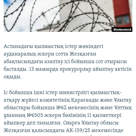
ЖАЗЫЛЫҢЫЗ
Басқа тілдерде
Астанадағы қылмыстық істер жөніндегі
ауданаралық әскери сотта Жезқазған
абақтысындағы азаптау ісі бойынша сот отырысы
басталды. 13 мамырда прокурорлар айыптау актісін
оқыды.
Іс бойынша ішкі істер министрлігі қылмыстық-
атқару жүйесі комитетінің Қарағанды және Ұлытау
облыстары бойынша №62 мекемесінің және Ұлттық
ұланның №6505 әскери бөлімінің 11 қызметкері
айыпкер деп танылған. Оларға Ұлытау облысы
Жезқазған қаласындағы АК-159/25 мекемесінде