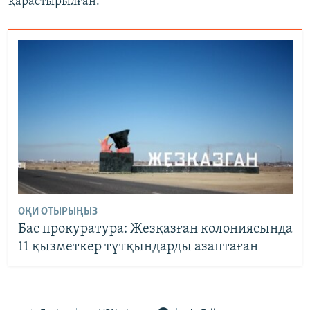
қарастырылған.
ОҚИ ОТЫРЫҢЫЗ
Бас прокуратура: Жезқазған колониясында
11 қызметкер тұтқындарды азаптаған