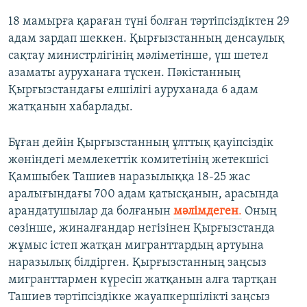
18 мамырға қараған түні болған тәртіпсіздіктен 29
адам зардап шеккен. Қырғызстанның денсаулық
сақтау министрлігінің мәліметінше, үш шетел
азаматы ауруханаға түскен. Пәкістанның
Қырғызстандағы елшілігі ауруханада 6 адам
жатқанын хабарлады.
Бұған дейін Қырғызстанның ұлттық қауіпсіздік
жөніндегі мемлекеттік комитетінің жетекшісі
Қамшыбек Ташиев наразылыққа 18-25 жас
аралығындағы 700 адам қатысқанын, арасында
арандатушылар да болғанын
мәлімдеген
.
Оның
сөзінше, жиналғандар негізінен Қырғызстанда
жұмыс істеп жатқан мигранттардың артуына
наразылық білдірген. Қырғызстанның заңсыз
мигранттармен күресіп жатқанын алға тартқан
Ташиев тәртіпсіздікке жауапкершілікті заңсыз