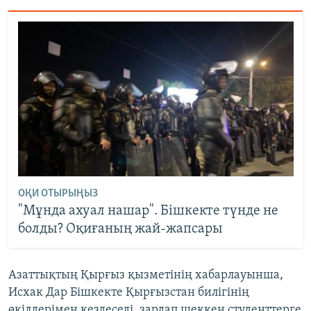
ОҚИ ОТЫРЫҢЫЗ
"Мұнда ахуал нашар". Бішкекте түнде не
болды? Оқиғаның жай-жапсары
Азаттықтың Қырғыз қызметінің хабарлауынша,
Исхак Дар Бішкекте Қырғызстан билігінің
өкілдерімен кездеседі, зардап шеккен студенттерге