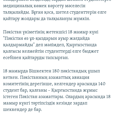
медициналық көмек көрсету мәселесін
талқылайды. Бұған қоса, шетел студенттерін елге
қайтару жолдары да талқылануы мүмкін.
Пәкістан үкіметінің жетекшісі 18 мамыр күні
"Пәкістан өз ұл-қыздарын ауыр жағдайда
қалдырмайды" деп мәлімдеп, Қырғызстанда
қалғысы келмейтін студенттерді елге бюджет
есебінен қайтаруды тапсырған.
18 мамырда Бішкектен 180 пәкістандық ұшып
кеткен. Пәкістанның азаматтық авиация
комитетінің дерегінше, келгендер арасында 140
студент бар, қалғаны – Қырғызстанда жұмыс
істеген Пәкістан азаматтары. Олардың арасында 18
мамыр күнгі тәртіпсіздік кезінде зардап
шеккендер де бар.