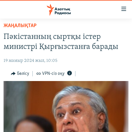
Accessibility
links
Skip
ЖАҢАЛЫҚТАР
to
ЖАҢАЛЫҚТАР
Пәкістанның сыртқы істер
main
САЯСАТ
content
министрі Қырғызстанға барады
AZATTYQTV
Skip
to
19 мамыр 2024 жыл, 10:05
ҚАҢТАР ОҚИҒАСЫ
main
АДАМ ҚҰҚЫҚТАРЫ
Бөлісу
VPN-сіз оқу
Navigation
Skip
ӘЛЕУМЕТ
to
ӘЛЕМ
Search
АРНАЙЫ ЖОБАЛАР
Русский