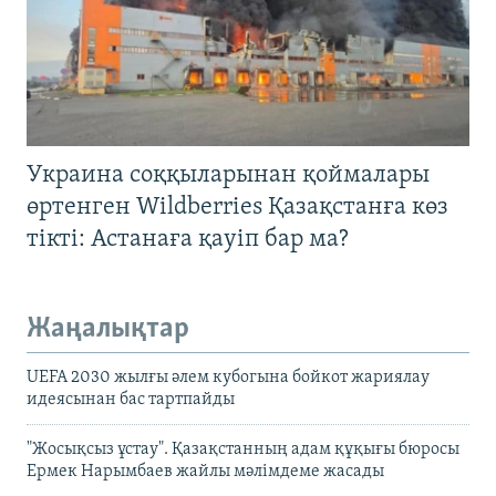
Украина соққыларынан қоймалары
өртенген Wildberries Қазақстанға көз
тікті: Астанаға қауіп бар ма?
Жаңалықтар
UEFA 2030 жылғы әлем кубогына бойкот жариялау
идеясынан бас тартпайды
"Жосықсыз ұстау". Қазақстанның адам құқығы бюросы
Ермек Нарымбаев жайлы мәлімдеме жасады