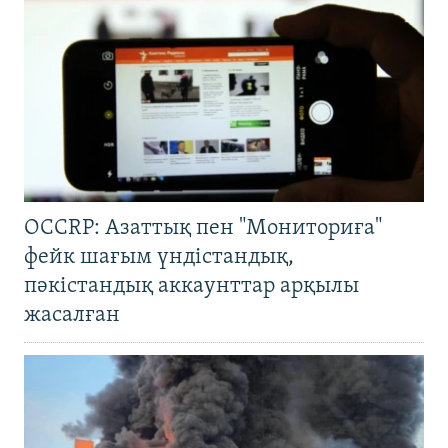
OCCRP: Азаттық пен "Мониториға"
фейк шағым үндістандық,
пәкістандық аккаунттар арқылы
жасалған