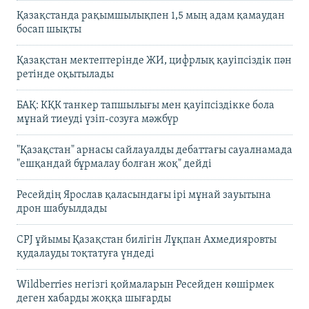
Қазақстанда рақымшылықпен 1,5 мың адам қамаудан
босап шықты
Қазақстан мектептерінде ЖИ, цифрлық қауіпсіздік пән
ретінде оқытылады
БАҚ: КҚК танкер тапшылығы мен қауіпсіздікке бола
мұнай тиеуді үзіп-созуға мәжбүр
"Қазақстан" арнасы сайлауалды дебаттағы сауалнамада
"ешқандай бұрмалау болған жоқ" дейді
Ресейдің Ярослав қаласындағы ірі мұнай зауытына
дрон шабуылдады
CPJ ұйымы Қазақстан билігін Лұқпан Ахмедияровты
қудалауды тоқтатуға үндеді
Wildberries негізгі қоймаларын Ресейден көшірмек
деген хабарды жоққа шығарды