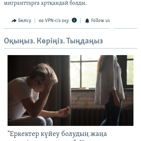
мигранттарға артқандай болды.
Бөлісу
VPN-сіз оқу
Follow us
Оқыңыз. Көріңіз. Тыңдаңыз
"Еркектер күйеу болудың жаңа