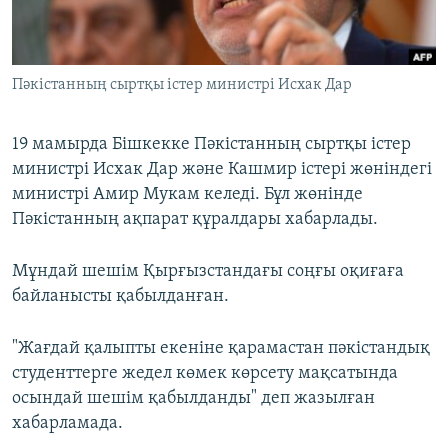
ЖАЗЫЛЫҢЫЗ
Пәкістанның сыртқы істер министрі Исхак Дар
Басқа тілдерде
19 мамырда Бішкекке Пәкістанның сыртқы істер
министрі Исхак Дар және Кашмир істері жөніндегі
министрі Амир Мукам келеді. Бұл жөнінде
Пәкістанның ақпарат құралдары хабарлады.
Мұндай шешім Қырғызстандағы соңғы оқиғаға
байланысты қабылданған.
"Жағдай қалыпты екеніне қарамастан пәкістандық
студенттерге жедел көмек көрсету мақсатында
осындай шешім қабылданды" деп жазылған
хабарламада.