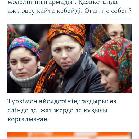
моделін шығармады". Қазақстанда
ажырасу қайта көбейді. Оған не себеп?
Түркімен әйелдерінің тағдыры: өз
елінде де, жат жерде де құқығы
қорғалмаған