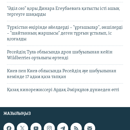
"Әділ сөз" қоры Динара Егеубаеваға қатысты істі ашық
тергеуге шақырды
Түркістан өңірінде әйелдерді – "ұрғашылар", әншілерді
– "шайтанның жаршысы" деген тұрғын ұсталып, іс
қозғалды
Ресейдің Тула облысында дрон шабуылынан кейін
Wildberries орталығы өртенді
Киев пен Киев облысында Ресейдің әуе шабуылынан
кемінде 17 адам қаза тапқан
Қазақ кинорежиссері Ардақ Әмірқұлов дүниеден өтті
ЖАЗЫЛЫҢЫЗ