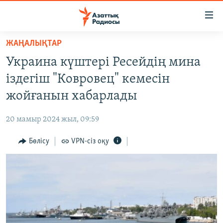
Accessibility
links
Skip
ЖАҢАЛЫҚТАР
to
ЖАҢАЛЫҚТАР
Украина күштері Ресейдің мина
main
САЯСАТ
content
іздегіш "Ковровец" кемесін
AZATTYQTV
Skip
жойғанын хабарлады
to
ҚАҢТАР ОҚИҒАСЫ
main
20 мамыр 2024 жыл, 09:59
АДАМ ҚҰҚЫҚТАРЫ
Navigation
Skip
Бөлісу
VPN-сіз оқу
ӘЛЕУМЕТ
to
ӘЛЕМ
Search
АРНАЙЫ ЖОБАЛАР
Русский