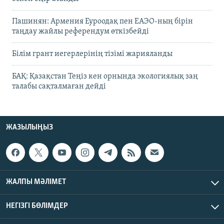
Пашинян: Армения Еуроодақ пен ЕАЭО-ның бірін
таңдау жайлы референдум өткізбейді
Білім грант иегерлерінің тізімі жарияланды
БАҚ: Қазақстан Теңіз кен орнында экологиялық заң
талабы сақталмаған дейді
ЖАЗЫЛЫҢЫЗ
ЖАЛПЫ МӘЛІМЕТ
НЕГІЗГІ БӨЛІМДЕР