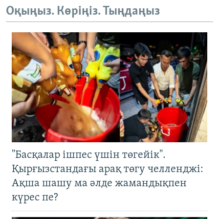
Оқыңыз. Көріңіз. Тыңдаңыз
"Басқалар ішпес үшін төгейік".
Қырғызстандағы арақ төгу челленджі:
Ақша шашу ма әлде жамандықпен
күрес пе?