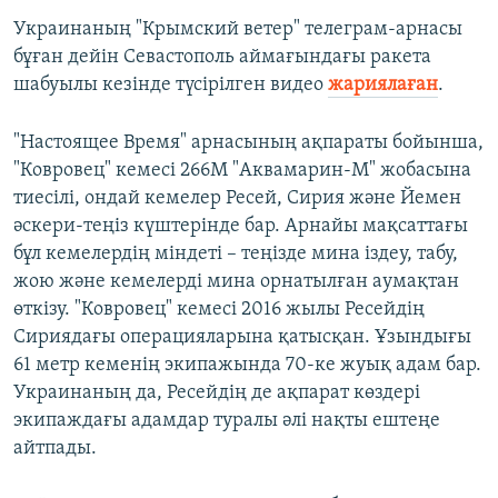
Украинаның "Крымский ветер" телеграм-арнасы
бұған дейін Севастополь аймағындағы ракета
шабуылы кезінде түсірілген видео
жариялаған
.
"Настоящее Время" арнасының ақпараты бойынша,
"Ковровец" кемесі 266М "Аквамарин-М" жобасына
тиесілі, ондай кемелер Ресей, Сирия және Йемен
әскери-теңіз күштерінде бар. Арнайы мақсаттағы
бұл кемелердің міндеті – теңізде мина іздеу, табу,
жою және кемелерді мина орнатылған аумақтан
өткізу. "Ковровец" кемесі 2016 жылы Ресейдің
Сириядағы операцияларына қатысқан. Ұзындығы
61 метр кеменің экипажында 70-ке жуық адам бар.
Украинаның да, Ресейдің де ақпарат көздері
экипаждағы адамдар туралы әлі нақты ештеңе
айтпады.