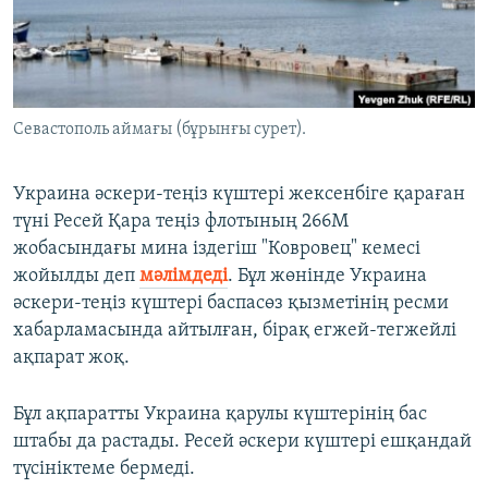
ЖАЗЫЛЫҢЫЗ
Басқа тілдерде
Севастополь аймағы (бұрынғы сурет).
Украина әскери-теңіз күштері жексенбіге қараған
түні Ресей Қара теңіз флотының 266М
жобасындағы мина іздегіш "Ковровец" кемесі
жойылды деп
мәлімдеді
. Бұл жөнінде Украина
әскери-теңіз күштері баспасөз қызметінің ресми
хабарламасында айтылған, бірақ егжей-тегжейлі
ақпарат жоқ.
Бұл ақпаратты Украина қарулы күштерінің бас
штабы да растады. Ресей әскери күштері ешқандай
түсініктеме бермеді.