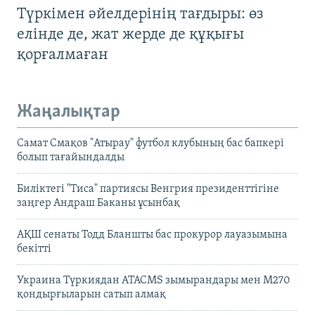
Түркімен әйелдерінің тағдыры: өз
елінде де, жат жерде де құқығы
қорғалмаған
Жаңалықтар
Самат Смақов "Атырау" футбол клубының бас бапкері
болып тағайындалды
Биліктегі "Тиса" партиясы Венгрия президенттігіне
заңгер Андраш Баканы ұсынбақ
АҚШ сенаты Тодд Бланшты бас прокурор лауазымына
бекітті
Украина Түркиядан ATACMS зымырандары мен M270
қондырғыларын сатып алмақ