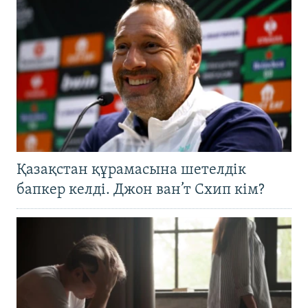
Қазақстан құрамасына шетелдік
бапкер келді. Джон ван’т Схип кім?