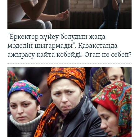
"Еркектер күйеу болудың жаңа
моделін шығармады". Қазақстанда
ажырасу қайта көбейді. Оған не себеп?