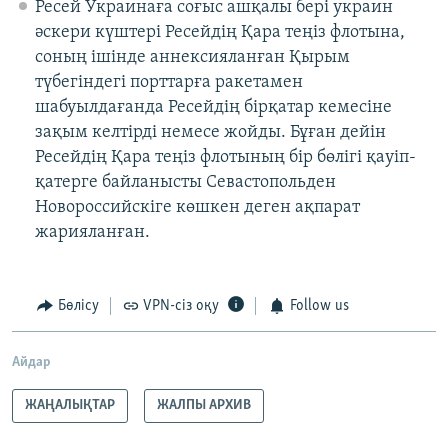
Ресей Украинаға соғыс ашқалы бері украин
әскери күштері Ресейдің Қара теңіз флотына,
соның ішінде аннексияланған Қырым
түбегіндегі порттарға ракетамен
шабуылдағанда Ресейдің бірқатар кемесіне
зақым келтірді немесе жойды. Бұған дейін
Ресейдің Қара теңіз флотының бір бөлігі қауіп-
қатерге байланысты Севастопольден
Новороссийскіге көшкен деген ақпарат
жарияланған.
Бөлісу
VPN-сіз оқу
Follow us
Айдар
ЖАҢАЛЫҚТАР
ЖАЛПЫ АРХИВ