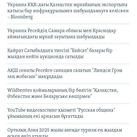
Украина КҚК-дағы Қазақстан мұнайының экспортына
қатысы бар инфрақұрылымға шабуылдамауға келіскен
– Bloomberg
Украина Ресейдің Самара облысы мен Краснодар
аймағындағы мұнай зауытына шабуылдады
Қайрат Сатыбалдыға тиесілі "Байсат" базары бір
жылдан кейін аукционда сатылды
АҚШ сенаты Ресейге санкция салатын "Линдси Грэм
заң жобасын" мақұлдады
Wildberries қоймаларының бір бөлігін "Қазақстан,
Өзбекстан және Беларуське көшірмек"
YouTube видеохостинг қызметі "Русская община"
ұйымының екі арнасын бұғаттады
Орталық Азия 2025 жылы әлемде туризм ең жылдам
өскен өңір атанды