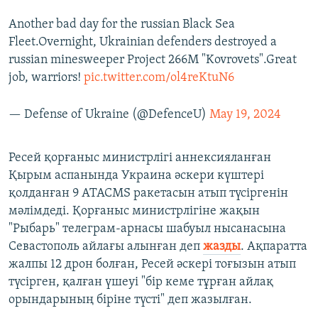
Another bad day for the russian Black Sea
Fleet.Overnight, Ukrainian defenders destroyed a
russian minesweeper Project 266M "Kovrovets".Great
job, warriors!
pic.twitter.com/ol4reKtuN6
— Defense of Ukraine (@DefenceU)
May 19, 2024
Ресей қорғаныс министрлігі аннексияланған
Қырым аспанында Украина әскери күштері
қолданған 9 ATACMS ракетасын атып түсіргенін
мәлімдеді. Қорғаныс министрлігіне жақын
"Рыбарь" телеграм-арнасы шабуыл нысанасына
Севастополь айлағы алынған деп
жазды
. Ақпаратта
жалпы 12 дрон болған, Ресей әскері тоғызын атып
түсірген, қалған үшеуі "бір кеме тұрған айлақ
орындарының біріне түсті" деп жазылған.