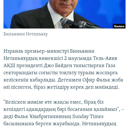
ЖАЗЫЛЫҢЫЗ
Басқа тілдерде
Биньямин Нетаньяху
Израиль премьер-министрі Биньямин
Нетаньяхудың көмекшісі 2 маусымда Тель-Авив
АҚШ президенті Джо Байден таныстырған Газа
секторындағы соғысты тоқтату туралы жоспарға
келіскенін хабарлады. Дегенмен Офир Фальк жоба
әлі піспеген, біраз жетілдіру керек деп мәлімдеді.
"Келіскен мәміле өте жақсы емес, бірақ біз
кепілдегі адамдардың бәрі босағанын қалаймыз", –
деді Фальк Ұлыбританияның Sunday Times
басылымына берген жауабында. Нетаньяхудың