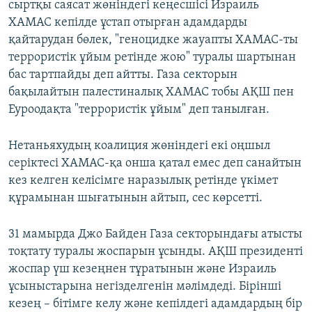
сыртқы саясат жөніндегі кеңесшісі Израиль
ХАМАС кепілде ұстап отырған адамдарды
қайтарудан бөлек, "геноцидке жауапты ХАМАС-ты
террористік ұйым ретінде жою" туралы шартынан
бас тартпайды деп айтты. Газа секторын
бақылайтын палестиналық ХАМАС тобы АҚШ пен
Еуроодақта "террористік ұйым" деп танылған.
Нетаньяхудың коалиция жөніндегі екі оңшыл
серіктесі ХАМАС-қа онша қатал емес деп санайтын
кез келген келісімге наразылық ретінде үкімет
құрамынан шығатынын айтып, сес көрсетті.
31 мамырда Джо Байден Газа секторындағы атысты
тоқтату туралы жоспарын ұсынды. АҚШ президенті
жоспар үш кезеңнен тұратынын және Израиль
ұсыныстарына негізделгенін мәлімдеді. Бірінші
кезең – бітімге келу және кепілдегі адамдардың бір