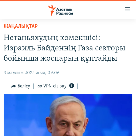
Accessibility
links
Skip
ЖАҢАЛЫҚТАР
to
ЖАҢАЛЫҚТАР
Нетаньяхудың көмекшісі:
main
САЯСАТ
content
Израиль Байденнің Газа секторы
AZATTYQTV
Skip
бойынша жоспарын құптайды
to
ҚАҢТАР ОҚИҒАСЫ
main
3 маусым 2024 жыл, 09:06
АДАМ ҚҰҚЫҚТАРЫ
Navigation
Skip
Бөлісу
VPN-сіз оқу
ӘЛЕУМЕТ
to
ӘЛЕМ
Search
АРНАЙЫ ЖОБАЛАР
Русский