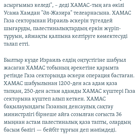
асырғымыз келеді", – деді ХАМАС-тың аға өкілі
Усама Хамдан "Әл-Жазира" телеарнасына. ХАМАС
Газа секторынан Израиль әскерін түгелдей
шығаруды, палестиналықтардың еркін жүріп-
тұруын, аймақты қалпына келтіруге көмектесуді
талап етті.
Былтыр күзде Израиль елдің оңтүстігіне шабуыл
жасаған ХАМАС тобының әрекетіне қарымта
ретінде Газа секторында әскери операция бастаған.
ХАМАС шабуылынан 1200-ден аса адам қаза
тапқан, 250-ден астам адамды ХАМАС күштері Газа
секторына күштеп алып кеткен. ХАМАС
бақылауындағы Газаның денсаулық сақтау
министрлігі бірнеше айға созылған соғыста 36
мыңнан астам палестиналық қаза тапты, олардың
басым бөлігі — бейбіт тұрғын деп мәлімдеді.