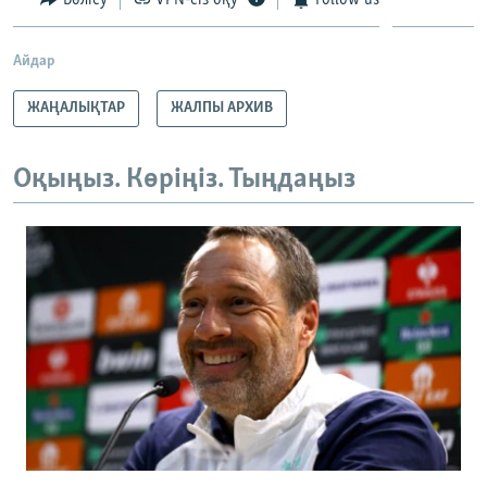
Бөлісу
VPN-сіз оқу
Follow us
Айдар
ЖАҢАЛЫҚТАР
ЖАЛПЫ АРХИВ
Оқыңыз. Көріңіз. Тыңдаңыз