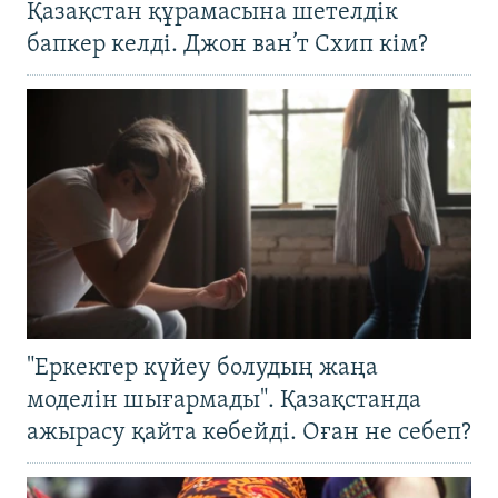
Қазақстан құрамасына шетелдік
бапкер келді. Джон ван’т Схип кім?
"Еркектер күйеу болудың жаңа
моделін шығармады". Қазақстанда
ажырасу қайта көбейді. Оған не себеп?