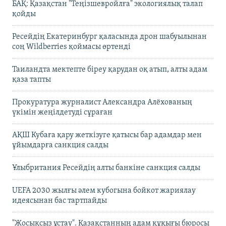
БАҚ: Қазақстан "Теңізшевройлға" экологиялық талап
қойды
Ресейдің Екатеринбург қаласында дрон шабуылынан
соң Wildberries қоймасы өртенді
Таиландта мектепте біреу қарудан оқ атып, алты адам
қаза тапты
Прокуратура журналист Александра Алёхованың
үкімін жеңілдетуді сұраған
АҚШ Кубаға қару жеткізуге қатысы бар адамдар мен
ұйымдарға санкция салды
Ұлыбритания Ресейдің алты банкіне санкция салды
UEFA 2030 жылғы әлем кубогына бойкот жариялау
идеясынан бас тартпайды
"Жосықсыз ұстау". Қазақстанның адам құқығы бюросы