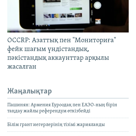
OCCRP: Азаттық пен "Мониториға"
фейк шағым үндістандық,
пәкістандық аккаунттар арқылы
жасалған
Жаңалықтар
Пашинян: Армения Еуроодақ пен ЕАЭО-ның бірін
таңдау жайлы референдум өткізбейді
Білім грант иегерлерінің тізімі жарияланды