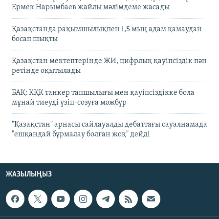
Ермек Нарымбаев жайлы мәлімдеме жасады
Қазақстанда рақымшылықпен 1,5 мың адам қамаудан
босап шықты
Қазақстан мектептерінде ЖИ, цифрлық қауіпсіздік пән
ретінде оқытылады
БАҚ: КҚК танкер тапшылығы мен қауіпсіздікке бола
мұнай тиеуді үзіп-созуға мәжбүр
"Қазақстан" арнасы сайлауалды дебаттағы сауалнамада
"ешқандай бұрмалау болған жоқ" дейді
ЖАЗЫЛЫҢЫЗ