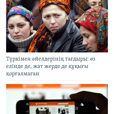
Түркімен әйелдерінің тағдыры: өз
елінде де, жат жерде де құқығы
қорғалмаған