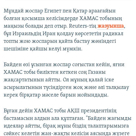
Мұндай жоспар Египет пен Қатар араағайын
болған қосымша келісімдерде ХАМАС тобының
маңызы болады деп отыр. Reuters-тің
жазуынша
,
бұл Израильдің Иран қолдау көрсететін радикал
топты жою жоспарын қайта бастау жөніндегі
шешіміне қайшы келуі мүмкін.
Байден өзі ұсынған жоспар соғыстан кейін, яғни
ХАМАС тобы биліктен кеткен соң Газаны
жақсартатынын айтты. Ол мұның қалай іске
асырылатынын түсіндірген жоқ және әлі талқылау
керек бірқатар мәселе барын мойындады.
Бұған дейін ХАМАС тобы АҚШ президентінің
бастамасын алдын ала құптаған. "Байден жағымды
идеялар айтты, бірақ мұны біздің талаптарымызға
сәйкес келетін жан-жақты келісім аясында жүзеге