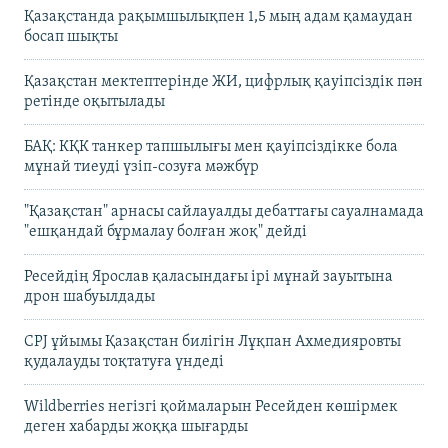
Қазақстанда рақымшылықпен 1,5 мың адам қамаудан
босап шықты
Қазақстан мектептерінде ЖИ, цифрлық қауіпсіздік пән
ретінде оқытылады
БАҚ: КҚК танкер тапшылығы мен қауіпсіздікке бола
мұнай тиеуді үзіп-созуға мәжбүр
"Қазақстан" арнасы сайлауалды дебаттағы сауалнамада
"ешқандай бұрмалау болған жоқ" дейді
Ресейдің Ярослав қаласындағы ірі мұнай зауытына
дрон шабуылдады
CPJ ұйымы Қазақстан билігін Лұқпан Ахмедияровты
қудалауды тоқтатуға үндеді
Wildberries негізгі қоймаларын Ресейден көшірмек
деген хабарды жоққа шығарды