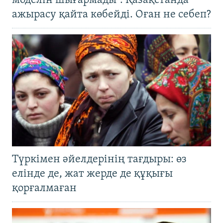
моделін шығармады". Қазақстанда
ажырасу қайта көбейді. Оған не себеп?
Түркімен әйелдерінің тағдыры: өз
елінде де, жат жерде де құқығы
қорғалмаған