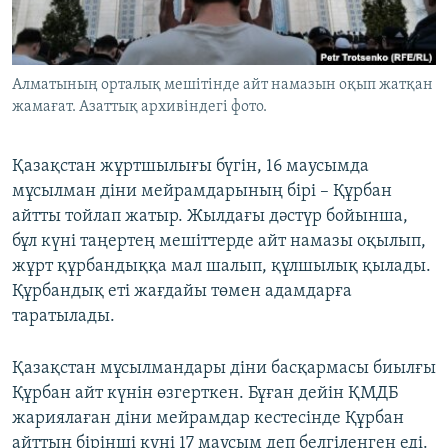
ЖАЗЫЛЫҢЫЗ
Алматының орталық мешітінде айт намазын оқып жатқан
жамағат. Азаттық архивіндегі фото.
Басқа тілдерде
Қазақстан жұртшылығы бүгін, 16 маусымда
мұсылман діни мейрамдарының бірі – Құрбан
айтты тойлап жатыр. Жылдағы дәстүр бойынша,
бұл күні таңертең мешіттерде айт намазы оқылып,
жұрт құрбандыққа мал шалып, құлшылық қылады.
Құрбандық еті жағдайы төмен адамдарға
таратылады.
Қазақстан мұсылмандары діни басқармасы биылғы
Құрбан айт күнін өзгерткен. Бұған дейін ҚМДБ
жариялаған діни мейрамдар кестесінде Құрбан
айттың бірінші күні 17 маусым деп белгіленген еді.