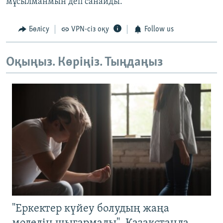
мұсылманмын деп санайды.
Бөлісу
VPN-сіз оқу
Follow us
Оқыңыз. Көріңіз. Тыңдаңыз
"Еркектер күйеу болудың жаңа