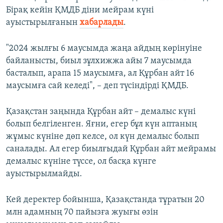
Бірақ кейін ҚМДБ діни мейрам күні
ауыстырылғанын
хабарлады
.
"2024 жылғы 6 маусымда жаңа айдың көрінуіне
байланысты, биыл зұлхижжа айы 7 маусымда
басталып, арапа 15 маусымға, ал Құрбан айт 16
маусымға сай келеді", – деп түсіндірді ҚМДБ.
Қазақстан заңында Құрбан айт – демалыс күні
болып белгіленген. Яғни, егер бұл күн аптаның
жұмыс күніне дөп келсе, ол күн демалыс болып
саналады. Ал егер биылғыдай Құрбан айт мейрамы
демалыс күніне түссе, ол басқа күнге
ауыстырылмайды.
Кей деректер бойынша, Қазақстанда тұратын 20
млн адамның 70 пайызға жуығы өзін