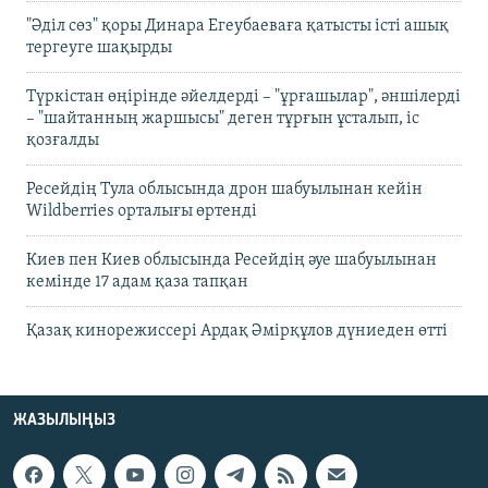
"Әділ сөз" қоры Динара Егеубаеваға қатысты істі ашық
тергеуге шақырды
Түркістан өңірінде әйелдерді – "ұрғашылар", әншілерді
– "шайтанның жаршысы" деген тұрғын ұсталып, іс
қозғалды
Ресейдің Тула облысында дрон шабуылынан кейін
Wildberries орталығы өртенді
Киев пен Киев облысында Ресейдің әуе шабуылынан
кемінде 17 адам қаза тапқан
Қазақ кинорежиссері Ардақ Әмірқұлов дүниеден өтті
ЖАЗЫЛЫҢЫЗ