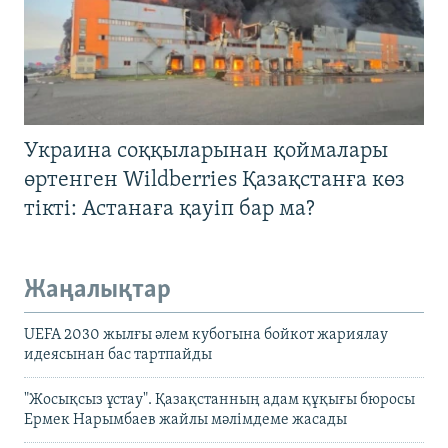
Украина соққыларынан қоймалары
өртенген Wildberries Қазақстанға көз
тікті: Астанаға қауіп бар ма?
Жаңалықтар
UEFA 2030 жылғы әлем кубогына бойкот жариялау
идеясынан бас тартпайды
"Жосықсыз ұстау". Қазақстанның адам құқығы бюросы
Ермек Нарымбаев жайлы мәлімдеме жасады