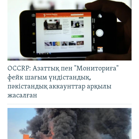
OCCRP: Азаттық пен "Мониториға"
фейк шағым үндістандық,
пәкістандық аккаунттар арқылы
жасалған