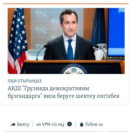
ОҚИ ОТЫРЫҢЫЗ
АҚШ "Грузияда демократияны
бұзғандарға" виза беруге шектеу енгізбек
Бөлісу
VPN-сіз оқу
Follow us