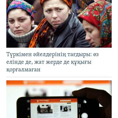
Түркімен әйелдерінің тағдыры: өз
елінде де, жат жерде де құқығы
қорғалмаған