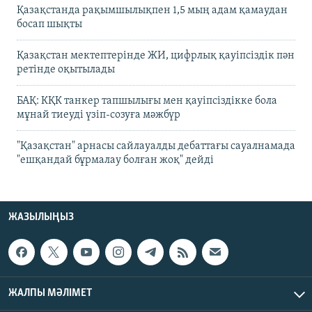
Қазақстанда рақымшылықпен 1,5 мың адам қамаудан
босап шықты
Қазақстан мектептерінде ЖИ, цифрлық қауіпсіздік пән
ретінде оқытылады
БАҚ: КҚК танкер тапшылығы мен қауіпсіздікке бола
мұнай тиеуді үзіп-созуға мәжбүр
"Қазақстан" арнасы сайлауалды дебаттағы сауалнамада
"ешқандай бұрмалау болған жоқ" дейді
ЖАЗЫЛЫҢЫЗ
ЖАЛПЫ МӘЛІМЕТ