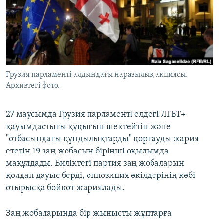
ЖАЗЫЛЫҢЫЗ
Басқа тілдерде
Грузия парламенті алдындағы наразылық акциясы.
Архивтегі фото.
27 маусымда Грузия парламенті елдегі ЛГБТ+
қауымдастығы құқығын шектейтін және
"отбасындағы құндылықтарды" қорғауды жария
ететін 19 заң жобасын бірінші оқылымда
мақұлдады. Биліктегі партия заң жобаларын
қолдап дауыс берді, оппозиция өкілдерінің көбі
отырысқа бойкот жариялады.
Заң жобаларында бір жынысты жұптарға