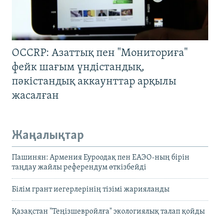
OCCRP: Азаттық пен "Мониториға"
фейк шағым үндістандық,
пәкістандық аккаунттар арқылы
жасалған
Жаңалықтар
Пашинян: Армения Еуроодақ пен ЕАЭО-ның бірін
таңдау жайлы референдум өткізбейді
Білім грант иегерлерінің тізімі жарияланды
Қазақстан "Теңізшевройлға" экологиялық талап қойды