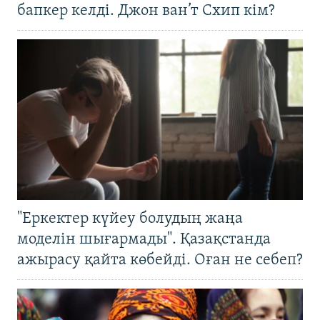
бапкер келді. Джон ван’т Схип кім?
"Еркектер күйеу болудың жаңа
моделін шығармады". Қазақстанда
ажырасу қайта көбейді. Оған не себеп?