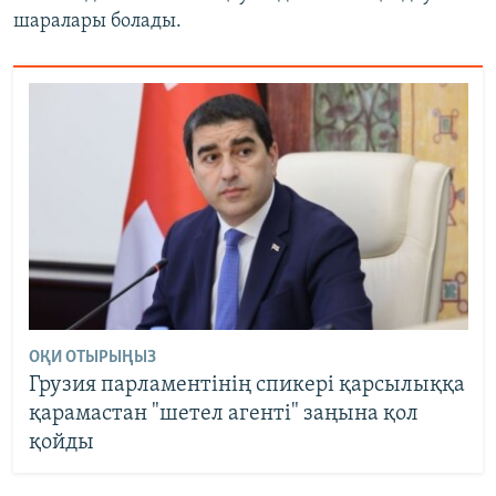
шаралары болады.
ОҚИ ОТЫРЫҢЫЗ
Грузия парламентінің спикері қарсылыққа
қарамастан "шетел агенті" заңына қол
қойды