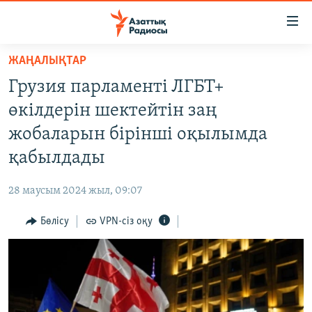
Accessibility
links
Skip
ЖАҢАЛЫҚТАР
to
ЖАҢАЛЫҚТАР
Грузия парламенті ЛГБТ+
main
САЯСАТ
content
өкілдерін шектейтін заң
AZATTYQTV
Skip
жобаларын бірінші оқылымда
to
ҚАҢТАР ОҚИҒАСЫ
қабылдады
main
АДАМ ҚҰҚЫҚТАРЫ
Navigation
28 маусым 2024 жыл, 09:07
Skip
ӘЛЕУМЕТ
to
Бөлісу
VPN-сіз оқу
ӘЛЕМ
Search
АРНАЙЫ ЖОБАЛАР
Русский