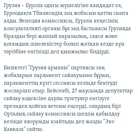
Грузия – Еуропа одағы мүшелігіне кандидат ел,
Еуроодақта Тбилисидің заң жобасын қатты сынға
алды. Венеция комиссиясы, Еуропа кеңесінің
консультативті органы бұл заң бастамасы Грузияда
біраздан бері жаппай наразылық, саяси және
қоғамдық шиеленістер болып жатқан кезде күн
тәртібіне енгізілді деп қынжылыс білдірді.
Биліктегі "Грузия арманы" партиясы заң
жобаларын парламент сайлауынан бұрын,
парламенттің күзгі сессиясы кезінде бекітуді
жоспарлап отыр. Бейсенбі, 27 маусымда депутаттар
сайлау кодексіне даулы түзетулер енгізуге
президен қойған ветоны еңсерді, олардың бірі
Орталық сайлау комиссиясы шешім қабылдау
кезінде кворумды азайтады деп жазды "Эхо
Кавказа" сайты.