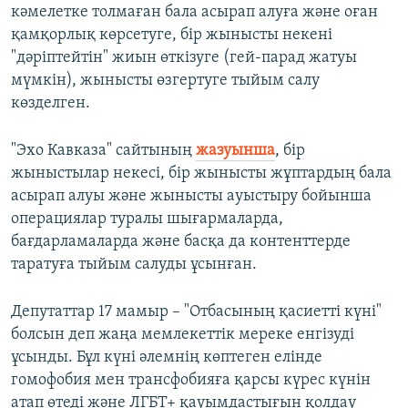
кәмелетке толмаған бала асырап алуға және оған
қамқорлық көрсетуге, бір жынысты некені
"дәріптейтін" жиын өткізуге (гей-парад жатуы
мүмкін), жынысты өзгертуге тыйым салу
көзделген.
"Эхо Кавказа" сайтының
жазуынша
, бір
жыныстылар некесі, бір жынысты жұптардың бала
асырап алуы және жынысты ауыстыру бойынша
операциялар туралы шығармаларда,
бағдарламаларда және басқа да контенттерде
таратуға тыйым салуды ұсынған.
Депутаттар 17 мамыр – "Отбасының қасиетті күні"
болсын деп жаңа мемлекеттік мереке енгізуді
ұсынды. Бұл күні әлемнің көптеген елінде
гомофобия мен трансфобияға қарсы күрес күнін
атап өтеді және ЛГБТ+ қауымдастығын қолдау