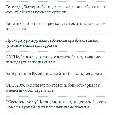
Ресейдің Екатеринбург қаласында дрон шабуылынан
соң Wildberries қоймасы өртенді
Таиландта мектепте біреу қарудан оқ атып, алты адам
қаза тапты
Прокуратура журналист Александра Алёхованың
үкімін жеңілдетуді сұраған
АҚШ Кубаға қару жеткізуге қатысы бар адамдар мен
ұйымдарға санкция салды
Ұлыбритания Ресейдің алты банкіне санкция салды
UEFA 2030 жылғы әлем кубогына бойкот жариялау
идеясынан бас тартпайды
"Жосықсыз ұстау". Қазақстанның адам құқығы бюросы
Ермек Нарымбаев жайлы мәлімдеме жасады