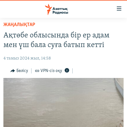
Accessibility
links
Skip
ЖАҢАЛЫҚТАР
to
ЖАҢАЛЫҚТАР
Ақтөбе облысында бір ер адам
main
САЯСАТ
content
мен үш бала суға батып кетті
AZATTYQTV
Skip
to
4 тамыз 2024 жыл, 14:58
ҚАҢТАР ОҚИҒАСЫ
main
АДАМ ҚҰҚЫҚТАРЫ
Бөлісу
VPN-сіз оқу
Navigation
Skip
ӘЛЕУМЕТ
to
ӘЛЕМ
Search
АРНАЙЫ ЖОБАЛАР
Русский