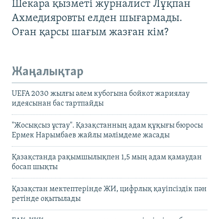
Шекара қызметі журналист Лұқпан
Ахмедияровты елден шығармады.
Оған қарсы шағым жазған кім?
Жаңалықтар
UEFA 2030 жылғы әлем кубогына бойкот жариялау
идеясынан бас тартпайды
"Жосықсыз ұстау". Қазақстанның адам құқығы бюросы
Ермек Нарымбаев жайлы мәлімдеме жасады
Қазақстанда рақымшылықпен 1,5 мың адам қамаудан
босап шықты
Қазақстан мектептерінде ЖИ, цифрлық қауіпсіздік пән
ретінде оқытылады