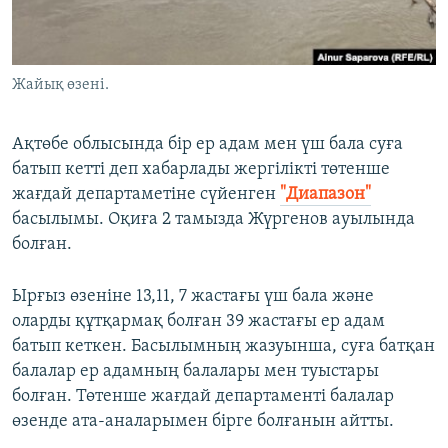
ЖАЗЫЛЫҢЫЗ
Жайық өзені.
Басқа тілдерде
Ақтөбе облысында бір ер адам мен үш бала суға
батып кетті деп хабарлады жергілікті төтенше
жағдай департаметіне сүйенген
"Диапазон"
басылымы. Оқиға 2 тамызда Жүргенов ауылында
болған.
Ырғыз өзеніне 13,11, 7 жастағы үш бала және
оларды құтқармақ болған 39 жастағы ер адам
батып кеткен. Басылымның жазуынша, суға батқан
балалар ер адамның балалары мен туыстары
болған. Төтенше жағдай департаменті балалар
өзенде ата-аналарымен бірге болғанын айтты.