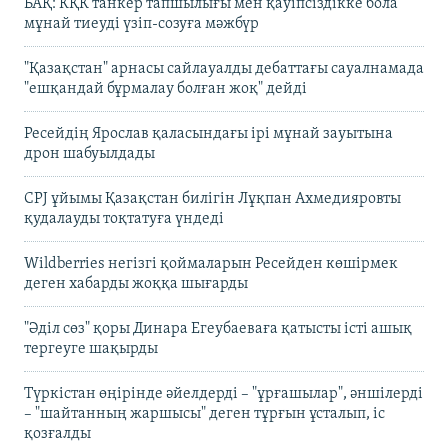
БАҚ: КҚК танкер тапшылығы мен қауіпсіздікке бола
мұнай тиеуді үзіп-созуға мәжбүр
"Қазақстан" арнасы сайлауалды дебаттағы сауалнамада
"ешқандай бұрмалау болған жоқ" дейді
Ресейдің Ярослав қаласындағы ірі мұнай зауытына
дрон шабуылдады
CPJ ұйымы Қазақстан билігін Лұқпан Ахмедияровты
қудалауды тоқтатуға үндеді
Wildberries негізгі қоймаларын Ресейден көшірмек
деген хабарды жоққа шығарды
"Әділ сөз" қоры Динара Егеубаеваға қатысты істі ашық
тергеуге шақырды
Түркістан өңірінде әйелдерді – "ұрғашылар", әншілерді
– "шайтанның жаршысы" деген тұрғын ұсталып, іс
қозғалды