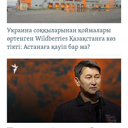
Украина соққыларынан қоймалары
өртенген Wildberries Қазақстанға көз
тікті: Астанаға қауіп бар ма?