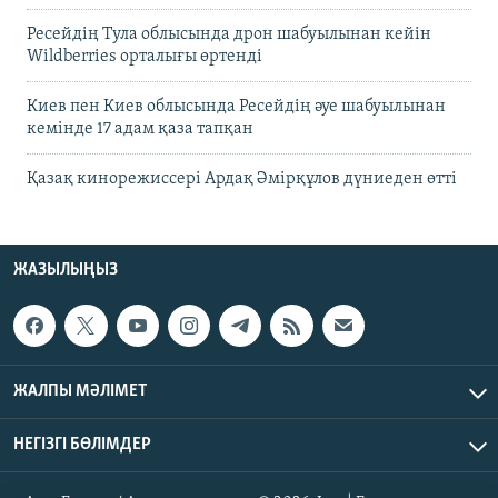
Ресейдің Тула облысында дрон шабуылынан кейін
Wildberries орталығы өртенді
Киев пен Киев облысында Ресейдің әуе шабуылынан
кемінде 17 адам қаза тапқан
Қазақ кинорежиссері Ардақ Әмірқұлов дүниеден өтті
ЖАЗЫЛЫҢЫЗ
ЖАЛПЫ МӘЛІМЕТ
НЕГІЗГІ БӨЛІМДЕР