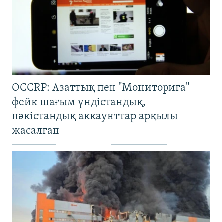
OCCRP: Азаттық пен "Мониториға"
фейк шағым үндістандық,
пәкістандық аккаунттар арқылы
жасалған