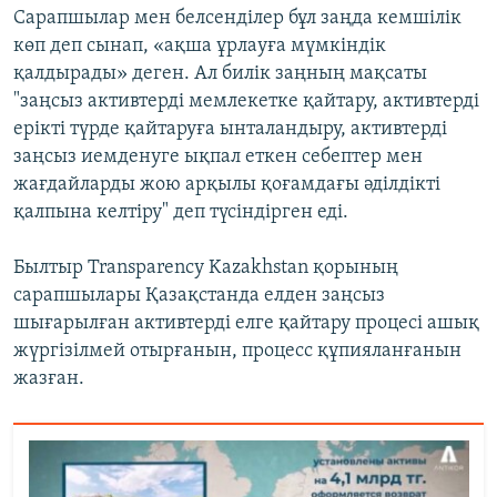
Сарапшылар мен белсенділер бұл заңда кемшілік
көп деп сынап, «ақша ұрлауға мүмкіндік
қалдырады» деген. Ал билік заңның мақсаты
"заңсыз активтерді мемлекетке қайтару, активтерді
ерікті түрде қайтаруға ынталандыру, активтерді
заңсыз иемденуге ықпал еткен себептер мен
жағдайларды жою арқылы қоғамдағы әділдікті
қалпына келтіру" деп түсіндірген еді.
Былтыр Transparency Kazakhstan қорының
сарапшылары Қазақстанда елден заңсыз
шығарылған активтерді елге қайтару процесі ашық
жүргізілмей отырғанын, процесс құпияланғанын
жазған.