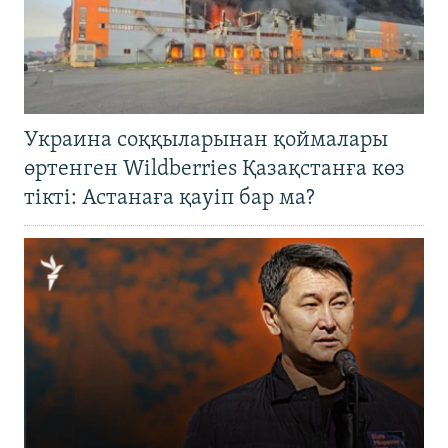
Украина соққыларынан қоймалары
өртенген Wildberries Қазақстанға көз
тікті: Астанаға қауіп бар ма?