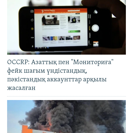
OCCRP: Азаттық пен "Мониториға"
фейк шағым үндістандық,
пәкістандық аккаунттар арқылы
жасалған