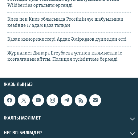
Wildberries орталығы өртенді
Киев пен Киев облысында Ресейдің әуе шабуылынан
кемінде 17 адам қаза тапқан
Қазақ кинорежиссері Ардақ Әмірқұлов дүниеден өтті
Журналист Динара Егеубаева үстінен қылмыстық іс
қозғалғанын айтты. Полиция түсініктеме бермеді
ЖАЗЫЛЫҢЫЗ
ЖАЛПЫ МӘЛІМЕТ
НЕГІЗГІ БӨЛІМДЕР