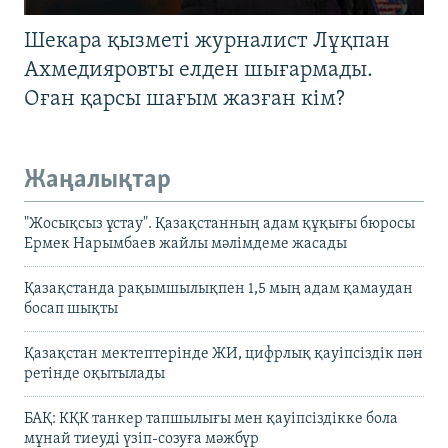
Шекара қызметі журналист Лұқпан
Ахмедияровты елден шығармады.
Оған қарсы шағым жазған кім?
Жаңалықтар
"Жосықсыз ұстау". Қазақстанның адам құқығы бюросы
Ермек Нарымбаев жайлы мәлімдеме жасады
Қазақстанда рақымшылықпен 1,5 мың адам қамаудан
босап шықты
Қазақстан мектептерінде ЖИ, цифрлық қауіпсіздік пән
ретінде оқытылады
БАҚ: КҚК танкер тапшылығы мен қауіпсіздікке бола
мұнай тиеуді үзіп-созуға мәжбүр