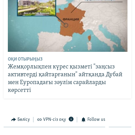
ОҚИ ОТЫРЫҢЫЗ
Жемқорлықпен күрес қызметі "заңсыз
активтерді қайтарғанын" айтқанда Дубай
мен Еуропадағы зәулім сарайларды
көрсетті
Бөлісу
VPN-сіз оқу
Follow us