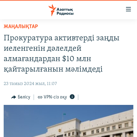
Accessibility
links
Skip
ЖАҢАЛЫҚТАР
to
ЖАҢАЛЫҚТАР
Прокуратура активтерді заңды
main
САЯСАТ
content
иеленгенін дәлелдей
AZATTYQTV
Skip
алмағандардан $10 млн
to
ҚАҢТАР ОҚИҒАСЫ
қайтарылғанын мәлімдеді
main
АДАМ ҚҰҚЫҚТАРЫ
Navigation
23 тамыз 2024 жыл, 11:07
Skip
ӘЛЕУМЕТ
to
Бөлісу
VPN-сіз оқу
ӘЛЕМ
Search
АРНАЙЫ ЖОБАЛАР
Русский