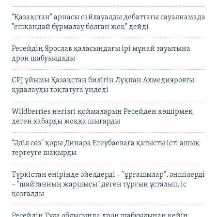
"Қазақстан" арнасы сайлауалды дебаттағы сауалнамада
"ешқандай бұрмалау болған жоқ" дейді
Ресейдің Ярослав қаласындағы ірі мұнай зауытына
дрон шабуылдады
CPJ ұйымы Қазақстан билігін Лұқпан Ахмедияровты
қудалауды тоқтатуға үндеді
Wildberries негізгі қоймаларын Ресейден көшірмек
деген хабарды жоққа шығарды
"Әділ сөз" қоры Динара Егеубаеваға қатысты істі ашық
тергеуге шақырды
Түркістан өңірінде әйелдерді – "ұрғашылар", әншілерді
– "шайтанның жаршысы" деген тұрғын ұсталып, іс
қозғалды
Ресейдің Тула облысында дрон шабуылынан кейін