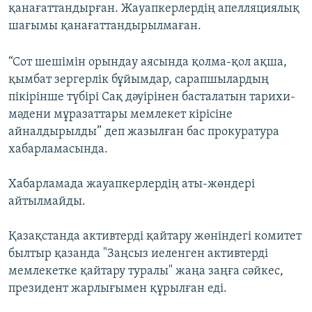
қанағаттандырған. Жауапкерлердің апелляциялық
шағымы қанағаттандырылмаған.
“Cот шешімін орындау аясында қолма-қол ақша,
қымбат зергерлік бұйымдар, сарапшылардың
пікірінше түбірі Сақ дәуірінен басталатын тарихи-
мәдени мұразаттары мемлекет кірісіне
айналдырылды” деп жазылған бас прокуратура
хабарламасында.
Хабарламада жауапкерлердің аты-жөндері
айтылмайды.
Қазақстанда активтерді қайтару жөніндегі комитет
былтыр қазанда "Заңсыз иеленген активтерді
мемлекетке қайтару туралы" жаңа заңға сәйкес,
президент жарлығымен құрылған еді.