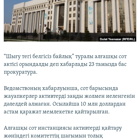
ЖАЗЫЛЫҢЫЗ
Басқа тілдерде
“Шығу тегі белгісіз байлық” туралы алғашқы сот
актісі орындалды деп хабарлады 23 тамызда бас
прокуратура.
Ведомствоның хабарлуынша, сот барысында
жауапкерлер активтерді заңды жолмен иеленгенін
дәлелдей алмаған. Осылайша 10 млн доллардан
астам қаражат мемлекетке қайтарылған.
Алғашқы сот инстанциясы активтерді қайтару
жөніндегі комитеттің шағымын толық