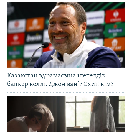
Қазақстан құрамасына шетелдік
бапкер келді. Джон ван’т Схип кім?