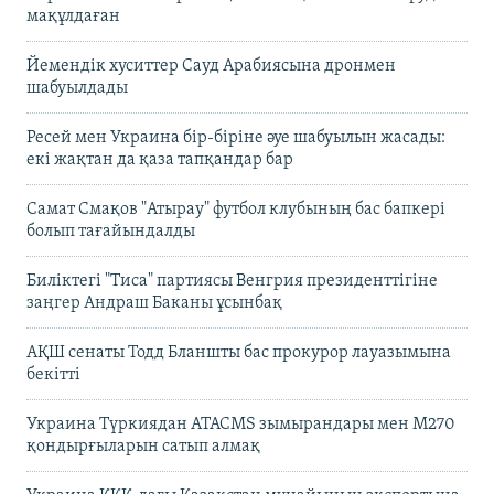
мақұлдаған
Йемендік хуситтер Сауд Арабиясына дронмен
шабуылдады
Ресей мен Украина бір-біріне әуе шабуылын жасады:
екі жақтан да қаза тапқандар бар
Самат Смақов "Атырау" футбол клубының бас бапкері
болып тағайындалды
Биліктегі "Тиса" партиясы Венгрия президенттігіне
заңгер Андраш Баканы ұсынбақ
АҚШ сенаты Тодд Бланшты бас прокурор лауазымына
бекітті
Украина Түркиядан ATACMS зымырандары мен M270
қондырғыларын сатып алмақ