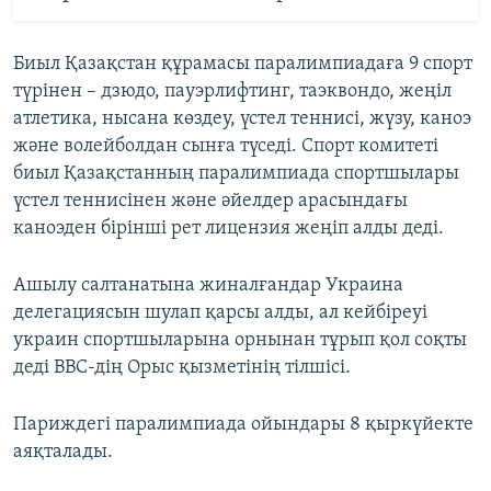
Биыл Қазақстан құрамасы паралимпиадаға 9 спорт
түрінен – дзюдо, пауэрлифтинг, таэквондо, жеңіл
атлетика, нысана көздеу, үстел теннисі, жүзу, каноэ
және волейболдан сынға түседі. Спорт комитеті
биыл Қазақстанның паралимпиада спортшылары
үстел теннисінен және әйелдер арасындағы
каноэден бірінші рет лицензия жеңіп алды деді.
Ашылу салтанатына жиналғандар Украина
делегациясын шулап қарсы алды, ал кейбіреуі
украин спортшыларына орнынан тұрып қол соқты
деді ВВС-дің Орыс қызметінің тілшісі.
Париждегі паралимпиада ойындары 8 қыркүйекте
аяқталады.