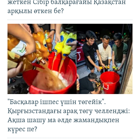
жеткен Сібір балқарағайы Қазақстан
арқылы өткен бе?
"Басқалар ішпес үшін төгейік".
Қырғызстандағы арақ төгу челленджі:
Ақша шашу ма әлде жамандықпен
күрес пе?