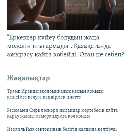
"Еркектер күйеу болудың жаңа
моделін шығармады". Қазақстанда
ажырасу қайта көбейді. Оған не себеп?
Жаңалықтар
Трамп Иранды экономикалық қысым арқылы
келісімге келуге көндірмек ниетте
Ресей мен Сирия әскери нысандар мәртебесін қайта
қарау жайлы меморандумға қол қойды
Израиль Газа секторының бөлігін қалпына келтіруді