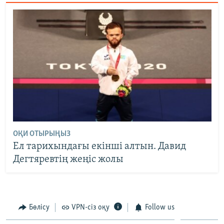
ОҚИ ОТЫРЫҢЫЗ
Ел тарихындағы екінші алтын. Давид
Дегтяревтің жеңіс жолы
Бөлісу
VPN-сіз оқу
Follow us