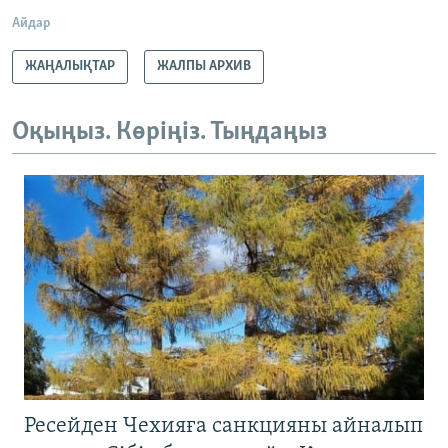
Айдар
ЖАҢАЛЫҚТАР
ЖАЛПЫ АРХИВ
Оқыңыз. Көріңіз. Тыңдаңыз
Ресейден Чехияға санкцияны айналып