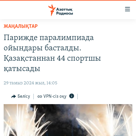
Accessibility
links
Skip
ЖАҢАЛЫҚТАР
to
ЖАҢАЛЫҚТАР
Парижде паралимпиада
main
САЯСАТ
content
ойындары басталды.
AZATTYQTV
Skip
Қазақстаннан 44 спортшы
to
ҚАҢТАР ОҚИҒАСЫ
қатысады
main
АДАМ ҚҰҚЫҚТАРЫ
Navigation
29 тамыз 2024 жыл, 14:05
Skip
ӘЛЕУМЕТ
to
Бөлісу
VPN-сіз оқу
ӘЛЕМ
Search
АРНАЙЫ ЖОБАЛАР
Русский