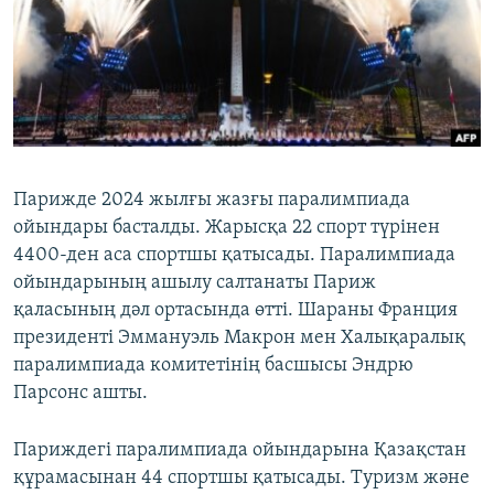
ЖАЗЫЛЫҢЫЗ
Басқа тілдерде
Парижде 2024 жылғы жазғы паралимпиада
ойындары басталды. Жарысқа 22 спорт түрінен
4400-ден аса спортшы қатысады. Паралимпиада
ойындарының ашылу салтанаты Париж
қаласының дәл ортасында өтті. Шараны Франция
президенті Эммануэль Макрон мен Халықаралық
паралимпиада комитетінің басшысы Эндрю
Парсонс ашты.
Париждегі паралимпиада ойындарына Қазақстан
құрамасынан 44 спортшы қатысады. Туризм және