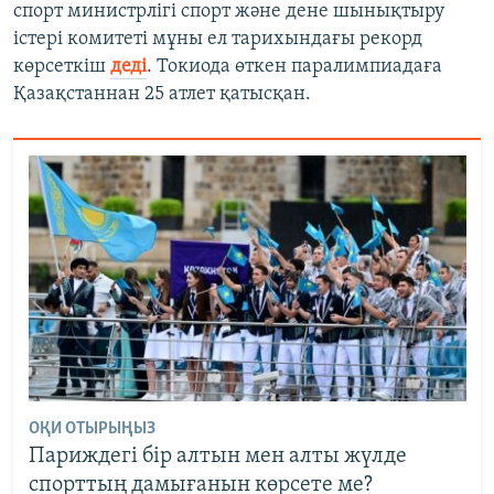
спорт министрлігі спорт және дене шынықтыру
істері комитеті мұны ел тарихындағы рекорд
көрсеткіш
деді
. Токиода өткен паралимпиадаға
Қазақстаннан 25 атлет қатысқан.
ОҚИ ОТЫРЫҢЫЗ
Париждегі бір алтын мен алты жүлде
спорттың дамығанын көрсете ме?