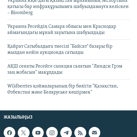
Украина КҚК-дағы Қазақстан мұнайының экспортына
қатысы бар инфрақұрылымға шабуылдамауға келіскен
– Bloomberg
Украина Ресейдің Самара облысы мен Краснодар
аймағындағы мұнай зауытына шабуылдады
Қайрат Сатыбалдыға тиесілі "Байсат" базары бір
жылдан кейін аукционда сатылды
АҚШ сенаты Ресейге санкция салатын "Линдси Грэм
заң жобасын" мақұлдады
Wildberries қоймаларының бір бөлігін "Қазақстан,
Өзбекстан және Беларуське көшірмек"
ЖАЗЫЛЫҢЫЗ