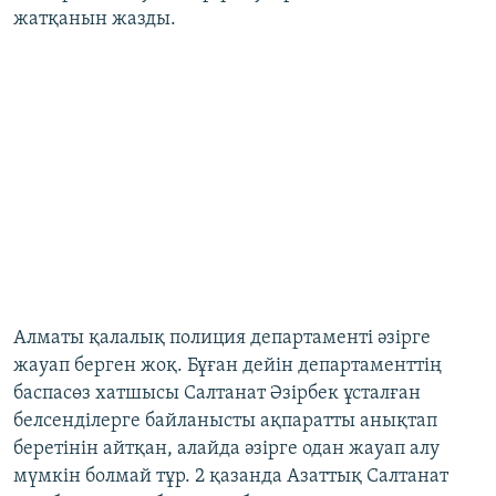
жатқанын жазды.
Алматы қалалық полиция департаменті әзірге
жауап берген жоқ. Бұған дейін департаменттің
баспасөз хатшысы Салтанат Әзірбек ұсталған
белсенділерге байланысты ақпаратты анықтап
беретінін айтқан, алайда әзірге одан жауап алу
мүмкін болмай тұр. 2 қазанда Азаттық Салтанат