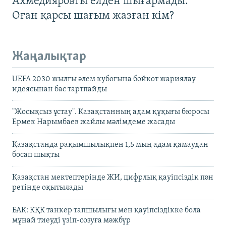
Ахмедияровты елден шығармады.
Оған қарсы шағым жазған кім?
Жаңалықтар
UEFA 2030 жылғы әлем кубогына бойкот жариялау
идеясынан бас тартпайды
"Жосықсыз ұстау". Қазақстанның адам құқығы бюросы
Ермек Нарымбаев жайлы мәлімдеме жасады
Қазақстанда рақымшылықпен 1,5 мың адам қамаудан
босап шықты
Қазақстан мектептерінде ЖИ, цифрлық қауіпсіздік пән
ретінде оқытылады
БАҚ: КҚК танкер тапшылығы мен қауіпсіздікке бола
мұнай тиеуді үзіп-созуға мәжбүр