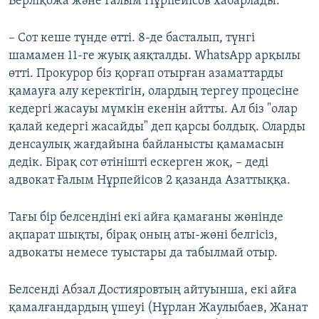
Берліқожа және Ғалым Нұрпейісов хабарлады.
– Сот кеше түнде өтті. 8-де басталып, түнгі
шамамен 11-ге жуық аяқталды. WhatsApp арқылы
өтті. Прокурор біз қорғап отырған азаматтарды
қамауға алу керектігін, олардың тергеу процесіне
кедергі жасауы мүмкін екенін айтты. Ал біз "олар
қалай кедергі жасайды" деп қарсы болдық. Оларды
денсаулық жағдайына байланысты қамамасын
дедік. Бірақ сот өтінішті ескерген жоқ, – деді
адвокат Ғалым Нұрпейісов 2 қазанда Азаттыққа.
Тағы бір белсендіні екі айға қамағаны жөнінде
ақпарат шықты, бірақ оның аты-жөні белгісіз,
адвокаты немесе туыстары да табылмай отыр.
Белсенді Абзал Достияровтың айтуынша, екі айға
қамалғандардың үшеуі (Нұрлан Жаулыбаев, Жанат