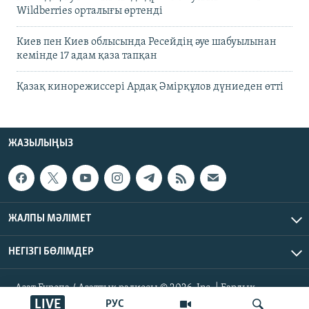
Wildberries орталығы өртенді
Киев пен Киев облысында Ресейдің әуе шабуылынан
кемінде 17 адам қаза тапқан
Қазақ кинорежиссері Ардақ Әмірқұлов дүниеден өтті
ЖАЗЫЛЫҢЫЗ
ЖАЛПЫ МӘЛІМЕТ
НЕГІЗГІ БӨЛІМДЕР
Азат Еуропа / Азаттық радиосы © 2026, Inc. | Барлық
құқықтары қорғалған
LIVE
РУС