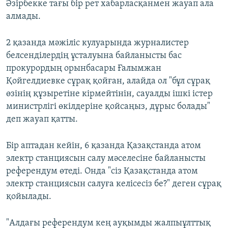
Әзірбекке тағы бір рет хабарласқанмен жауап ала
алмады.
2 қазанда мәжіліс кулуарында журналистер
белсенділердің ұсталуына байланысты бас
прокурордың орынбасары Ғалымжан
Қойгелдиевке сұрақ қойған, алайда ол "бұл сұрақ
өзінің құзыретіне кірмейтінін, сауалды ішкі істер
министрлігі өкілдеріне қойсаңыз, дұрыс болады"
деп жауап қатты.
Бір аптадан кейін, 6 қазанда Қазақстанда атом
электр станциясын салу мәселесіне байланысты
референдум өтеді. Онда "сіз Қазақстанда атом
электр станциясын салуға келісесіз бе?" деген сұрақ
қойылады.
"Алдағы референдум кең ауқымды жалпыұлттық