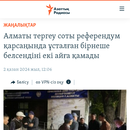
Accessibility
links
Skip
ЖАҢАЛЫҚТАР
to
ЖАҢАЛЫҚТАР
Алматы тергеу соты референдум
main
САЯСАТ
content
қарсаңында ұсталған бірнеше
AZATTYQTV
Skip
белсендіні екі айға қамады
to
ҚАҢТАР ОҚИҒАСЫ
main
2 қазан 2024 жыл, 12:06
АДАМ ҚҰҚЫҚТАРЫ
Navigation
Skip
Бөлісу
VPN-сіз оқу
ӘЛЕУМЕТ
to
ӘЛЕМ
Search
АРНАЙЫ ЖОБАЛАР
Русский