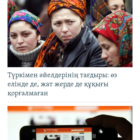
Түркімен әйелдерінің тағдыры: өз
елінде де, жат жерде де құқығы
қорғалмаған