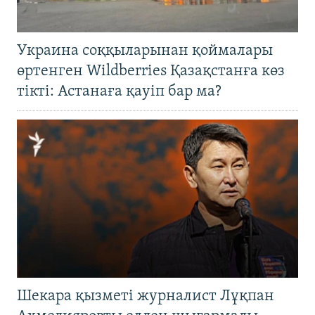
Украина соққыларынан қоймалары
өртенген Wildberries Қазақстанға көз
тікті: Астанаға қауіп бар ма?
Шекара қызметі журналист Лұқпан