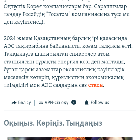
Оңтүстік Корея компаниялар‎ы бар. Сарапшылар
таңдау Ресейдің "Росатом" компаниясына түсе ме
деп қауіптенеді.
2024 жылы Қазақстанның барлық ірі қаласында
АЭС тақырыбына байланысты қоғам талқысы өтті.
Талқылауға шақырылған спикерлер атом
станциясын тұрақты энергия көзі деп мақтады,
бұған қарсы азаматтар экологиялық қауіпсіздік
мәселесін көтеріп, құрылыстың экономикалық
тиімділігі мен АЭС салдарын сөз
еткен
.
Бөлісу
VPN-сіз оқу
Follow us
Оқыңыз. Көріңіз. Тыңдаңыз