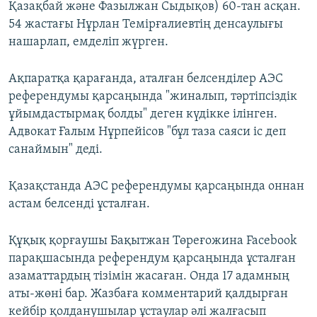
Қазақбай және Фазылжан Сыдықов) 60-тан асқан.
54 жастағы Нұрлан Темірғалиевтің денсаулығы
нашарлап, емделіп жүрген.
Ақпаратқа қарағанда, аталған белсенділер АЭС
референдумы қарсаңында "жиналып, тәртіпсіздік
ұйымдастырмақ болды" деген күдікке ілінген.
Адвокат Ғалым Нұрпейісов "бұл таза саяси іс деп
санаймын" деді.
Қазақстанда АЭС референдумы қарсаңында оннан
астам белсенді ұсталған.
Құқық қорғаушы Бақытжан Төреғожина Facebook
парақшасында референдум қарсаңында ұсталған
азаматтардың тізімін жасаған. Онда 17 адамның
аты-жөні бар. Жазбаға комментарий қалдырған
кейбір қолданушылар ұстаулар әлі жалғасып