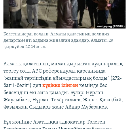
ЖАЗЫЛЫҢЫЗ
Басқа тілдерде
Белсенділерді қолдап, Алматы қаласының полиция
департаменті алдына жиналған адамдар. Алматы, 29
қыркүйек 2024 жыл.
Алматы қаласының мамандырылған ауданаралық
тергеу соты АЭС референдумы қарсаңында
"жаппай тәртіпсіздік ұйымдастырмақ болды" (272-
бап 1-бөлігі) деп
күдікке ілінген
кемінде бес
белсендіні екі айға қамады. Бұлар: Нұрлан
Жаулыбаев, Нұрлан Темірғалиев, Жанат Қазақбай,
Фазылжан Сыдықов және Айдар Мүбәраков.
Бұл жөнінде Азаттыққа адвокаттар Төлеген