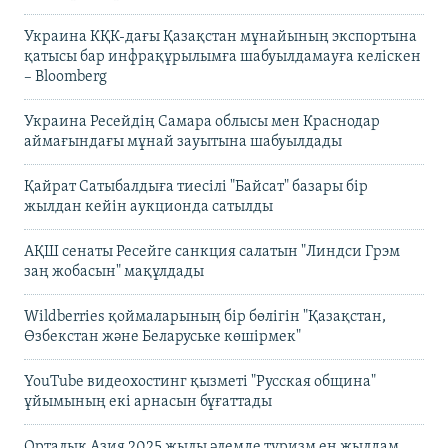
Украина КҚК-дағы Қазақстан мұнайының экспортына
қатысы бар инфрақұрылымға шабуылдамауға келіскен
– Bloomberg
Украина Ресейдің Самара облысы мен Краснодар
аймағындағы мұнай зауытына шабуылдады
Қайрат Сатыбалдыға тиесілі "Байсат" базары бір
жылдан кейін аукционда сатылды
АҚШ сенаты Ресейге санкция салатын "Линдси Грэм
заң жобасын" мақұлдады
Wildberries қоймаларының бір бөлігін "Қазақстан,
Өзбекстан және Беларуське көшірмек"
YouTube видеохостинг қызметі "Русская община"
ұйымының екі арнасын бұғаттады
Орталық Азия 2025 жылы әлемде туризм ең жылдам