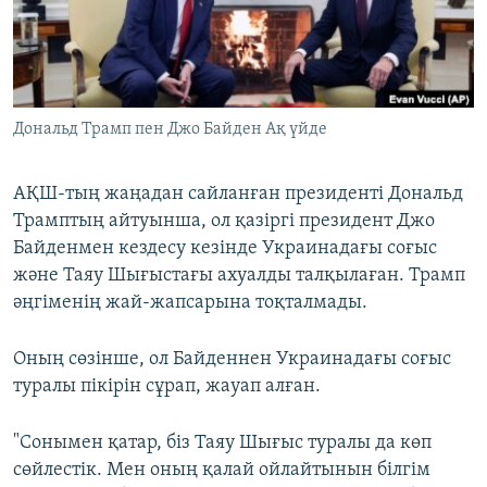
ЖАЗЫЛЫҢЫЗ
Басқа тілдерде
Дональд Трамп пен Джо Байден Ақ үйде
АҚШ-тың жаңадан сайланған президенті Дональд
Трамптың айтуынша, ол қазіргі президент Джо
Байденмен кездесу кезінде Украинадағы соғыс
және Таяу Шығыстағы ахуалды талқылаған. Трамп
әңгіменің жай-жапсарына тоқталмады.
Оның сөзінше, ол Байденнен Украинадағы соғыс
туралы пікірін сұрап, жауап алған.
"Сонымен қатар, біз Таяу Шығыс туралы да көп
сөйлестік. Мен оның қалай ойлайтынын білгім