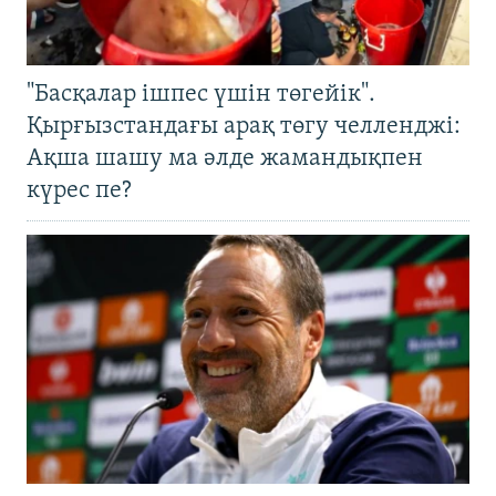
"Басқалар ішпес үшін төгейік".
Қырғызстандағы арақ төгу челленджі:
Ақша шашу ма әлде жамандықпен
күрес пе?