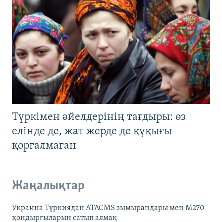
Түркімен әйелдерінің тағдыры: өз
елінде де, жат жерде де құқығы
қорғалмаған
Жаңалықтар
Украина Түркиядан ATACMS зымырандары мен M270
қондырғыларын сатып алмақ