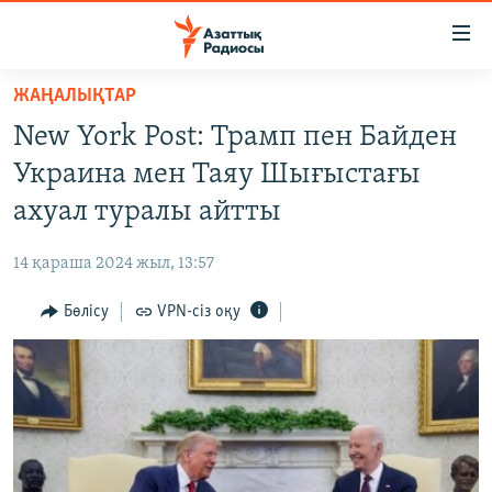
Accessibility
links
Skip
ЖАҢАЛЫҚТАР
to
ЖАҢАЛЫҚТАР
New York Post: Трамп пен Байден
main
САЯСАТ
content
Украина мен Таяу Шығыстағы
AZATTYQTV
Skip
ахуал туралы айтты
to
ҚАҢТАР ОҚИҒАСЫ
main
14 қараша 2024 жыл, 13:57
АДАМ ҚҰҚЫҚТАРЫ
Navigation
Skip
Бөлісу
VPN-сіз оқу
ӘЛЕУМЕТ
to
ӘЛЕМ
Search
АРНАЙЫ ЖОБАЛАР
Русский