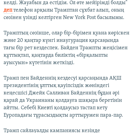
келді. Жауабын да естідім. Ол өте мейірімді болды"
деп
телефон арқылы Трамптан сұхбат алып, оның
сөзінен үзінді келтірген New York Post басылымы.
Трамптың сөзінше, олар бір-бірімен қуана көріскен
және 20 қаңтар күнгі инаугурация қарсаңында
тағы бір рет кездеспек. Байден Трампты жеңісімен
құттықтап, қаңтарда биліктің «бірқалыпты
ауысуын» күтетінін жеткізді.
Трамп пен Байденнің кездесуі қарсаңында АҚШ
президентінің ұлттық қауіпсіздік жөніндегі
кеңесшісі Джейк Салливан Байденнің бұдан әрі
қарай да Украинаны қолдауға шақыра беретінін
айтты. Себебі Киевті қолдаусыз тастап кету
Еуропадағы тұрасыздықты арттырумен пара-пар.
Трамп сайлауалды кампаниясы кезінде