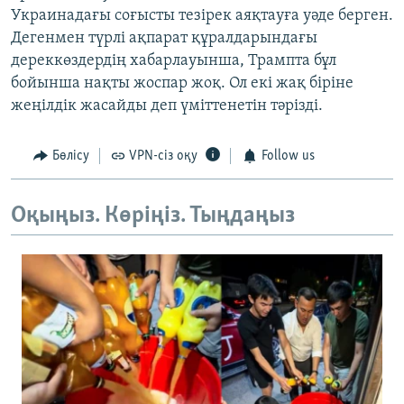
Украинадағы соғысты тезірек аяқтауға уәде берген.
Дегенмен түрлі ақпарат құралдарындағы
дереккөздердің хабарлауынша, Трампта бұл
бойынша нақты жоспар жоқ. Ол екі жақ біріне
жеңілдік жасайды деп үміттенетін тәрізді.
Бөлісу
VPN-сіз оқу
Follow us
Оқыңыз. Көріңіз. Тыңдаңыз