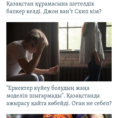
Қазақстан құрамасына шетелдік
бапкер келді. Джон ван’т Схип кім?
"Еркектер күйеу болудың жаңа
моделін шығармады". Қазақстанда
ажырасу қайта көбейді. Оған не себеп?