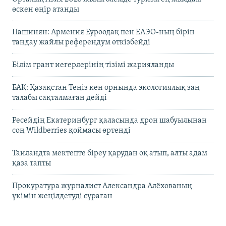
өскен өңір атанды
Пашинян: Армения Еуроодақ пен ЕАЭО-ның бірін
таңдау жайлы референдум өткізбейді
Білім грант иегерлерінің тізімі жарияланды
БАҚ: Қазақстан Теңіз кен орнында экологиялық заң
талабы сақталмаған дейді
Ресейдің Екатеринбург қаласында дрон шабуылынан
соң Wildberries қоймасы өртенді
Таиландта мектепте біреу қарудан оқ атып, алты адам
қаза тапты
Прокуратура журналист Александра Алёхованың
үкімін жеңілдетуді сұраған