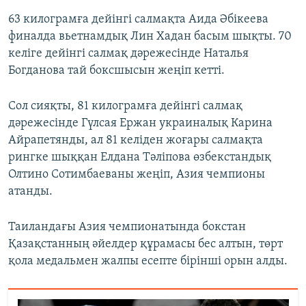
63 килограмға дейінгі салмақта Аида Әбікеева
финалда вьетнамдық Лин Хадан басым шықты. 70
келіге дейінгі салмақ дәрежесінде Наталья
Богданова тай боксшысын жеңіп кетті.
Сол сияқты, 81 килограмға дейінгі салмақ
дәрежесінде Гүлсая Ержан украиналық Карина
Айрапетянды, ал 81 келіден жоғары салмақта
рингке шыққан Елдана Тәліпова өзбекстандық
Олтино Сотимбаеваны жеңіп, Азия чемпионы
атанды.
Таиландағы Азия чемпионатында бокстан
Қазақстанның әйелдер құрамасы бес алтын, төрт
қола медальмен жалпы есепте бірінші орын алды.