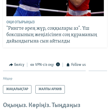
ОҚИ ОТЫРЫҢЫЗ
"Рингте әрең жүр, соққылары аз". Үш
боксшының жеңілісінен соң құраманың
дайындығына сын айтылды
Бөлісу
VPN-сіз оқу
Follow us
Айдар
ЖАҢАЛЫҚТАР
ЖАЛПЫ АРХИВ
Оқыңыз. Көріңіз. Тыңдаңыз