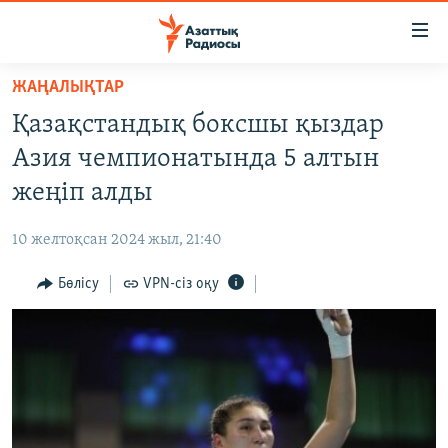
Accessibility
links
Skip
ЖАҢАЛЫҚТАР
to
ЖАҢАЛЫҚТАР
Қазақстандық боксшы қыздар
main
САЯСАТ
content
Азия чемпионатында 5 алтын
AZATTYQTV
Skip
жеңіп алды
to
ҚАҢТАР ОҚИҒАСЫ
main
10 желтоқсан 2024 жыл, 21:40
АДАМ ҚҰҚЫҚТАРЫ
Navigation
Skip
Бөлісу
VPN-сіз оқу
ӘЛЕУМЕТ
to
ӘЛЕМ
Search
АРНАЙЫ ЖОБАЛАР
Русский