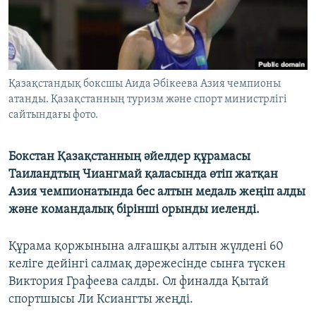
ЖАЗЫЛЫҢЫЗ
Басқа тілдерде
Қазақстандық боксшы Аида Әбікеева Азия чемпионы
атанды. Қазақстанның туризм және спорт министрлігі
сайтындағы фото.
Бокстан Қазақстанның әйелдер құрамасы
Таиландтың Чиангмай қаласында өтіп жатқан
Азия чемпионатында бес алтын медаль жеңіп алды
және командалық бірінші орынды иеленді.
Құрама қоржынына алғашқы алтын жүлдені 60
келіге дейінгі салмақ дәрежесінде сынға түскен
Виктория Графеева салды. Ол финалда Қытай
спортшысы Ли Ксиангты жеңді.