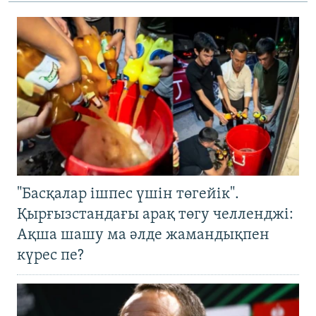
"Басқалар ішпес үшін төгейік".
Қырғызстандағы арақ төгу челленджі:
Ақша шашу ма әлде жамандықпен
күрес пе?