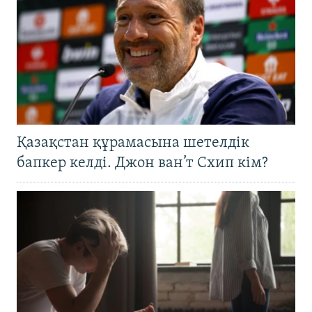
Қазақстан құрамасына шетелдік
бапкер келді. Джон ван’т Схип кім?