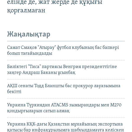
елінде де, жат жерде де құқығы
қорғалмаған
Жаңалықтар
Самат Смақов "Атырау" футбол клубының бас бапкері
болып тағайындалды
Биліктегі "Тиса" партиясы Венгрия президенттігіне
заңгер Андраш Баканы ұсынбақ
АҚШ сенаты Тодд Бланшты бас прокурор лауазымына
бекітті
Украина Түркиядан ATACMS зымырандары мен M270
қондырғыларын сатып алмақ
Украина КҚК-дағы Қазақстан мұнайының экспортына
қатысы бар инфрақұрылымға шабуылдамауға келіскен