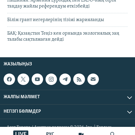
Пашинян: Армения Еуроодақ пен ЕАЭО-ның бірін
таңдау жайлы референдум өткізбейді
Білім грант иегерлерінің тізімі жарияланды
БАҚ: Қазақстан Теңіз кен орнында экологиялық заң
талабы сақталмаған дейді
ЖАЗЫЛЫҢЫЗ
ЖАЛПЫ МӘЛІМЕТ
НЕГІЗГІ БӨЛІМДЕР
Азат Еуропа / Азаттық радиосы © 2026, Inc. | Барлық
құқықтары қорғалған
LIVE
РУС