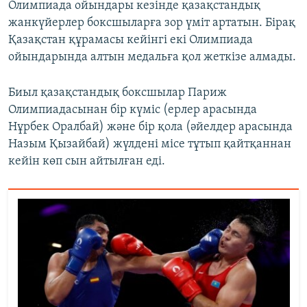
Олимпиада ойындары кезінде қазақстандық
жанкүйерлер боксшыларға зор үміт артатын. Бірақ
Қазақстан құрамасы кейінгі екі Олимпиада
ойындарында алтын медальға қол жеткізе алмады.
Биыл қазақстандық боксшылар Париж
Олимпиадасынан бір күміс (ерлер арасында
Нұрбек Оралбай) және бір қола (әйелдер арасында
Назым Қызайбай) жүлдені місе тұтып қайтқаннан
кейін көп сын айтылған еді.