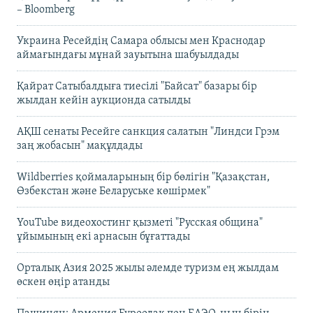
– Bloomberg
Украина Ресейдің Самара облысы мен Краснодар
аймағындағы мұнай зауытына шабуылдады
Қайрат Сатыбалдыға тиесілі "Байсат" базары бір
жылдан кейін аукционда сатылды
АҚШ сенаты Ресейге санкция салатын "Линдси Грэм
заң жобасын" мақұлдады
Wildberries қоймаларының бір бөлігін "Қазақстан,
Өзбекстан және Беларуське көшірмек"
YouTube видеохостинг қызметі "Русская община"
ұйымының екі арнасын бұғаттады
Орталық Азия 2025 жылы әлемде туризм ең жылдам
өскен өңір атанды