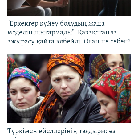
"Еркектер күйеу болудың жаңа
моделін шығармады". Қазақстанда
ажырасу қайта көбейді. Оған не себеп?
Түркімен әйелдерінің тағдыры: өз