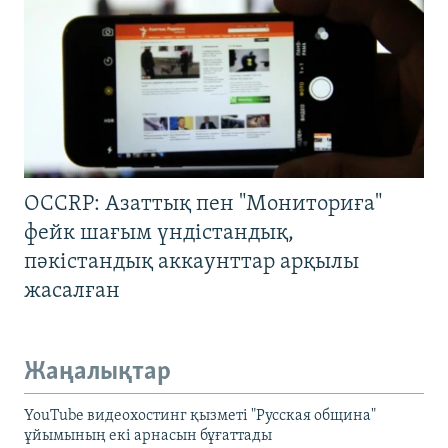
OCCRP: Азаттық пен "Мониториға"
фейк шағым үндістандық,
пәкістандық аккаунттар арқылы
жасалған
Жаңалықтар
YouTube видеохостинг қызметі "Русская община"
ұйымының екі арнасын бұғаттады