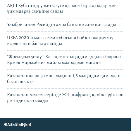
АҚШ Кубаға қару жеткізуге қатысы бар адамдар мен
ұйымдарға санкция салды
Ұлыбритания Ресейдің алты банкіне санкция салды
UEFA 2030 жылғы әлем кубогына бойкот жариялау
идеясынан бас тартпайды
"Жосықсыз ұстау". Қазақстанның адам құқығы бюросы
Ермек Нарымбаев жайлы мәлімдеме жасады
Қазақстанда рақымшылықпен 1,5 мың адам қамаудан
босап шықты
Қазақстан мектептерінде ЖИ, цифрлық қауіпсіздік пән
ретінде оқытылады
ЖАЗЫЛЫҢЫЗ