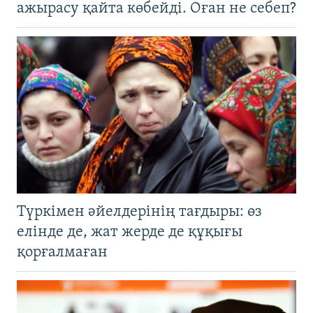
ажырасу қайта көбейді. Оған не себеп?
Түркімен әйелдерінің тағдыры: өз
елінде де, жат жерде де құқығы
қорғалмаған