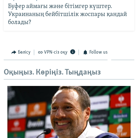
Буфер аймағы және бітімгер күштер.
Украинаның бейбітшілік жоспары қандай
болады?
Бөлісу
VPN-сіз оқу
Follow us
Оқыңыз. Көріңіз. Тыңдаңыз