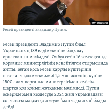
ЖАЗЫЛЫҢЫЗ
Басқа тілдерде
Ресей президенті Владимир Путин.
Ресей президенті Владимир Путин биыл
Украинаның 189 елдімекеніне бақылау
орнатқанын мәлімдеді. Ол бұл сөзін 16 желтоқсанда
қорғаныс министрлігінің кеңейтілген отырысында
айтты. Бұған қоса Ресей қарулы күштерінің
штаттағы қызметкерлері 1,5 млн өскенін, күніне
1500 адам қорғаныс министрлігімен келісім-
шартқа қол қойып жатқанын мәлімдеді. Путин
әскерилермен кездесуде 2024 жыл Украинадағы
соғыстағы мақсатқа жетуде "маңызды жыл" болды
дейді.