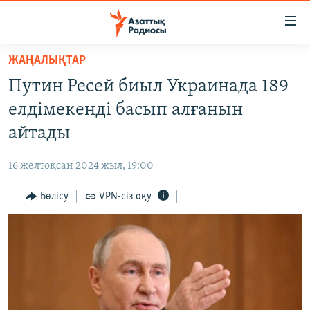
Accessibility
links
Skip
ЖАҢАЛЫҚТАР
to
ЖАҢАЛЫҚТАР
Путин Ресей биыл Украинада 189
main
САЯСАТ
content
елдімекенді басып алғанын
AZATTYQTV
Skip
айтады
to
ҚАҢТАР ОҚИҒАСЫ
main
16 желтоқсан 2024 жыл, 19:00
АДАМ ҚҰҚЫҚТАРЫ
Navigation
Skip
Бөлісу
VPN-сіз оқу
ӘЛЕУМЕТ
to
ӘЛЕМ
Search
АРНАЙЫ ЖОБАЛАР
Русский