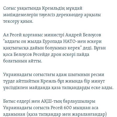
Соғыс уақытында Кремльдің мұндай
мәлімдемелерін тәуелсіз дереккөздер арқылы
тексеру қиын.
Ал Ресей қорғаныс министрі Андрей Белоусов
"алдағы он жылда Еуропада НАТО-мен әскери
қақтығысқа дайын болуымыз керек" деді. Бұған
қоса Белоусов Ресейде дрон әскері пайда
болатынын айтты.
Украинадағы соғыстағы адам шығынын ресми
түрде айтпайтын Кремль бұл жиында бір минут
үнсіздікпен майданда қаза тапқандарды еске алды.
Батыс елдері мен АҚШ-тың барлаушылары
Украинадағы соғыста Ресей 600 мыңнан аса
адамынан (қаза тапқандар мен жараланғандар)