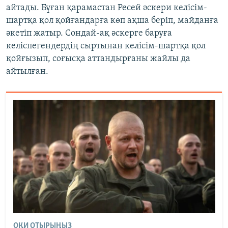
айтады. Бұған қарамастан Ресей әскери келісім-
шартқа қол қойғандарға көп ақша беріп, майданға
әкетіп жатыр. Сондай-ақ әскерге баруға
келіспегендердің сыртынан келісім-шартқа қол
қойғызып, соғысқа аттандырғаны жайлы да
айтылған.
ОҚИ ОТЫРЫҢЫЗ