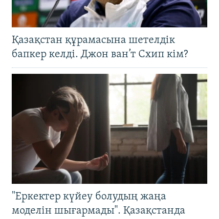
Қазақстан құрамасына шетелдік
бапкер келді. Джон ван’т Схип кім?
"Еркектер күйеу болудың жаңа
моделін шығармады". Қазақстанда