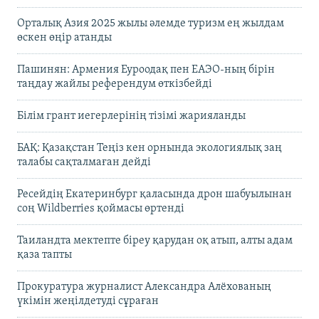
Орталық Азия 2025 жылы әлемде туризм ең жылдам
өскен өңір атанды
Пашинян: Армения Еуроодақ пен ЕАЭО-ның бірін
таңдау жайлы референдум өткізбейді
Білім грант иегерлерінің тізімі жарияланды
БАҚ: Қазақстан Теңіз кен орнында экологиялық заң
талабы сақталмаған дейді
Ресейдің Екатеринбург қаласында дрон шабуылынан
соң Wildberries қоймасы өртенді
Таиландта мектепте біреу қарудан оқ атып, алты адам
қаза тапты
Прокуратура журналист Александра Алёхованың
үкімін жеңілдетуді сұраған