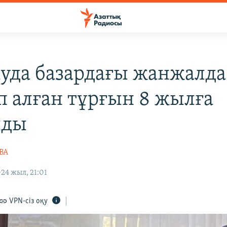
уда базардағы жанжалда
іп алған тұрғын 8 жылға
лды
ВА
24 жыл, 21:01
VPN-сіз оқу