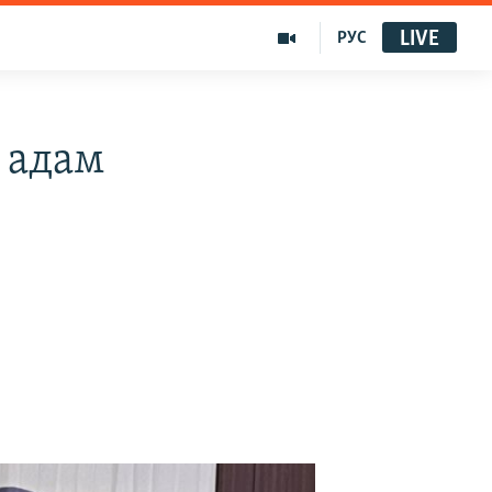
LIVE
РУС
 адам