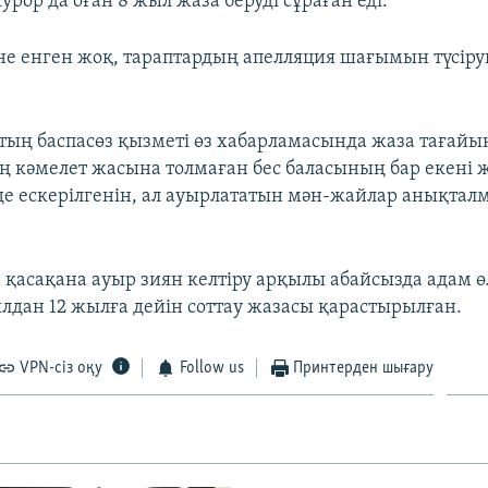
рор да оған 8 жыл жаза беруді сұраған еді.
іне енген жоқ, тараптардың апелляция шағымын түсір
тың баспасөз қызметі өз хабарламасында жаза тағайы
 кәмелет жасына толмаған бес баласының бар екені ж
де ескерілгенін, ал ауырлататын мән-жайлар анықта
 қасақана ауыр зиян келтіру арқылы абайсызда адам өл
лдан 12 жылға дейін соттау жазасы қарастырылған.
VPN-сіз оқу
Follow us
Принтерден шығару