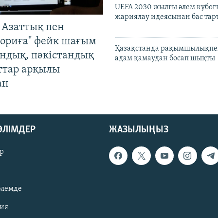
UEFA 2030 жылғы әлем кубог
жариялау идеясынан бас та
 Азаттық пен
ориға" фейк шағым
Қазақстанда рақымшылықпен
андық, пәкістандық
адам қамаудан босап шықты
ттар арқылы
ан
БӨЛІМДЕР
ЖАЗЫЛЫҢЫЗ
р
әлемде
зия