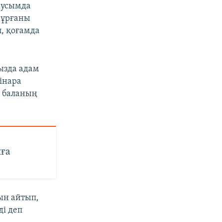
аусымда
 ұрғаны
п, қоғамда
ызда адам
інара
с баланың
иға
ын айтып,
ді деп