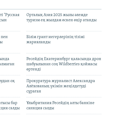
і "Русская
Орталық Азия 2025 жылы әлемде
асын
туризм ең жылдам өскен өңір атанды
 пен
Білім грант иегерлерінің тізімі
лы
жарияланды
нында
Ресейдің Екатеринбург қаласында дрон
талмаған
шабуылынан соң Wildberries қоймасы
өртенді
рудан оқ
Прокуратура журналист Александра
Алёхованың үкімін жеңілдетуді
сұраған
атысы бар
Ұлыбритания Ресейдің алты банкіне
кция салды
санкция салды