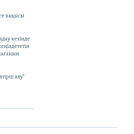
уге хақысы
ндау кезінде
еңілдететін
лмағанын
тіріп алу"