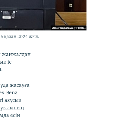
5 қазан 2024 жыл.
ғы жанжалдан
ық іс
.
ауда жасауға
es-Benz
ті аяусыз
 ауылының
мда есін