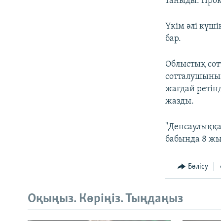
таныды. Проку
Үкім әлі күш
бар.
Облыстық сот
сотталушының
жағдай ретін
жазды.
"Денсаулыққа
бабында 8 жы
Бөлісу
Оқыңыз. Көріңіз. Тыңдаңыз