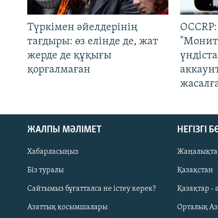
Түркімен әйелдерінің
OCCRP:
тағдыры: өз елінде де, жат
"Монит
жерде де құқығы
үндіст
қорғалмаған
аккаун
жасалғ
ЖАЛПЫ МӘЛІМЕТ
НЕГІЗГІ 
Хабарласыңыз
Жаңалықта
Біз туралы
Қазақстан
Русский
Сайтымыз бұғатталса не істеу керек?
Қазақтар - 
Азаттық қосымшалары
Орталық А
ЖАЗЫЛЫҢЫЗ