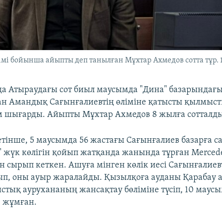
імі бойынша айыпты деп танылған Мұхтар Ахмедов сотта тұр. 1
да Атыраудағы сот биыл маусымда "Дина" базарында
ған Амандық Сағынғалиевтің өліміне қатысты қылмыст
 шығарды. Айыпты Мұхтар Ахмедов 8 жылға сотталды
етінше, 5 маусымда 56 жастағы Сағынғалиев базарға с
ль" жүк көлігін қойып жатқанда жанында тұрған Merced
ін сырып кеткен. Ашуға мінген көлік иесі Сағынғалиев
ып, оны ауыр жаралайды. Қызылқоға ауданы Қарабау
стық аурухананың жансақтау бөліміне түсіп, 10 маусы
 жұмған.