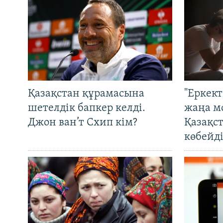
Қазақстан құрамасына
"Еркек
шетелдік бапкер келді.
жаңа м
Джон ван’т Схип кім?
Қазақс
көбейді