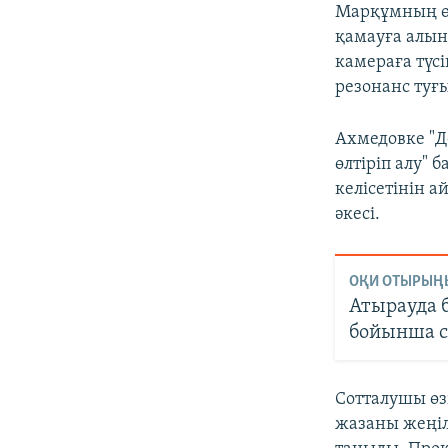
Марқұмның өл
қамауға алын
камераға түсі
резонанс туғы
Ахмедовке "Д
өлтіріп алу"
келісетінін 
әкесі.
ОҚИ ОТЫРЫҢ
Атырауда б
бойынша с
Сотталушы өз
жазаны жеңілд