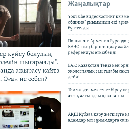
Жаңалықтар
YouTube видеохостинг қызмет
община" ұйымының екі арн
бұғаттады
Пашинян: Армения Еуроодақ
ЕАЭО-ның бірін таңдау жай
референдум өткізбейді
тер күйеу болудың
оделін шығармады".
БАҚ: Қазақстан Теңіз кен ор
танда ажырасу қайта
экологиялық заң талабы сақ
дейді
. Оған не себеп?
Таиландта мектепте біреу қа
атып, алты адам қаза тапты
АҚШ Кубаға қару жеткізуге қ
адамдар мен ұйымдарға сан