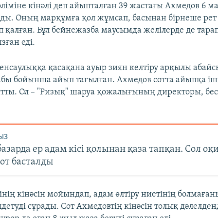
іміне кінәлі деп айыпталған 39 жастағы Ахмедов 6 м
ды. Оның марқұмға қол жұмсап, басынан бірнеше рет
п қалған. Бұл бейнежазба маусымда желілерде де тара
зған еді.
енсаулыққа қасақана ауыр зиян келтіру арқылы абайс
 бабы бойынша айып тағылған. Ахмедов сотта айыпқа іш
айтты. Ол – "Ризық" шаруа қожалығының директоры, бе
ЫЗ
азарда ер адам кісі қолынан қаза тапқан. Сол оқ
от басталды
інің кінәсін мойындап, адам өлтіру ниетінің болмаған
етуді сұрады. Сот Ахмедовтің кінәсін толық дәлелден