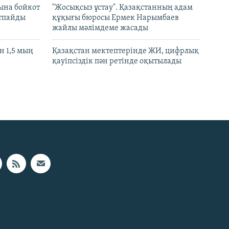
ына бойкот
"Жосықсыз ұстау". Қазақстанның адам
ртпайды
құқығы бюросы Ермек Нарымбаев
жайлы мәлімдеме жасады
 1,5 мың
Қазақстан мектептерінде ЖИ, цифрлық
қауіпсіздік пән ретінде оқытылады