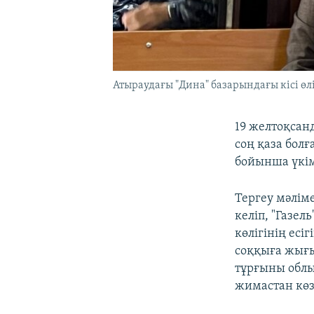
Атыраудағы "Дина" базарындағы кісі өл
19 желтоқсан
соң қаза бол
бойынша үкім
Тергеу мәлім
келіп, "Газе
көлігінің
есіг
соққыға жығ
тұрғыны облы
жимастан көз