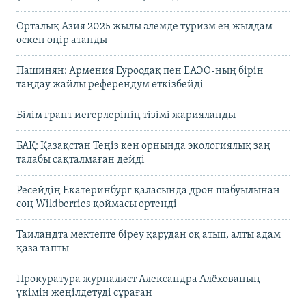
Орталық Азия 2025 жылы әлемде туризм ең жылдам
өскен өңір атанды
Пашинян: Армения Еуроодақ пен ЕАЭО-ның бірін
таңдау жайлы референдум өткізбейді
Білім грант иегерлерінің тізімі жарияланды
БАҚ: Қазақстан Теңіз кен орнында экологиялық заң
талабы сақталмаған дейді
Ресейдің Екатеринбург қаласында дрон шабуылынан
соң Wildberries қоймасы өртенді
Таиландта мектепте біреу қарудан оқ атып, алты адам
қаза тапты
Прокуратура журналист Александра Алёхованың
үкімін жеңілдетуді сұраған