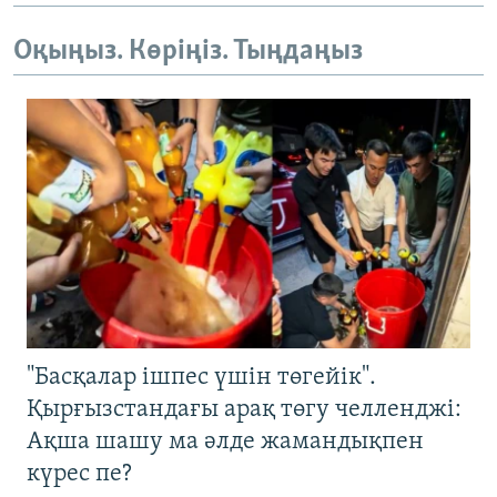
Оқыңыз. Көріңіз. Тыңдаңыз
"Басқалар ішпес үшін төгейік".
Қырғызстандағы арақ төгу челленджі:
Ақша шашу ма әлде жамандықпен
күрес пе?