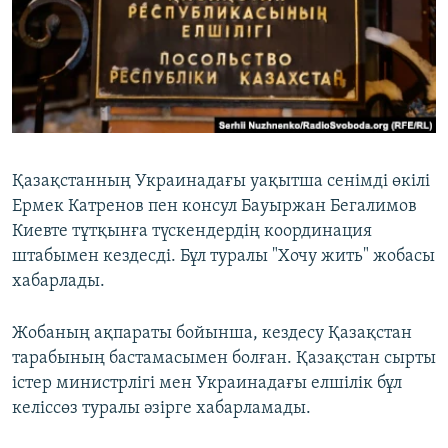
ЖАЗЫЛЫҢЫЗ
Басқа тілдерде
Қазақстанның Украинадағы уақытша сенімді өкілі
Ермек Катренов пен консул Бауыржан Бегалимов
Киевте тұтқынға түскендердің координация
штабымен кездесді. Бұл туралы "Хочу жить" жобасы
хабарлады.
Жобаның ақпараты бойынша, кездесу Қазақстан
тарабының бастамасымен болған. Қазақстан сырты
істер министрлігі мен Украинадағы елшілік бұл
келіссөз туралы әзірге хабарламады.