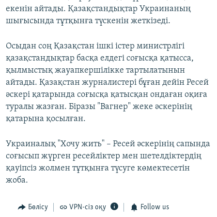
екенін айтады. Қазақстандықтар Украинаның
шығысында тұтқынға түскенін жеткізеді.
Осыдан соң Қазақстан ішкі істер министрлігі
қазақстандықтар басқа елдегі соғысқа қатысса,
қылмыстық жауапкершілікке тартылатынын
айтады. Қазақстан журналистері бұған дейін Ресей
әскері қатарында соғысқа қатысқан ондаған оқиға
туралы жазған. Біразы "Вагнер" жеке әскерінің
қатарына қосылған.
Украиналық "Хочу жить" – Ресей әскерінің сапында
соғысып жүрген ресейліктер мен шетелдіктердің
қауіпсіз жолмен тұтқынға түсуге көмектесетін
жоба.
Бөлісу
VPN-сіз оқу
Follow us