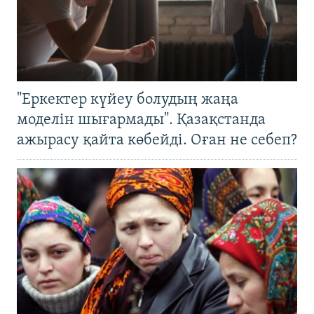
"Еркектер күйеу болудың жаңа
моделін шығармады". Қазақстанда
ажырасу қайта көбейді. Оған не себеп?