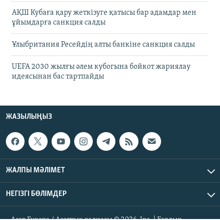
АҚШ Кубаға қару жеткізуге қатысы бар адамдар мен
ұйымдарға санкция салды
Ұлыбритания Ресейдің алты банкіне санкция салды
UEFA 2030 жылғы әлем кубогына бойкот жариялау
идеясынан бас тартпайды
ЖАЗЫЛЫҢЫЗ
ЖАЛПЫ МӘЛІМЕТ
НЕГІЗГІ БӨЛІМДЕР
Азат Еуропа / Азаттық радиосы © 2026, Inc. | Барлық