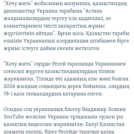
"Хочу жить" жобасының жазуынша, қазақстандық
дипломаттар Украина тарабына "Астана
жалдамалылардың тергеу ісін қадағалап, өз
азаматтарымен тиісті ақпараттық жұмыс
жүргізетінін айтқан". Бұған қоса, Қазақстан тарабы
елшілік Украинаның координация штабымен бірге
жұмыс істеуге дайын екенін жеткізген.
"Хочу жить" сәуірде Ресей тарапында Украинамен
соғысып жүрген қазақстандықтардың тізімін
жариялаған. Тізімде 661 адамның аты-жөні болған.
2024 жылдың соңындағы дерек бойынша, олардың
78-і қаза тапқандардың қатарына енген.
Осыдан соң украиналық блогер Владимир Золкин
YouTube желісіне Украина тұтқынына түскен үш
қазақтың видеосын жариялаған. Екеуі Қазақстан
азаматы екенін, біреу Ресейде тұратын қазақ