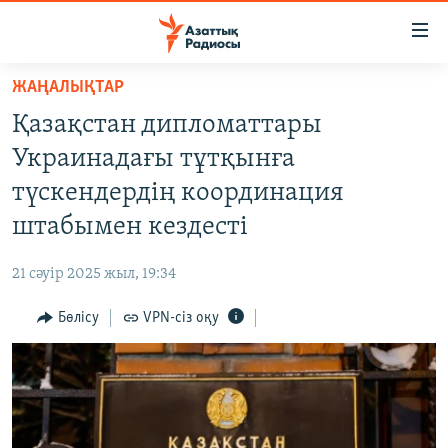
Accessibility
links
Skip
ЖАҢАЛЫҚТАР
to
ЖАҢАЛЫҚТАР
Қазақстан дипломаттары
main
САЯСАТ
content
Украинадағы тұтқынға
AZATTYQTV
Skip
түскендердің координация
to
ҚАҢТАР ОҚИҒАСЫ
штабымен кездесті
main
АДАМ ҚҰҚЫҚТАРЫ
Navigation
21 сәуір 2025 жыл, 19:34
Skip
ӘЛЕУМЕТ
to
Бөлісу
VPN-сіз оқу
ӘЛЕМ
Search
АРНАЙЫ ЖОБАЛАР
Русский