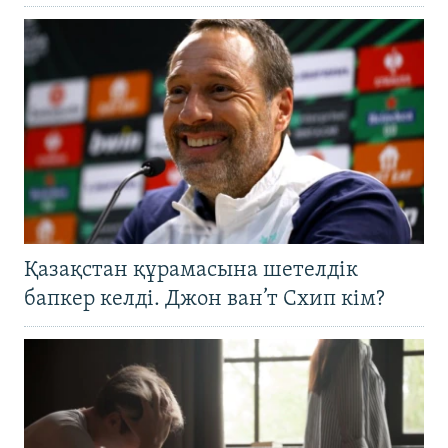
Қазақстан құрамасына шетелдік
бапкер келді. Джон ван’т Схип кім?