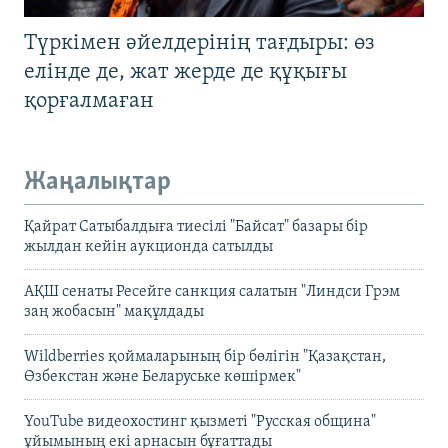
Түркімен әйелдерінің тағдыры: өз
елінде де, жат жерде де құқығы
қорғалмаған
Жаңалықтар
Қайрат Сатыбалдыға тиесілі "Байсат" базары бір
жылдан кейін аукционда сатылды
АҚШ сенаты Ресейге санкция салатын "Линдси Грэм
заң жобасын" мақұлдады
Wildberries қоймаларының бір бөлігін "Қазақстан,
Өзбекстан және Беларуське көшірмек"
YouTube видеохостинг қызметі "Русская община"
ұйымының екі арнасын бұғаттады