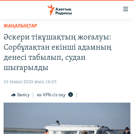
Accessibility
links
Skip
ЖАҢАЛЫҚТАР
to
ЖАҢАЛЫҚТАР
Әскери тікұшақтың жоғалуы:
main
САЯСАТ
content
Сорбұлақтан екінші адамның
AZATTYQTV
Skip
денесі табылып, судан
to
ҚАҢТАР ОҚИҒАСЫ
шығарылды
main
АДАМ ҚҰҚЫҚТАРЫ
Navigation
10 тамыз 2025 жыл, 14:03
Skip
ӘЛЕУМЕТ
to
Бөлісу
VPN-сіз оқу
ӘЛЕМ
Search
АРНАЙЫ ЖОБАЛАР
Русский