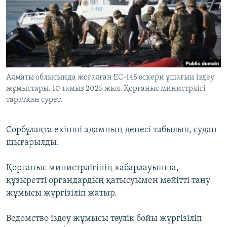
ЖАЗЫЛЫҢЫЗ
Басқа тілдерде
Алматы облысында жоғалған ЕС-145 әскери ұшағын іздеу
жұмыстары. 10 тамыз 2025 жыл. Қорғаныс министрлігі
таратқан сурет.
Сорбұлақта екінші адамның денесі табылып, судан
шығарылды.
Қорғаныс министрлігінің хабарлауынша,
құзыретті органдардың қатысуымен мәйітті тану
жұмысы жүргізіліп жатыр.
Ведомство іздеу жұмысы тәулік бойы жүргізіліп