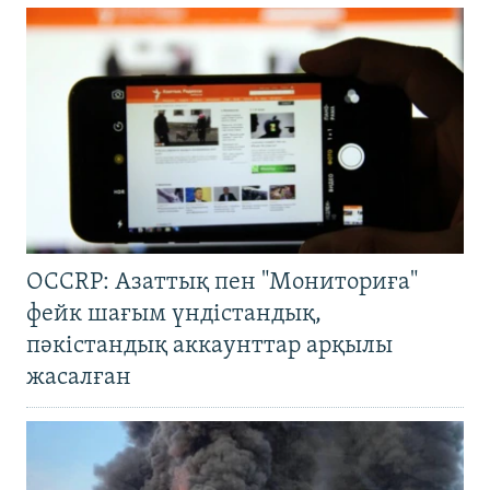
OCCRP: Азаттық пен "Мониториға"
фейк шағым үндістандық,
пәкістандық аккаунттар арқылы
жасалған