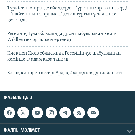
Түркістан өңірінде әйелдерді – "ұрғашылар", әншілерді
– "шайтанның жаршысы" деген тұрғын ұсталып, іс
қозғалды
Ресейдің Тула облысында дрон шабуылынан кейін
Wildberries орталығы өртенді
Киев пен Киев облысында Ресейдің әуе шабуылынан
кемінде 17 адам қаза тапқан
Қазақ кинорежиссері Ардақ Әмірқұлов дүниеден өтті
ЖАЗЫЛЫҢЫЗ
ЖАЛПЫ МӘЛІМЕТ