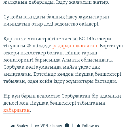
жатқанын хабарлады. Іздеу жалғасып жатыр.
Су қоймасындағы балшық іздеу жұмыстарын
қиындатып отыр деді ведомство өкілдері.
Қорғаныс министрлігіне тиесілі EC-145 әскери
тікұшағы 25 шілдеде
радардан жоғалған.
Бортта үш
әскери қызметкер болған. Ізінше ғарыш
мониторингі барысында Алматы облысындағы
Сорбұлақ көлі аумағында майға ұқсас дақ
анықталған. Ертесінде көлден тікұшақ бөлшектері
табылған, одан кейін іздеу жұмыстары басталды.
Бір күн бұрын ведомство Сорбұлақтан бір адамның
денесі мен тікұшақ бөлшектері табылғанын
хабарлаған
.
Бөлісу
VPN-сіз оқу
Follow us