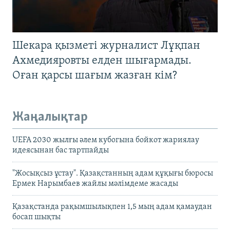
Шекара қызметі журналист Лұқпан
Ахмедияровты елден шығармады.
Оған қарсы шағым жазған кім?
Жаңалықтар
UEFA 2030 жылғы әлем кубогына бойкот жариялау
идеясынан бас тартпайды
"Жосықсыз ұстау". Қазақстанның адам құқығы бюросы
Ермек Нарымбаев жайлы мәлімдеме жасады
Қазақстанда рақымшылықпен 1,5 мың адам қамаудан
босап шықты