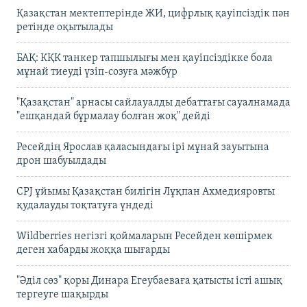
Қазақстан мектептерінде ЖИ, цифрлық қауіпсіздік пән
ретінде оқытылады
БАҚ: КҚК танкер тапшылығы мен қауіпсіздікке бола
мұнай тиеуді үзіп-созуға мәжбүр
"Қазақстан" арнасы сайлауалды дебаттағы сауалнамада
"ешқандай бұрмалау болған жоқ" дейді
Ресейдің Ярослав қаласындағы ірі мұнай зауытына
дрон шабуылдады
CPJ ұйымы Қазақстан билігін Лұқпан Ахмедияровты
қудалауды тоқтатуға үндеді
Wildberries негізгі қоймаларын Ресейден көшірмек
деген хабарды жоққа шығарды
"Әділ сөз" қоры Динара Егеубаеваға қатысты істі ашық
тергеуге шақырды