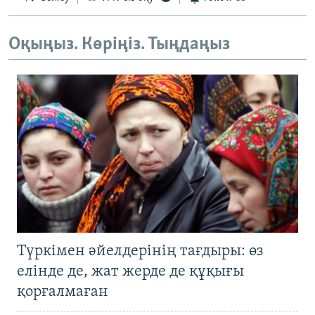
Оқыңыз. Көріңіз. Тыңдаңыз
Түркімен әйелдерінің тағдыры: өз
елінде де, жат жерде де құқығы
қорғалмаған