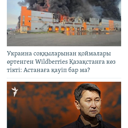
Украина соққыларынан қоймалары
өртенген Wildberries Қазақстанға көз
тікті: Астанаға қауіп бар ма?