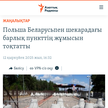
Accessibility
links
Skip
ЖАҢАЛЫҚТАР
to
ЖАҢАЛЫҚТАР
Польша Беларусьпен шекарадағы
main
САЯСАТ
content
барлық пункттің жұмысын
AZATTYQTV
Skip
тоқтатты
to
ҚАҢТАР ОҚИҒАСЫ
main
12 қыркүйек 2025 жыл, 16:32
АДАМ ҚҰҚЫҚТАРЫ
Navigation
Skip
Бөлісу
VPN-сіз оқу
ӘЛЕУМЕТ
to
ӘЛЕМ
Search
АРНАЙЫ ЖОБАЛАР
Русский