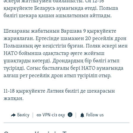
әскери жаттығумен байланысты. Ол 12-16
қыркүйекте Беларусь аумағында өтеді. Польша
билігі шекара қашан ашылатынын айтпады.
Шекараны жабатынын Варшава 9 қыркүйекте
жариялаған. Ертесінде шамамен 20 ресейлік дрон
Польшаның әуе кеңістігін бұзған. Поляк әскері мен
НАТО бойынша одақтастар әуеге жойғыш
ұшақтарды көтерді. Дрондардың бір бөлігі атып
түсірілді. Соғыс басталғалы бері НАТО аумағында
алғаш рет ресейлік дрон атып түсіріліп отыр.
11-18 қыркүйекте Латвия билігі де шекарасын
жапқан.
Бөлісу
VPN-сіз оқу
Follow us