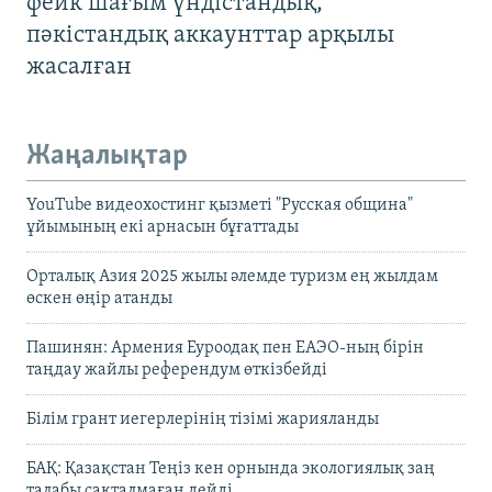
фейк шағым үндістандық,
пәкістандық аккаунттар арқылы
жасалған
Жаңалықтар
YouTube видеохостинг қызметі "Русская община"
ұйымының екі арнасын бұғаттады
Орталық Азия 2025 жылы әлемде туризм ең жылдам
өскен өңір атанды
Пашинян: Армения Еуроодақ пен ЕАЭО-ның бірін
таңдау жайлы референдум өткізбейді
Білім грант иегерлерінің тізімі жарияланды
БАҚ: Қазақстан Теңіз кен орнында экологиялық заң
талабы сақталмаған дейді