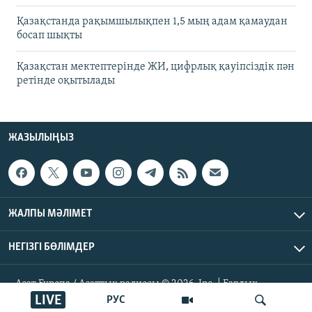
Қазақстанда рақымшылықпен 1,5 мың адам қамаудан
босап шықты
Қазақстан мектептерінде ЖИ, цифрлық қауіпсіздік пән
ретінде оқытылады
ЖАЗЫЛЫҢЫЗ
ЖАЛПЫ МӘЛІМЕТ
НЕГІЗГІ БӨЛІМДЕР
Азат Еуропа / Азаттық радиосы © 2026, Inc. | Барлық
құқықтары қорғалған
LIVE
РУС