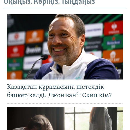
Оқыңыз. Көріңіз. Тыңдаңыз
Қазақстан құрамасына шетелдік
бапкер келді. Джон ван’т Схип кім?