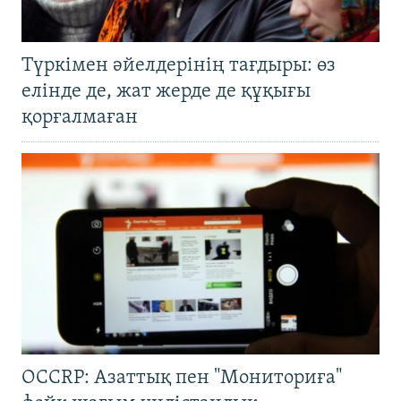
Түркімен әйелдерінің тағдыры: өз
елінде де, жат жерде де құқығы
қорғалмаған
OCCRP: Азаттық пен "Мониториға"