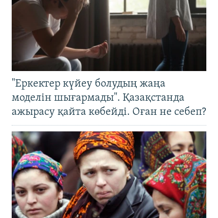
"Еркектер күйеу болудың жаңа
моделін шығармады". Қазақстанда
ажырасу қайта көбейді. Оған не себеп?