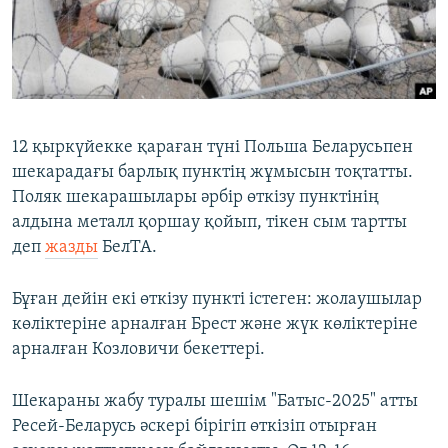
ЖАЗЫЛЫҢЫЗ
Басқа тілдерде
12 қыркүйекке қараған түні Польша Беларусьпен
шекарадағы барлық пунктің жұмысын тоқтатты.
Поляк шекарашылары әрбір өткізу пунктінің
алдына металл қоршау қойып, тікен сым тартты
деп
жазды
БелТА.
Бұған дейін екі өткізу пункті істеген: жолаушылар
көліктеріне арналған Брест және жүк көліктеріне
арналған Козловичи бекеттері.
Шекараны жабу туралы шешім "Батыс-2025" атты
Ресей-Беларусь әскері бірігіп өткізіп отырған