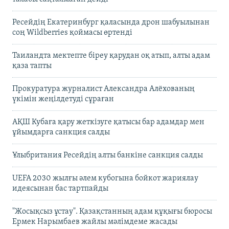
Ресейдің Екатеринбург қаласында дрон шабуылынан
соң Wildberries қоймасы өртенді
Таиландта мектепте біреу қарудан оқ атып, алты адам
қаза тапты
Прокуратура журналист Александра Алёхованың
үкімін жеңілдетуді сұраған
АҚШ Кубаға қару жеткізуге қатысы бар адамдар мен
ұйымдарға санкция салды
Ұлыбритания Ресейдің алты банкіне санкция салды
UEFA 2030 жылғы әлем кубогына бойкот жариялау
идеясынан бас тартпайды
"Жосықсыз ұстау". Қазақстанның адам құқығы бюросы
Ермек Нарымбаев жайлы мәлімдеме жасады