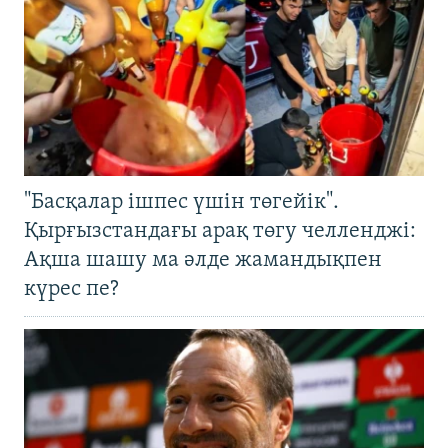
"Басқалар ішпес үшін төгейік".
Қырғызстандағы арақ төгу челленджі:
Ақша шашу ма әлде жамандықпен
күрес пе?