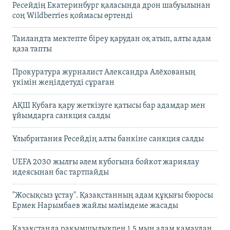
Ресейдің Екатеринбург қаласында дрон шабуылынан
соң Wildberries қоймасы өртенді
Таиландта мектепте біреу қарудан оқ атып, алты адам
қаза тапты
Прокуратура журналист Александра Алёхованың
үкімін жеңілдетуді сұраған
АҚШ Кубаға қару жеткізуге қатысы бар адамдар мен
ұйымдарға санкция салды
Ұлыбритания Ресейдің алты банкіне санкция салды
UEFA 2030 жылғы әлем кубогына бойкот жариялау
идеясынан бас тартпайды
"Жосықсыз ұстау". Қазақстанның адам құқығы бюросы
Ермек Нарымбаев жайлы мәлімдеме жасады
Қазақстанда рақымшылықпен 1,5 мың адам қамаудан