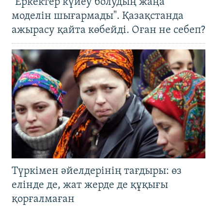
"Еркектер күйеу болудың жаңа
моделін шығармады". Қазақстанда
ажырасу қайта көбейді. Оған не себеп?
Түркімен әйелдерінің тағдыры: өз
елінде де, жат жерде де құқығы
қорғалмаған