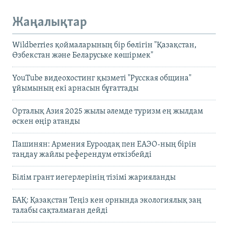
Жаңалықтар
Wildberries қоймаларының бір бөлігін "Қазақстан,
Өзбекстан және Беларуське көшірмек"
YouTube видеохостинг қызметі "Русская община"
ұйымының екі арнасын бұғаттады
Орталық Азия 2025 жылы әлемде туризм ең жылдам
өскен өңір атанды
Пашинян: Армения Еуроодақ пен ЕАЭО-ның бірін
таңдау жайлы референдум өткізбейді
Білім грант иегерлерінің тізімі жарияланды
БАҚ: Қазақстан Теңіз кен орнында экологиялық заң
талабы сақталмаған дейді