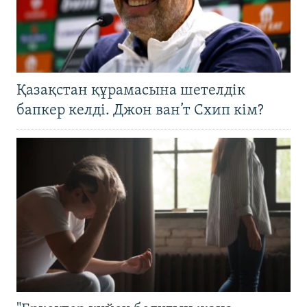
Қазақстан құрамасына шетелдік
бапкер келді. Джон ван’т Схип кім?