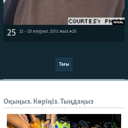
25
21 – 25 наурыз. 2011 жыл #25
Тағы
Оқыңыз. Көріңіз. Тыңдаңыз