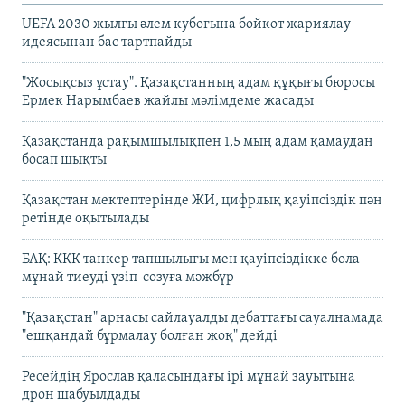
UEFA 2030 жылғы әлем кубогына бойкот жариялау
идеясынан бас тартпайды
"Жосықсыз ұстау". Қазақстанның адам құқығы бюросы
Ермек Нарымбаев жайлы мәлімдеме жасады
Қазақстанда рақымшылықпен 1,5 мың адам қамаудан
босап шықты
Қазақстан мектептерінде ЖИ, цифрлық қауіпсіздік пән
ретінде оқытылады
БАҚ: КҚК танкер тапшылығы мен қауіпсіздікке бола
мұнай тиеуді үзіп-созуға мәжбүр
"Қазақстан" арнасы сайлауалды дебаттағы сауалнамада
"ешқандай бұрмалау болған жоқ" дейді
Ресейдің Ярослав қаласындағы ірі мұнай зауытына
дрон шабуылдады