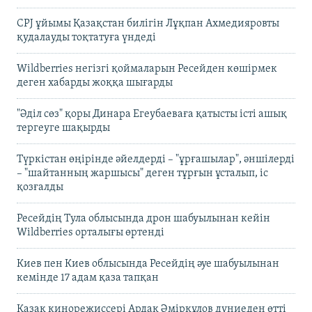
CPJ ұйымы Қазақстан билігін Лұқпан Ахмедияровты
қудалауды тоқтатуға үндеді
Wildberries негізгі қоймаларын Ресейден көшірмек
деген хабарды жоққа шығарды
"Әділ сөз" қоры Динара Егеубаеваға қатысты істі ашық
тергеуге шақырды
Түркістан өңірінде әйелдерді – "ұрғашылар", әншілерді
– "шайтанның жаршысы" деген тұрғын ұсталып, іс
қозғалды
Ресейдің Тула облысында дрон шабуылынан кейін
Wildberries орталығы өртенді
Киев пен Киев облысында Ресейдің әуе шабуылынан
кемінде 17 адам қаза тапқан
Қазақ кинорежиссері Ардақ Әмірқұлов дүниеден өтті