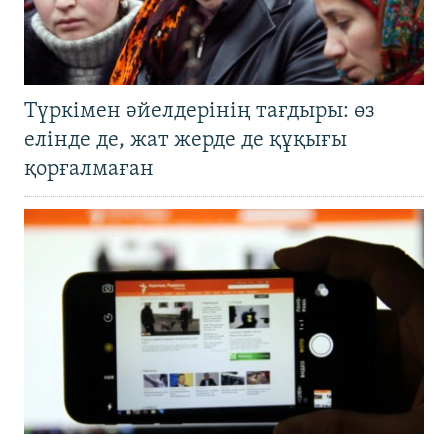
Түркімен әйелдерінің тағдыры: өз
елінде де, жат жерде де құқығы
қорғалмаған