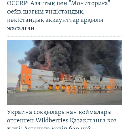
OCCRP: Азаттық пен "Мониториға"
фейк шағым үндістандық,
пәкістандық аккаунттар арқылы
жасалған
Украина соққыларынан қоймалары
өртенген Wildberries Қазақстанға көз