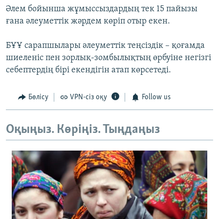
Әлем бойынша жұмыссыздардың тек 15 пайызы
ғана әлеуметтік жәрдем көріп отыр екен.
БҰҰ сарапшылары әлеуметтік теңсіздік – қоғамда
шиеленіс пен зорлық-зомбылықтың өрбуіне негізгі
себептердің бірі екендігін атап көрсетеді.
Бөлісу
VPN-сіз оқу
Follow us
Оқыңыз. Көріңіз. Тыңдаңыз