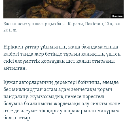
ЖАЗЫЛЫҢЫЗ
Баспанасыз үш жасар қыз бала. Карачи, Пәкістан, 13 қазан
2011 ж.
Басқа тілдерде
Біріккен ұлттар ұйымының жаңа баяндамасында
қазіргі таңда жер бетінде тұрғын халықтың үштен
екісі әлеуметтік қорғаудан шет қалып отырғаны
айтылған.
Құжат авторларының деректері бойынша, әлемде
бес миллиардтан астам адам зейнетақы қорын
пайдалану, жұмыссыздық немесе нәрестелі
болуына байланысты жәрдемақы алу сияқты және
өзге де әлеуметтік қорғау шараларынан мақұрым
болып отыр.