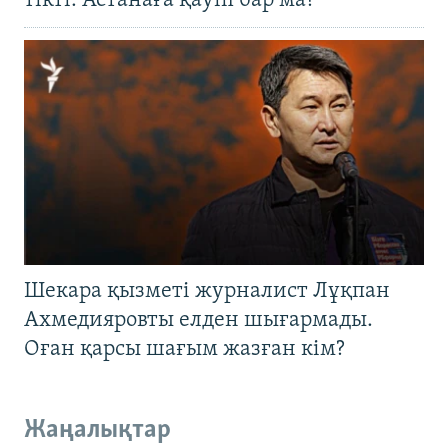
тікті: Астанаға қауіп бар ма?
Шекара қызметі журналист Лұқпан
Ахмедияровты елден шығармады.
Оған қарсы шағым жазған кім?
Жаңалықтар