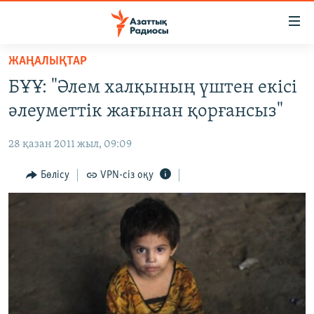
Accessibility
links
Skip
ЖАҢАЛЫҚТАР
to
ЖАҢАЛЫҚТАР
БҰҰ: "Әлем халқының үштен екісі
main
САЯСАТ
content
әлеуметтік жағынан қорғансыз"
AZATTYQTV
Skip
to
28 қазан 2011 жыл, 09:09
ҚАҢТАР ОҚИҒАСЫ
main
АДАМ ҚҰҚЫҚТАРЫ
Бөлісу
VPN-сіз оқу
Navigation
Skip
ӘЛЕУМЕТ
to
ӘЛЕМ
Search
АРНАЙЫ ЖОБАЛАР
Русский