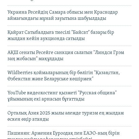
Украина Ресейдің Самара облысы мен Краснодар
аймағындағы мұнай зауытына шабуылдады
Қайрат Сатыбалдыға тиесілі "Байсат" базары бір
жылдан кейін аукционда сатылды
АҚШ сенаты Ресейге санкция салатын "Линдси Грэм
заң жобасын" мақұлдады
Wildberries қоймаларының бір бөлігін "Қазақстан,
Өзбекстан және Беларуське көшірмек"
YouTube видеохостинг қызметі "Русская община"
ұйымының екі арнасын бұғаттады
Орталық Азия 2025 жылы әлемде туризм ең жылдам
өскен өңір атанды
Пашинян: Армения Еуроодақ пен ЕАЭО-ның бірін