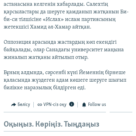
астанасына келгенін хабарлады. Салехтің
ЖАЗЫЛЫҢЫЗ
қарсыластары да шеруге қамданып жатқанын Би-
би-си тілшісіне «Ислах» ислам партиясының
жетекшісі Хамид әл-Хамар айтқан.
Басқа тілдерде
Оппозиция арасында жастардың көп екендігі
байқалады, олар Санадағы университет маңына
жиналып жатқаны айтылып отыр.
Бұның алдында, сәрсенбі күні Йеменнің бірнеше
қаласында жүздеген адам көшеге шеруге шығып
билікке наразылық білдірген еді.
Бөлісу
VPN-сіз оқу
Follow us
Оқыңыз. Көріңіз. Тыңдаңыз