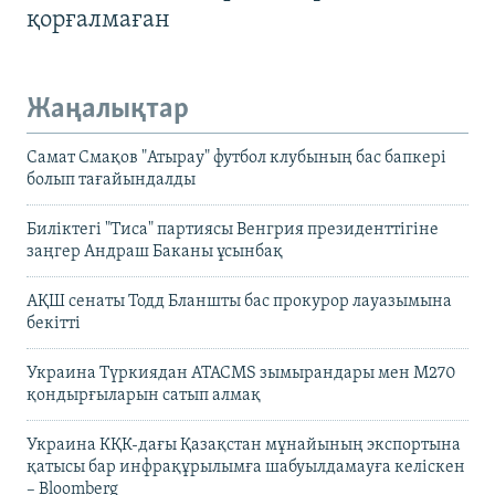
қорғалмаған
Жаңалықтар
Самат Смақов "Атырау" футбол клубының бас бапкері
болып тағайындалды
Биліктегі "Тиса" партиясы Венгрия президенттігіне
заңгер Андраш Баканы ұсынбақ
АҚШ сенаты Тодд Бланшты бас прокурор лауазымына
бекітті
Украина Түркиядан ATACMS зымырандары мен M270
қондырғыларын сатып алмақ
Украина КҚК-дағы Қазақстан мұнайының экспортына
қатысы бар инфрақұрылымға шабуылдамауға келіскен
– Bloomberg