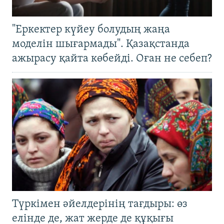
"Еркектер күйеу болудың жаңа
моделін шығармады". Қазақстанда
ажырасу қайта көбейді. Оған не себеп?
Түркімен әйелдерінің тағдыры: өз
елінде де, жат жерде де құқығы