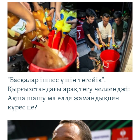
"Басқалар ішпес үшін төгейік".
Қырғызстандағы арақ төгу челленджі:
Ақша шашу ма әлде жамандықпен
күрес пе?