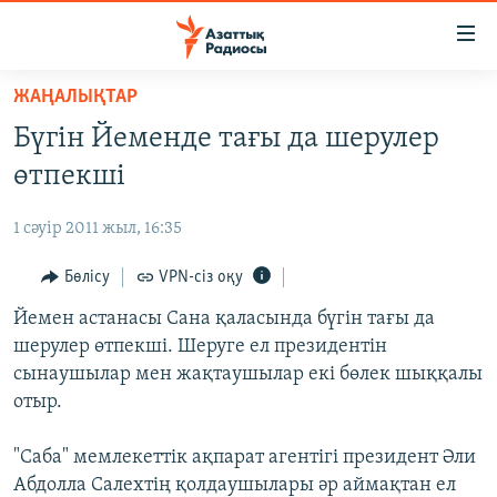
Accessibility
links
Skip
ЖАҢАЛЫҚТАР
to
ЖАҢАЛЫҚТАР
Бүгін Йеменде тағы да шерулер
main
САЯСАТ
content
өтпекші
AZATTYQTV
Skip
to
1 сәуір 2011 жыл, 16:35
ҚАҢТАР ОҚИҒАСЫ
main
АДАМ ҚҰҚЫҚТАРЫ
Бөлісу
VPN-сіз оқу
Navigation
Skip
ӘЛЕУМЕТ
Йемен астанасы Сана қаласында бүгін тағы да
to
шерулер өтпекші. Шеруге ел президентін
ӘЛЕМ
Search
сынаушылар мен жақтаушылар екі бөлек шыққалы
АРНАЙЫ ЖОБАЛАР
отыр.
Русский
"Саба" мемлекеттік ақпарат агентігі президент Әли
Абдолла Салехтің қолдаушылары әр аймақтан ел