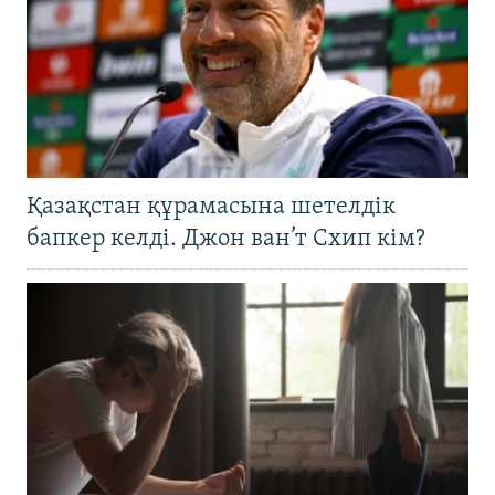
Қазақстан құрамасына шетелдік
бапкер келді. Джон ван’т Схип кім?