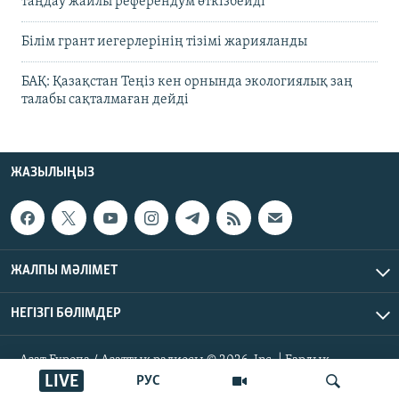
таңдау жайлы референдум өткізбейді
Білім грант иегерлерінің тізімі жарияланды
БАҚ: Қазақстан Теңіз кен орнында экологиялық заң
талабы сақталмаған дейді
ЖАЗЫЛЫҢЫЗ
ЖАЛПЫ МӘЛІМЕТ
НЕГІЗГІ БӨЛІМДЕР
Азат Еуропа / Азаттық радиосы © 2026, Inc. | Барлық
құқықтары қорғалған
LIVE
РУС