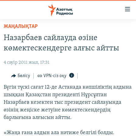
Accessibility
links
Skip
ЖАҢАЛЫҚТАР
to
ЖАҢАЛЫҚТАР
Назарбаев сайлауда өзіне
main
САЯСАТ
content
көмектескендерге алғыс айтты
AZATTYQTV
Skip
to
4 сәуір 2011 жыл, 17:31
ҚАҢТАР ОҚИҒАСЫ
main
АДАМ ҚҰҚЫҚТАРЫ
Бөлісу
VPN-сіз оқу
Navigation
Skip
ӘЛЕУМЕТ
Бүгін түскі сағат 12-де Астанада көпшіліктің алдына
to
шыққан Қазақстан президенті Нұрсұлтан
ӘЛЕМ
Search
Назарбаев кезектен тыс президент сайлауында
АРНАЙЫ ЖОБАЛАР
өзінің жеңіске жетуіне көмектескендердің
барлығына алғысын айтты.
Русский
«Жаңа ғана алдын ала нәтиже белгілі болды.