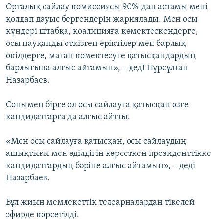
Орталық сайлау комиссиясы 90%-дан астамы мені
ЖАЗЫЛЫҢЫЗ
қолдап дауыс бергендерін жариялады. Мен осы
күндері штабқа, коалицияға көмектескендерге,
осы науқанды өткізген еріктілер мен барлық
Басқа тілдерде
өкілдерге, маған көмектесуге қатысқандардың
барлығына алғыс айтамын», – деді Нұрсұлтан
Назарбаев.
Сонымен бірге ол осы сайлауға қатысқан өзге
кандидаттарға да алғыс айтты.
«Мен осы сайлауға қатысқан, осы сайлаудың
ашықтығы мен әділдігін көрсеткен президенттікке
кандидаттардың бәріне алғыс айтамын», – деді
Назарбаев.
Бұл жиын мемлекеттік телеарналардан тікелей
эфирде көрсетілді.