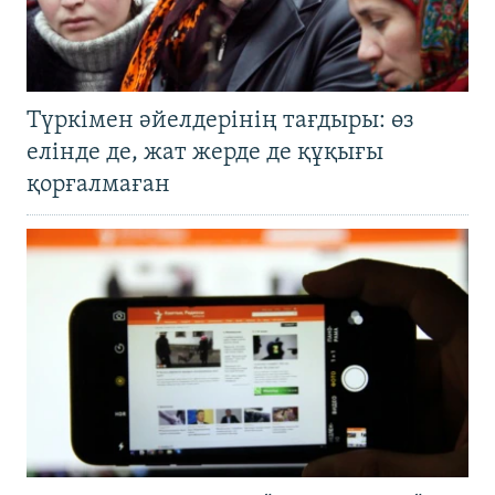
Түркімен әйелдерінің тағдыры: өз
елінде де, жат жерде де құқығы
қорғалмаған