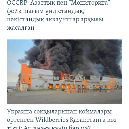
OCCRP: Азаттық пен "Мониториға"
фейк шағым үндістандық,
пәкістандық аккаунттар арқылы
жасалған
Украина соққыларынан қоймалары
өртенген Wildberries Қазақстанға көз
тікті: Астанаға қауіп бар ма?