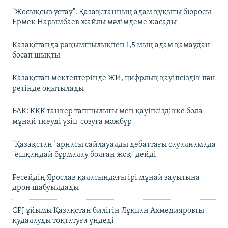
"Жосықсыз ұстау". Қазақстанның адам құқығы бюросы
Ермек Нарымбаев жайлы мәлімдеме жасады
Қазақстанда рақымшылықпен 1,5 мың адам қамаудан
босап шықты
Қазақстан мектептерінде ЖИ, цифрлық қауіпсіздік пән
ретінде оқытылады
БАҚ: КҚК танкер тапшылығы мен қауіпсіздікке бола
мұнай тиеуді үзіп-созуға мәжбүр
"Қазақстан" арнасы сайлауалды дебаттағы сауалнамада
"ешқандай бұрмалау болған жоқ" дейді
Ресейдің Ярослав қаласындағы ірі мұнай зауытына
дрон шабуылдады
CPJ ұйымы Қазақстан билігін Лұқпан Ахмедияровты
қудалауды тоқтатуға үндеді