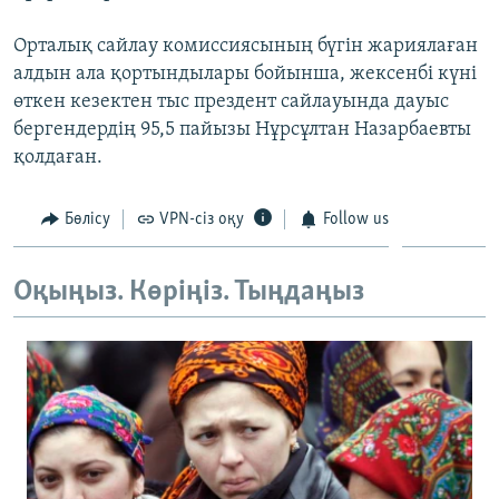
Орталық сайлау комиссиясының бүгін жариялаған
алдын ала қортындылары бойынша, жексенбі күні
өткен кезектен тыс прездент сайлауында дауыс
бергендердің 95,5 пайызы Нұрсұлтан Назарбаевты
қолдаған.
Бөлісу
VPN-сіз оқу
Follow us
Оқыңыз. Көріңіз. Тыңдаңыз