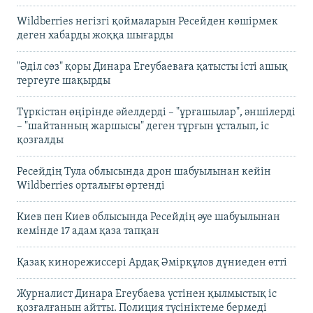
Wildberries негізгі қоймаларын Ресейден көшірмек
деген хабарды жоққа шығарды
"Әділ сөз" қоры Динара Егеубаеваға қатысты істі ашық
тергеуге шақырды
Түркістан өңірінде әйелдерді – "ұрғашылар", әншілерді
– "шайтанның жаршысы" деген тұрғын ұсталып, іс
қозғалды
Ресейдің Тула облысында дрон шабуылынан кейін
Wildberries орталығы өртенді
Киев пен Киев облысында Ресейдің әуе шабуылынан
кемінде 17 адам қаза тапқан
Қазақ кинорежиссері Ардақ Әмірқұлов дүниеден өтті
Журналист Динара Егеубаева үстінен қылмыстық іс
қозғалғанын айтты. Полиция түсініктеме бермеді