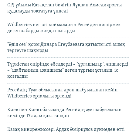
CPJ ұйымы Қазақстан билігін Лұқпан Ахмедияровты
қудалауды тоқтатуға үндеді
Wildberries негізгі қоймаларын Ресейден көшірмек
деген хабарды жоққа шығарды
"Әділ сөз" қоры Динара Егеубаеваға қатысты істі ашық
тергеуге шақырды
Түркістан өңірінде әйелдерді – "ұрғашылар", әншілерді
– "шайтанның азаншысы" деген тұрғын ұсталып, іс
қозғалды
Ресейдің Тула облысында дрон шабуылынан кейін
Wildberries орталығы өртенді
Киев пен Киев облысында Ресейдің әуе шабуылынан
кемінде 17 адам қаза тапқан
Қазақ кинорежиссері Ардақ Әмірқұлов дүниеден өтті