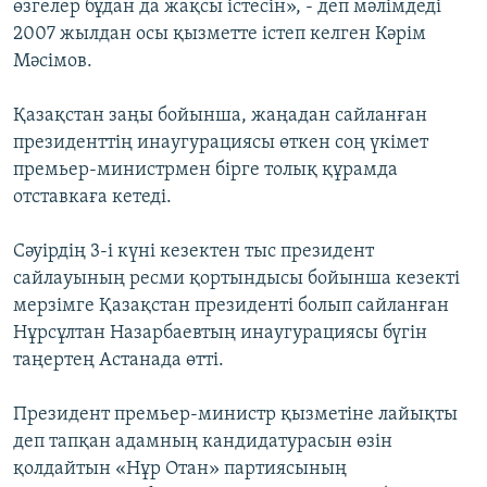
өзгелер бұдан да жақсы істесін», - деп мәлімдеді
2007 жылдан осы қызметте істеп келген Кәрім
Мәсімов.
Қазақстан заңы бойынша, жаңадан сайланған
президенттің инаугурациясы өткен соң үкімет
премьер-министрмен бірге толық құрамда
отставкаға кетеді.
Сәуірдің 3-і күні кезектен тыс президент
сайлауының ресми қортындысы бойынша кезекті
мерзімге Қазақстан президенті болып сайланған
Нұрсұлтан Назарбаевтың инаугурациясы бүгін
таңертең Астанада өтті.
Президент премьер-министр қызметіне лайықты
деп тапқан адамның кандидатурасын өзін
қолдайтын «Нұр Отан» партиясының