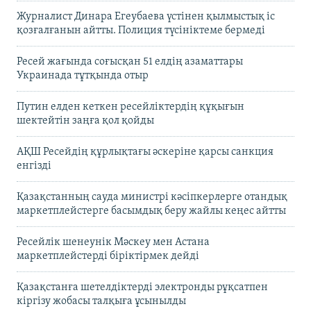
Журналист Динара Егеубаева үстінен қылмыстық іс
қозғалғанын айтты. Полиция түсініктеме бермеді
Ресей жағында соғысқан 51 елдің азаматтары
Украинада тұтқында отыр
Путин елден кеткен ресейліктердің құқығын
шектейтін заңға қол қойды
АҚШ Ресейдің құрлықтағы әскеріне қарсы санкция
енгізді
Қазақстанның сауда министрі кәсіпкерлерге отандық
маркетплейстерге басымдық беру жайлы кеңес айтты
Ресейлік шенеунік Мәскеу мен Астана
маркетплейстерді біріктірмек дейді
Қазақстанға шетелдіктерді электронды рұқсатпен
кіргізу жобасы талқыға ұсынылды