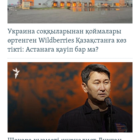
Украина соққыларынан қоймалары
өртенген Wildberries Қазақстанға көз
тікті: Астанаға қауіп бар ма?