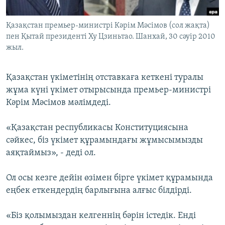
ЖАЗЫЛЫҢЫЗ
Қазақстан премьер-министрі Кәрім Мәсімов (сол жақта)
пен Қытай президенті Ху Цзиньтао. Шанхай, 30 сәуір 2010
жыл.
Басқа тілдерде
Қазақстан үкіметінің отставкаға кеткені туралы
жұма күні үкімет отырысында премьер-министрі
Кәрім Мәсімов мәлімдеді.
«Қазақстан республикасы Конституциясына
сәйкес, біз үкімет құрамындағы жұмысымызды
аяқтаймыз», - деді ол.
Ол осы кезге дейін өзімен бірге үкімет құрамында
еңбек еткендердің барлығына алғыс білдірді.
«Біз қолымыздан келгеннің бәрін істедік. Енді