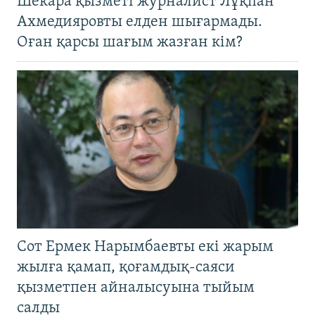
Шекара қызметі журналист Лұқпан
Ахмедияровты елден шығармады.
Оған қарсы шағым жазған кім?
Сот Ермек Нарымбаевты екі жарым
жылға қамап, қоғамдық-саяси
қызметпен айналысуына тыйым
салды