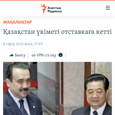
Accessibility
links
Skip
ЖАҢАЛЫҚТАР
to
ЖАҢАЛЫҚТАР
Қазақстан үкіметі отставкаға кетті
main
САЯСАТ
content
8 сәуір 2011 жыл, 17:59
AZATTYQTV
Skip
to
ҚАҢТАР ОҚИҒАСЫ
Бөлісу
VPN-сіз оқу
main
АДАМ ҚҰҚЫҚТАРЫ
Navigation
Skip
ӘЛЕУМЕТ
to
ӘЛЕМ
Search
АРНАЙЫ ЖОБАЛАР
Русский