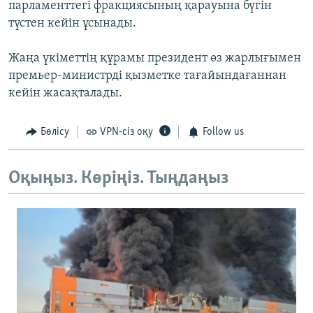
парламенттегі фракциясының қарауына бүгін
түстен кейін ұсынады.
Жаңа үкіметтің құрамы президент өз жарлығымен
премьер-министрді қызметке тағайындағаннан
кейін жасақталады.
Бөлісу
VPN-сіз оқу
Follow us
Оқыңыз. Көріңіз. Тыңдаңыз