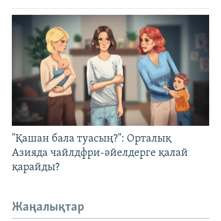
"Қашан бала туасың?": Орталық
Азияда чайлдфри-әйелдерге қалай
қарайды?
Жаңалықтар