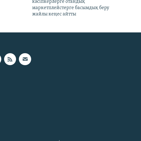
кәсіпкерлерге отандық
маркетплейстерге басымдық беру
жайлы кеңес айтты