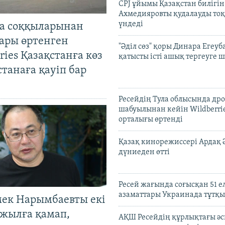
CPJ ұйымы Қазақстан билігі
Ахмедияровты қудалауды тоқ
үндеді
а соққыларынан
ары өртенген
"Әділ сөз" қоры Динара Егеуб
ries Қазақстанға көз
қатысты істі ашық тергеуге
Астанаға қауіп бар
Ресейдің Тула облысында др
шабуылынан кейін Wildberri
орталығы өртенді
Қазақ кинорежиссері Ардақ 
дүниеден өтті
Ресей жағында соғысқан 51 е
азаматтары Украинада тұтқы
мек Нарымбаевты екі
жылға қамап,
АҚШ Ресейдің құрлықтағы әс