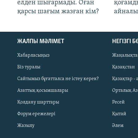
елден шығармады. Оған
қоғамд
қарсы шағым жазған кім?
айналы
ЖАЛПЫ МӘЛІМЕТ
НЕГІЗГІ 
Хабарласыңыз
Жаңалықта
Біз туралы
Қазақстан
Русский
Сайтымыз бұғатталса не істеу керек?
Қазақтар - 
Азаттық қосымшалары
Орталық А
ЖАЗЫЛЫҢЫЗ
Қолдану шарттары
Ресей
Форум ережелері
Қытай
Жазылу
Әлем
Басқа тілдерде