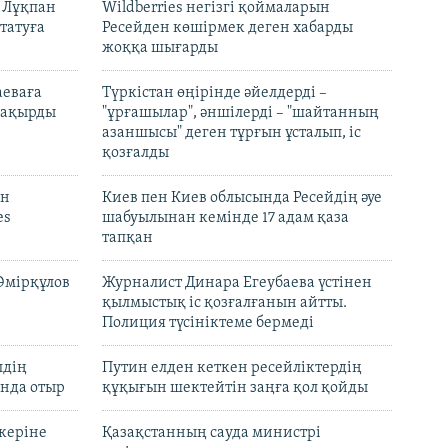
н Лұқпан
Wildberries негізгі қоймаларын
татуға
Ресейден көшірмек деген хабарды
жоққа шығарды
аеваға
Түркістан өңірінде әйелдерді –
 шақырды
"ұрғашылар", әншілерді – "шайтанның
азаншысы" деген тұрғын ұсталып, іс
қозғалды
он
Киев пен Киев облысында Ресейдің әуе
es
шабуылынан кемінде 17 адам қаза
тапқан
Әмірқұлов
Журналист Динара Егеубаева үстінен
қылмыстық іс қозғалғанын айтты.
Полиция түсініктеме бермеді
лдің
Путин елден кеткен ресейліктердің
нда отыр
құқығын шектейтін заңға қол қойды
керіне
Қазақстанның сауда министрі