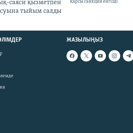
ық-саяси қызметпен
қарсы санкция енгізді
суына тыйым салды
БӨЛІМДЕР
ЖАЗЫЛЫҢЫЗ
р
әлемде
зия