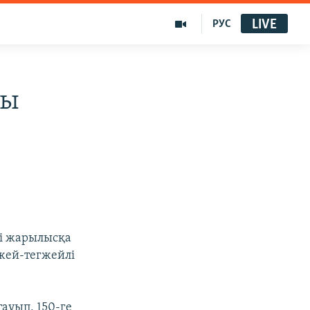
LIVE
РУС
ты
гі жарылысқа
гжей-тегжейлі
тауып, 150-ге