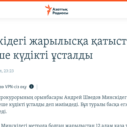
ідегі жарылысқа қатыс
ше күдікті ұсталды
л, 23:23
VPN-сіз оқу
 прокурорының орынбасары Андрей Шведов Минскіде
ше күдікті ұсталды деп мәлімдеді. Бұл туралы басқа е
ді.
 Минскідегі метрода болған жарылыстан 12 адам қаза 