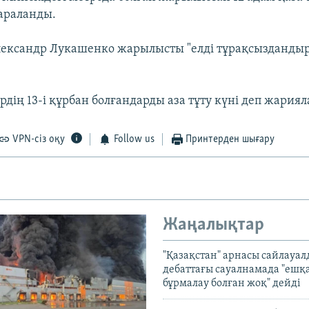
араланды.
ександр Лукашенко жарылысты "елді тұрақсыздандыру
рдің 13-і құрбан болғандарды аза тұту күні деп жария
VPN-сіз оқу
Follow us
Принтерден шығару
Жаңалықтар
"Қазақстан" арнасы сайлауа
дебаттағы сауалнамада "ешқ
бұрмалау болған жоқ" дейді