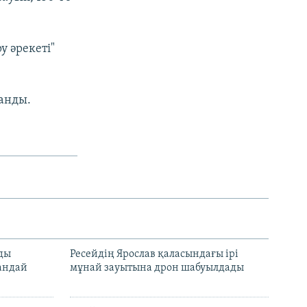
 әрекеті"
ланды.
лды
Ресейдің Ярослав қаласындағы ірі
андай
мұнай зауытына дрон шабуылдады