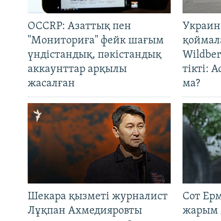
OCCRP: Азаттық пен
Украин
"Мониториға" фейк шағым
қоймал
үндістандық, пәкістандық
Wildber
аккаунттар арқылы
тікті: 
жасалған
ма?
Шекара қызметі журналист
Сот Ер
Лұқпан Ахмедияровты
жарым 