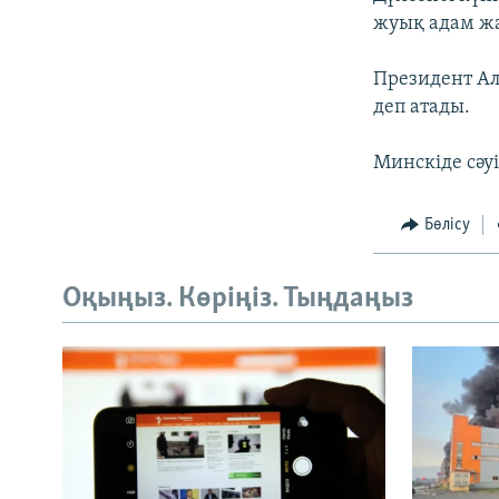
жуық адам ж
Президент Ал
деп атады.
Минскіде сәуі
Бөлісу
Оқыңыз. Көріңіз. Тыңдаңыз