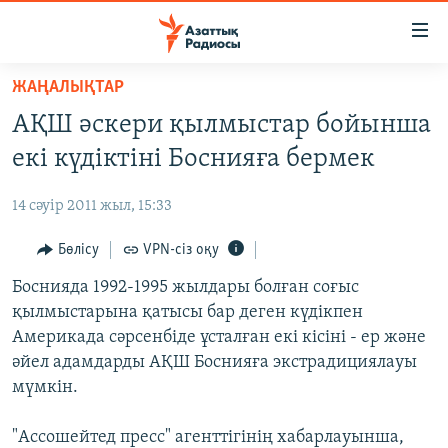
Accessibility
links
Skip
ЖАҢАЛЫҚТАР
to
ЖАҢАЛЫҚТАР
АҚШ әскери қылмыстар бойынша
main
САЯСАТ
content
екі күдіктіні Боснияға бермек
AZATTYQTV
Skip
to
14 сәуір 2011 жыл, 15:33
ҚАҢТАР ОҚИҒАСЫ
main
АДАМ ҚҰҚЫҚТАРЫ
Бөлісу
VPN-сіз оқу
Navigation
Skip
ӘЛЕУМЕТ
Боснияда 1992-1995 жылдары болған соғыс
to
қылмыстарына қатысы бар деген күдікпен
ӘЛЕМ
Search
Америкада сәрсенбіде ұсталған екі кісіні - ер және
АРНАЙЫ ЖОБАЛАР
әйел адамдарды АҚШ Боснияға экстрадициялауы
мүмкін.
Русский
"Ассошейтед пресс" агенттігінің хабарлауынша,