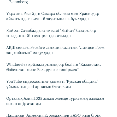
– Bloomberg
Украина Ресейдің Самара облысы мен Краснодар
аймағындағы мұнай зауытына шабуылдады
Қайрат Сатыбалдыға тиесілі "Байсат" базары бір
жылдан кейін аукционда сатылды
АҚШ сенаты Ресейге санкция салатын "Линдси Грэм
заң жобасын" мақұлдады
Wildberries қоймаларының бір бөлігін "Қазақстан,
Өзбекстан және Беларуське көшірмек"
YouTube видеохостинг қызметі "Русская община"
ұйымының екі арнасын бұғаттады
Орталық Азия 2025 жылы әлемде туризм ең жылдам
өскен өңір атанды
Пашинян: Армения Еуроодақ пен ЕАЭО-ның бірін