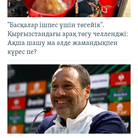
"Басқалар ішпес үшін төгейік".
Қырғызстандағы арақ төгу челленджі:
Ақша шашу ма әлде жамандықпен
күрес пе?