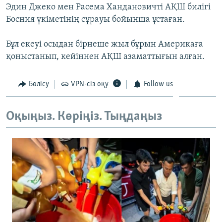
Эдин Джеко мен Расема Хандановичті АҚШ билігі
ЖАЗЫЛЫҢЫЗ
Босния үкіметінің сұрауы бойынша ұстаған.
Бұл екеуі осыдан бірнеше жыл бұрын Америкаға
Басқа тілдерде
қоныстанып, кейіннен АҚШ азаматтығын алған.
Бөлісу
VPN-сіз оқу
Follow us
Оқыңыз. Көріңіз. Тыңдаңыз