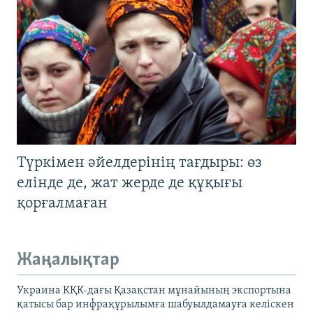
Түркімен әйелдерінің тағдыры: өз
елінде де, жат жерде де құқығы
қорғалмаған
Жаңалықтар
Украина КҚК-дағы Қазақстан мұнайының экспортына
қатысы бар инфрақұрылымға шабуылдамауға келіскен