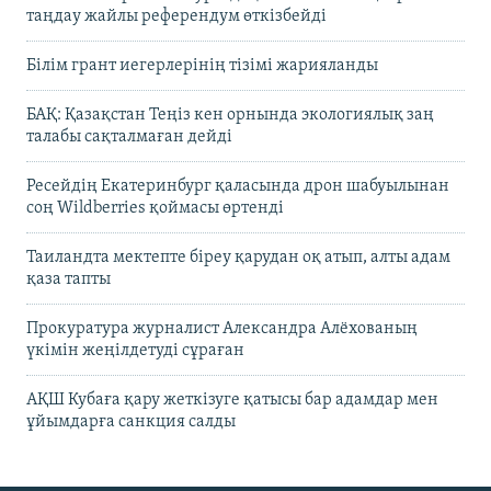
таңдау жайлы референдум өткізбейді
Білім грант иегерлерінің тізімі жарияланды
БАҚ: Қазақстан Теңіз кен орнында экологиялық заң
талабы сақталмаған дейді
Ресейдің Екатеринбург қаласында дрон шабуылынан
соң Wildberries қоймасы өртенді
Таиландта мектепте біреу қарудан оқ атып, алты адам
қаза тапты
Прокуратура журналист Александра Алёхованың
үкімін жеңілдетуді сұраған
АҚШ Кубаға қару жеткізуге қатысы бар адамдар мен
ұйымдарға санкция салды