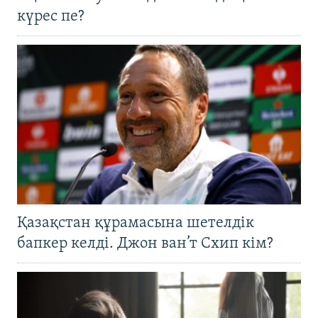
күрес пе?
Қазақстан құрамасына шетелдік
бапкер келді. Джон ван’т Схип кім?