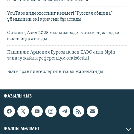
YouTube видеохостинг қызметі "Русская община"
ұйымының екі арнасын бұғаттады
Орталық Азия 2025 жылы әлемде туризм ең жылдам
өскен өңір атанды
Пашинян: Армения Еуроодақ пен ЕАЭО-ның бірін
таңдау жайлы референдум өткізбейді
Білім грант иегерлерінің тізімі жарияланды
ЖАЗЫЛЫҢЫЗ
ЖАЛПЫ МӘЛІМЕТ