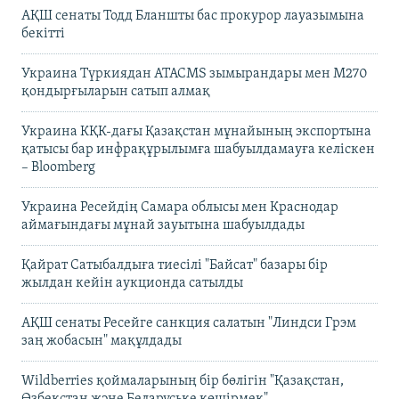
АҚШ сенаты Тодд Бланшты бас прокурор лауазымына
бекітті
Украина Түркиядан ATACMS зымырандары мен M270
қондырғыларын сатып алмақ
Украина КҚК-дағы Қазақстан мұнайының экспортына
қатысы бар инфрақұрылымға шабуылдамауға келіскен
– Bloomberg
Украина Ресейдің Самара облысы мен Краснодар
аймағындағы мұнай зауытына шабуылдады
Қайрат Сатыбалдыға тиесілі "Байсат" базары бір
жылдан кейін аукционда сатылды
АҚШ сенаты Ресейге санкция салатын "Линдси Грэм
заң жобасын" мақұлдады
Wildberries қоймаларының бір бөлігін "Қазақстан,
Өзбекстан және Беларуське көшірмек"