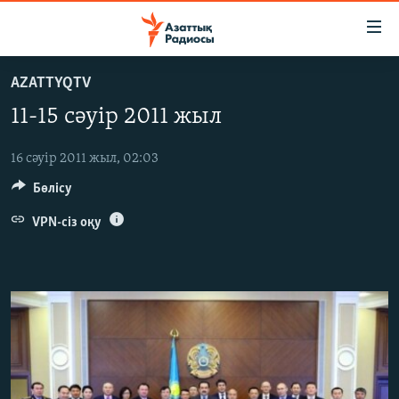
Accessibility
links
Skip
AZATTYQTV
to
ЖАҢАЛЫҚТАР
11-15 сәуір 2011 жыл
main
САЯСАТ
content
AZATTYQTV
Skip
16 сәуір 2011 жыл, 02:03
to
Бөлісу
ҚАҢТАР ОҚИҒАСЫ
main
АДАМ ҚҰҚЫҚТАРЫ
VPN-сіз оқу
Navigation
Skip
ӘЛЕУМЕТ
to
ӘЛЕМ
Search
АРНАЙЫ ЖОБАЛАР
Русский