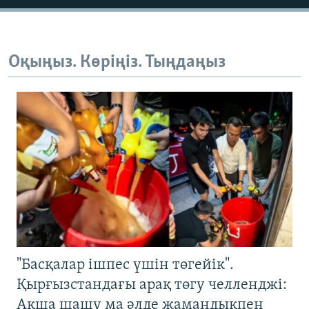
Оқыңыз. Көріңіз. Тыңдаңыз
"Басқалар ішпес үшін төгейік".
Қырғызстандағы арақ төгу челленджі:
Ақша шашу ма әлде жамандықпен