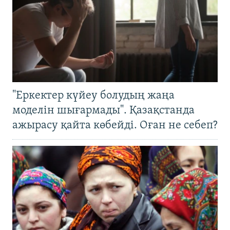
"Еркектер күйеу болудың жаңа
моделін шығармады". Қазақстанда
ажырасу қайта көбейді. Оған не себеп?