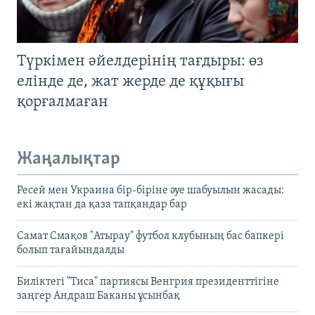
Түркімен әйелдерінің тағдыры: өз
елінде де, жат жерде де құқығы
қорғалмаған
Жаңалықтар
Ресей мен Украина бір-біріне әуе шабуылын жасады:
екі жақтан да қаза тапқандар бар
Самат Смақов "Атырау" футбол клубының бас бапкері
болып тағайындалды
Биліктегі "Тиса" партиясы Венгрия президенттігіне
заңгер Андраш Баканы ұсынбақ