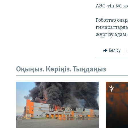
АЭС-тің №1 ж
Роботтар олар
ғимараттарды
жүргізу адам 
Бөлісу
Оқыңыз. Көріңіз. Тыңдаңыз