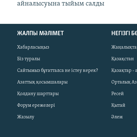
айналысуына тыйым салды
ЖАЛПЫ МӘЛІМЕТ
НЕГІЗГІ 
Хабарласыңыз
Жаңалықта
Біз туралы
Қазақстан
Русский
Сайтымыз бұғатталса не істеу керек?
Қазақтар - 
Азаттық қосымшалары
Орталық А
ЖАЗЫЛЫҢЫЗ
Қолдану шарттары
Ресей
Форум ережелері
Қытай
Жазылу
Әлем
Басқа тілдерде