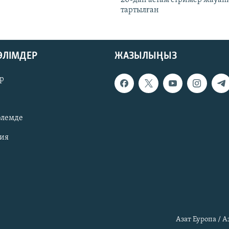
тартылған
БӨЛІМДЕР
ЖАЗЫЛЫҢЫЗ
р
әлемде
зия
Азат Еуропа / 