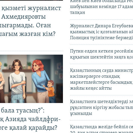
Киев пен Киев облысында Рес
шабуылынан кемінде 17 адам
 қызметі журналист
тапқан
 Ахмедияровты
шығармады. Оған
Журналист Динара Егеубаева
қылмыстық іс қозғалғанын а
шағым жазған кім?
Полиция түсініктеме бермеді
Путин елден кеткен ресейлі
құқығын шектейтін заңға қо
Қазақстанның сауда министр
кәсіпкерлерге отандық
маркетплейстерге басымдық
жайлы кеңес айтты
Қазақстанға шетелдіктерді 
рұқсатпен кіргізу жобасы та
бала туасың?":
ұсынылды
қ Азияда чайлдфри-
рге қалай қарайды?
Қазақстанда желіде бейпіл с
20-дан астам стример жауап