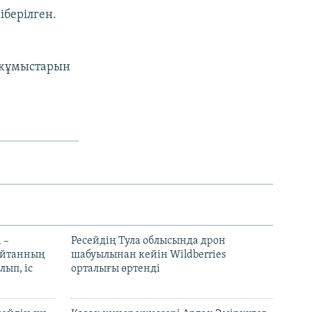
іберілген.
 жұмыстарын
 –
Ресейдің Тула облысында дрон
шайтанның
шабуылынан кейін Wildberries
лып, іс
орталығы өртенді