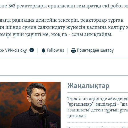
әне №3 реакторлары орналасқан ғимаратқа екі робот ж
дағы радиация деңгейін тексеріп, реакторлар тұрған
ң ішінде сумен салқындату жүйесін қалпына келтіру
өмірі үшін қауіпті ме, жоқ па - соны анықтайды.
VPN-сіз оқу
Follow us
Принтерден шығару
Жаңалықтар
Түркістан өңірінде әйелдерді
"ұрғашылар", әншілерді – "
азаншысы" деген тұрғын ұста
қозғалды