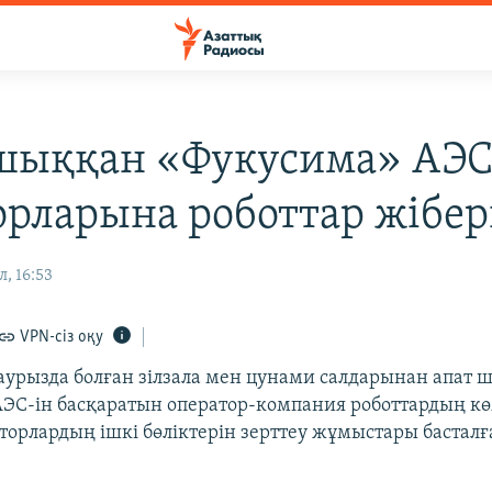
шыққан «Фукусима» АЭС
орларына роботтар жібер
л, 16:53
VPN-сіз оқу
урызда болған зілзала мен цунами салдарынан апат 
ЭС-ін басқаратын оператор-компания роботтардың к
торлардың ішкі бөліктерін зерттеу жұмыстары бастал