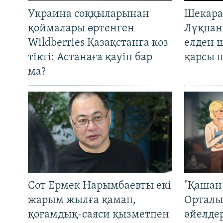
Украина соққыларынан
Шекара
қоймалары өртенген
Лұқпан
Wildberries Қазақстанға көз
елден 
тікті: Астанаға қауіп бар
қарсы 
ма?
Сот Ермек Нарымбаевты екі
"Қашан 
жарым жылға қамап,
Орталы
қоғамдық-саяси қызметпен
әйелде