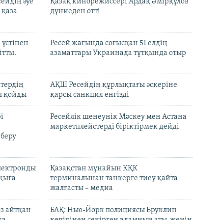
ейдің әуе
Қазақ кинорежиссері Ардақ Әмірқұлов
 қаза
дүниеден өтті
 үстінен
Ресей жағында соғысқан 51 елдің
йтты.
азаматтары Украинада тұтқында отыр
ктердің
АҚШ Ресейдің құрлықтағы әскеріне
л қойды
қарсы санкция енгізді
і
Ресейлік шенеунік Мәскеу мен Астана
маркетплейстерді біріктірмек дейді
 беру
электронды
Қазақстан мұнайын КҚК
лқыға
терминалынан танкерге тиеу қайта
жалғасты – медиа
өз айтқан
БАҚ: Нью-Йорк полициясы Бруклин
қа
көпірінен секірген адамның аты-жөнін