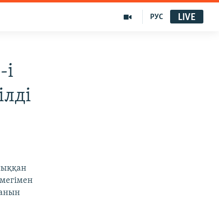
LIVE
РУС
-і
ілді
шыққан
өмегімен
ғанын