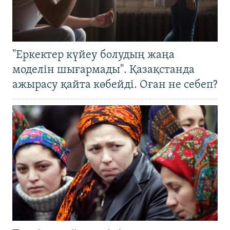
"Еркектер күйеу болудың жаңа
моделін шығармады". Қазақстанда
ажырасу қайта көбейді. Оған не себеп?