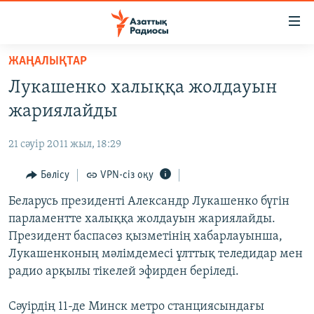
Accessibility
links
Skip
ЖАҢАЛЫҚТАР
to
ЖАҢАЛЫҚТАР
Лукашенко халыққа жолдауын
main
САЯСАТ
content
жариялайды
AZATTYQTV
Skip
to
21 сәуір 2011 жыл, 18:29
ҚАҢТАР ОҚИҒАСЫ
main
АДАМ ҚҰҚЫҚТАРЫ
Бөлісу
VPN-сіз оқу
Navigation
Skip
ӘЛЕУМЕТ
Беларусь президенті Александр Лукашенко бүгін
to
парламентте халыққа жолдауын жариялайды.
ӘЛЕМ
Search
Президент баспасөз қызметінің хабарлауынша,
АРНАЙЫ ЖОБАЛАР
Лукашенконың мәлімдемесі ұлттық теледидар мен
радио арқылы тікелей эфирден беріледі.
Русский
Сәуірдің 11-де Минск метро станциясындағы