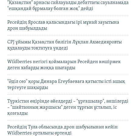
"Қазақстан" арнасы сайлауалды дебаттағы сауалнамада
"ешқандай бұрмалау болған жоқ" дейді
Ресейдің Ярослав қаласындағы ірі мұнай зауытына
дрон шабуылдады
CPJ ұйымы Қазақстан билігін Лұқпан Ахмедияровты
қудалауды тоқтатуға үндеді
Wildberries негізгі қоймаларын Ресейден көшірмек
деген хабарды жоққа шығарды
"Әділ сөз" қоры Динара Егеубаеваға қатысты істі ашық
тергеуге шақырды
Түркістан өңірінде әйелдерді – "ұрғашылар", әншілерді
– "шайтанның жаршысы" деген тұрғын ұсталып, іс
қозғалды
Ресейдің Тула облысында дрон шабуылынан кейін
Wildberries орталығы өртенді