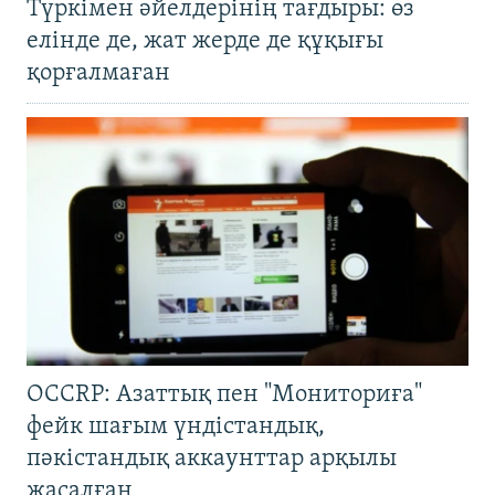
Түркімен әйелдерінің тағдыры: өз
елінде де, жат жерде де құқығы
қорғалмаған
OCCRP: Азаттық пен "Мониториға"
фейк шағым үндістандық,
пәкістандық аккаунттар арқылы
жасалған