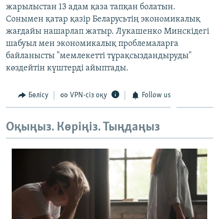
жарылыстан 13 адам қаза тапқан болатын.
ЖАЗЫЛЫҢЫЗ
Сонымен қатар қазір Беларусьтің экономикалық
жағдайы нашарлап жатыр. Лукашенко Минскідегі
шабуыл мен экономикалық проблемаларға
Басқа тілдерде
байланысты "мемлекетті тұрақсыздандыруды"
көздейтін күштерді айыптады.
Бөлісу
VPN-сіз оқу
Follow us
Оқыңыз. Көріңіз. Тыңдаңыз