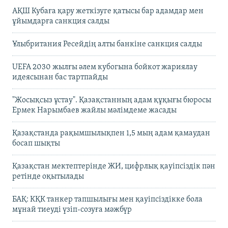
АҚШ Кубаға қару жеткізуге қатысы бар адамдар мен
ұйымдарға санкция салды
Ұлыбритания Ресейдің алты банкіне санкция салды
UEFA 2030 жылғы әлем кубогына бойкот жариялау
идеясынан бас тартпайды
"Жосықсыз ұстау". Қазақстанның адам құқығы бюросы
Ермек Нарымбаев жайлы мәлімдеме жасады
Қазақстанда рақымшылықпен 1,5 мың адам қамаудан
босап шықты
Қазақстан мектептерінде ЖИ, цифрлық қауіпсіздік пән
ретінде оқытылады
БАҚ: КҚК танкер тапшылығы мен қауіпсіздікке бола
мұнай тиеуді үзіп-созуға мәжбүр