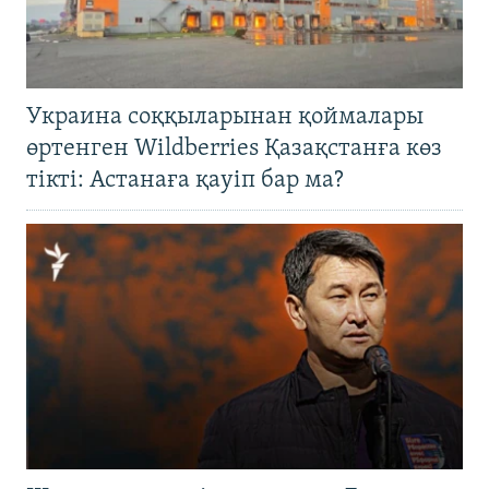
Украина соққыларынан қоймалары
өртенген Wildberries Қазақстанға көз
тікті: Астанаға қауіп бар ма?