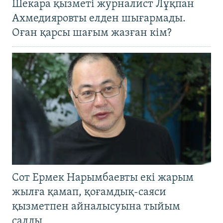
Шекара қызметі журналист Лұқпан
Ахмедияровты елден шығармады.
Оған қарсы шағым жазған кім?
Сот Ермек Нарымбаевты екі жарым
жылға қамап, қоғамдық-саяси
қызметпен айналысуына тыйым
салды