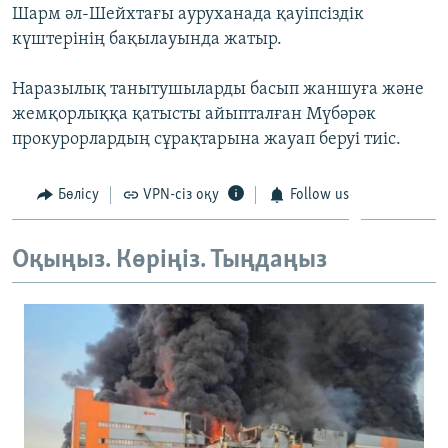
Шарм әл-Шейхтағы ауруханада қауіпсіздік
ЖАЗЫЛЫҢЫЗ
күштерінің бақылауында жатыр.
Наразылық танытушыларды басып жаншуға және
Басқа тілдерде
жемқорлыққа қатысты айыпталған Мүбәрәк
прокурорлардың сұрақтарына жауап беруі тиіс.
Бөлісу
VPN-сіз оқу
Follow us
Оқыңыз. Көріңіз. Тыңдаңыз