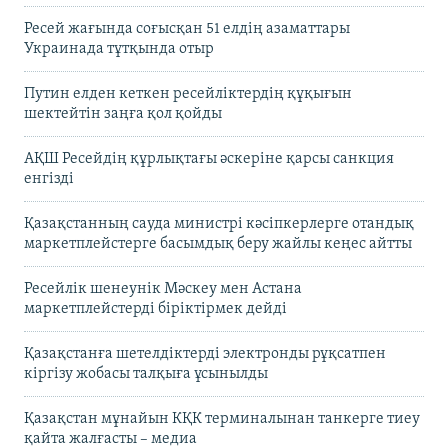
Ресей жағында соғысқан 51 елдің азаматтары
Украинада тұтқында отыр
Путин елден кеткен ресейліктердің құқығын
шектейтін заңға қол қойды
АҚШ Ресейдің құрлықтағы әскеріне қарсы санкция
енгізді
Қазақстанның сауда министрі кәсіпкерлерге отандық
маркетплейстерге басымдық беру жайлы кеңес айтты
Ресейлік шенеунік Мәскеу мен Астана
маркетплейстерді біріктірмек дейді
Қазақстанға шетелдіктерді электронды рұқсатпен
кіргізу жобасы талқыға ұсынылды
Қазақстан мұнайын КҚК терминалынан танкерге тиеу
қайта жалғасты – медиа