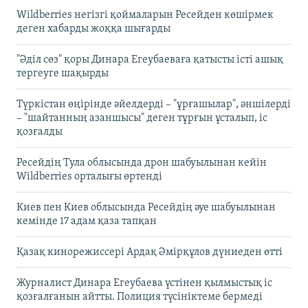
Wildberries негізгі қоймаларын Ресейден көшірмек
деген хабарды жоққа шығарды
"Әділ сөз" қоры Динара Егеубаеваға қатысты істі ашық
тергеуге шақырды
Түркістан өңірінде әйелдерді – "ұрғашылар", әншілерді
– "шайтанның азаншысы" деген тұрғын ұсталып, іс
қозғалды
Ресейдің Тула облысында дрон шабуылынан кейін
Wildberries орталығы өртенді
Киев пен Киев облысында Ресейдің әуе шабуылынан
кемінде 17 адам қаза тапқан
Қазақ кинорежиссері Ардақ Әмірқұлов дүниеден өтті
Журналист Динара Егеубаева үстінен қылмыстық іс
қозғалғанын айтты. Полиция түсініктеме бермеді