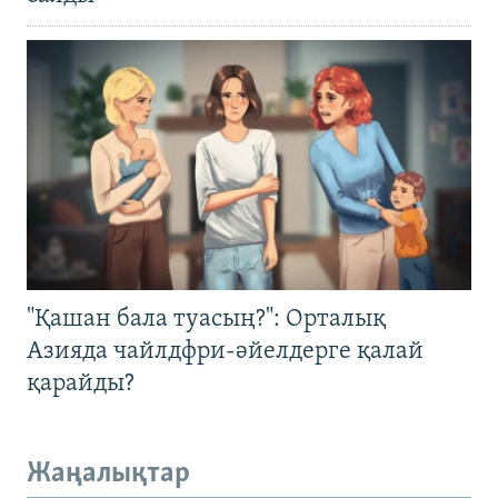
"Қашан бала туасың?": Орталық
Азияда чайлдфри-әйелдерге қалай
қарайды?
Жаңалықтар