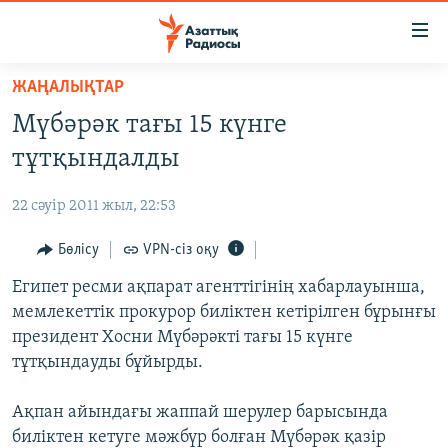
Accessibility
links
Skip
ЖАҢАЛЫҚТАР
to
ЖАҢАЛЫҚТАР
Мүбәрәк тағы 15 күнге
main
САЯСАТ
content
тұтқындалды
AZATTYQTV
Skip
to
22 сәуір 2011 жыл, 22:53
ҚАҢТАР ОҚИҒАСЫ
main
АДАМ ҚҰҚЫҚТАРЫ
Бөлісу
VPN-сіз оқу
Navigation
Skip
ӘЛЕУМЕТ
Египет ресми ақпарат агенттігінің хабарлауынша,
to
мемлекеттік прокурор биліктен кетірілген бұрынғы
ӘЛЕМ
Search
президент Хосни Мүбәрәкті тағы 15 күнге
АРНАЙЫ ЖОБАЛАР
тұтқындауды бұйырды.
Русский
Ақпан айындағы жаппай шерулер барысында
биліктен кетуге мәжбүр болған Мүбәрәк қазір