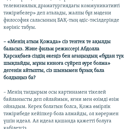
телевизиялық драматургиядағы коммуникативті
тәжірибелер» деп аталады, жалпы бұл мәдени
философия саласының БАҚ-тың әдіс-тәсілдерінде
көрініс табуы.
– «Менің атым Қожада» сіз тентек те ақылды
баласыз. Және фильм режиссері Абдолла
Қарсақбаев сіздің әкеңіз бен ағаңыздың «бұдан түк
шықпайды, мұны киноға сүйреп әуре болма»
дегенін айтыпты, сіз шынымен бұзық бала
болдыңыз ба?
– Менің тағдырым осы картинамен тікелей
байланысты деп ойлаймын, яғни мен өзімді өзім
ойнадым. Керек болатын болса, Қожа өмірлік
тәжірибеде кейіпкер бола алмайды, ол көрермен
үшін идеал. Ал идеал қашанда қажетті болуға
қабілетсіз.