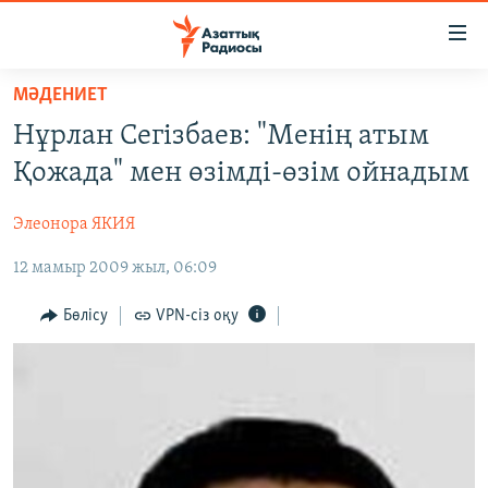
Accessibility
links
Skip
МӘДЕНИЕТ
to
ЖАҢАЛЫҚТАР
Нұрлан Сегізбаев: "Менің атым
main
САЯСАТ
content
Қожада" мен өзімді-өзім ойнадым
AZATTYQTV
Skip
to
Элеонора ЯКИЯ
ҚАҢТАР ОҚИҒАСЫ
main
12 мамыр 2009 жыл, 06:09
АДАМ ҚҰҚЫҚТАРЫ
Navigation
Skip
ӘЛЕУМЕТ
Бөлісу
VPN-сіз оқу
to
ӘЛЕМ
Search
АРНАЙЫ ЖОБАЛАР
Русский