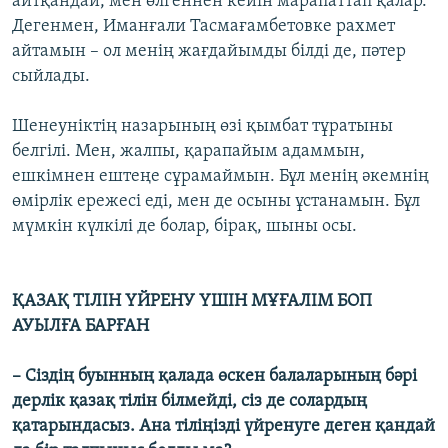
айтқандай, мен өлгеннен кейін марапаттап қалар.
Дегенмен, Иманғали Тасмағамбетовке рахмет
айтамын – ол менің жағдайымды білді де, пәтер
сыйлады.
Шенеуніктің назарының өзі қымбат тұратыны
белгілі. Мен, жалпы, қарапайым адаммын,
ешкімнен ештеңе сұрамаймын. Бұл менің әкемнің
өмірлік ережесі еді, мен де осыны ұстанамын. Бұл
мүмкін күлкілі де болар, бірақ, шыны осы.
ҚАЗАҚ ТІЛІН ҮЙРЕНУ ҮШІН МҰҒАЛІМ БОП
АУЫЛҒА БАРҒАН
– Сіздің буынның қалада өскен балаларының бәрі
дерлік қазақ тілін білмейді, сіз де солардың
қатарындасыз. Ана тіліңізді үйренуге деген қандай