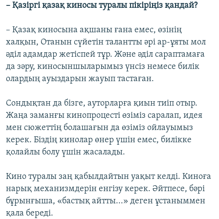
– Қазіргі қазақ киносы туралы пікіріңіз қандай?
– Қазақ киносына ақшаны ғана емес, өзінің
халқын, Отанын сүйетін талантты әрі ар-ұяты мол
әділ адамдар жетіспей тұр. Және әділ сараптамаға
да зәру, киносыншыларымыз үнсіз немесе билік
олардың ауыздарын жауып тастаған.
Сондықтан да бізге, ауторларға қиын тиіп отыр.
Жаңа заманғы кинопроцесті өзіміз саралап, идея
мен сюжеттің болашағын да өзіміз ойлауымыз
керек. Біздің кинолар өнер үшін емес, билікке
қолайлы болу үшін жасалады.
Кино туралы заң қабылдайтын уақыт келді. Киноға
нарық механизмдерін енгізу керек. Әйтпесе, бәрі
бұрынғыша, «бастық айтты...» деген ұстаныммен
қала береді.