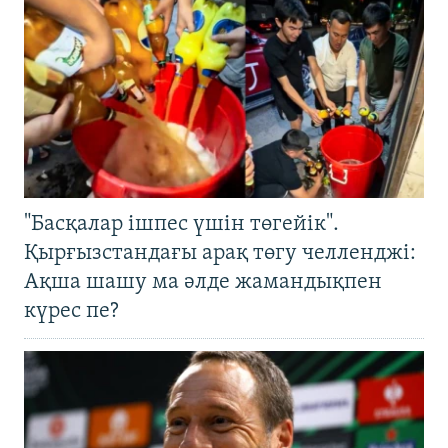
"Басқалар ішпес үшін төгейік".
Қырғызстандағы арақ төгу челленджі:
Ақша шашу ма әлде жамандықпен
күрес пе?