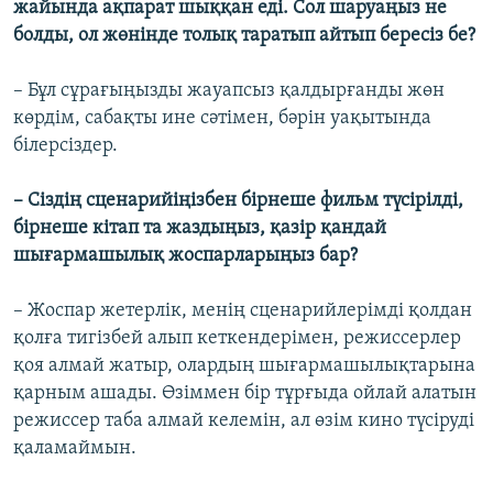
жайында ақпарат шыққан еді. Сол шаруаңыз не
болды, ол жөнінде толық таратып айтып бересіз бе?
– Бұл сұрағыңызды жауапсыз қалдырғанды жөн
көрдім, сабақты ине сәтімен, бәрін уақытында
білерсіздер.
– Сіздің сценарийіңізбен бірнеше фильм түсірілді,
бірнеше кітап та жаздыңыз, қазір қандай
шығармашылық жоспарларыңыз бар?
– Жоспар жетерлік, менің сценарийлерімді қолдан
қолға тигізбей алып кеткендерімен, режиссерлер
қоя алмай жатыр, олардың шығармашылықтарына
қарным ашады. Өзіммен бір тұрғыда ойлай алатын
режиссер таба алмай келемін, ал өзім кино түсіруді
қаламаймын.