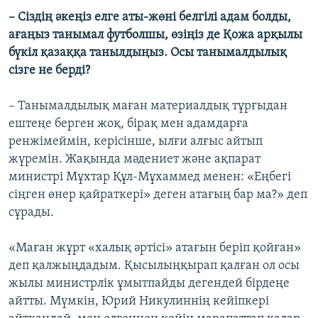
– Сіздің әкеңіз елге аты-жөні белгілі адам болды,
ағаңыз танымал футболшы, өзіңіз де Қожа арқылы
бүкіл қазаққа танылдыңыз. Осы танымалдылық
сізге не берді?
– Танымалдылық маған материалдық тұрғыдан
ештеңе берген жоқ, бірақ мен адамдарға
ренжімеймін, керісінше, ылғи алғыс айтып
жүремін. Жақында мәдениет және ақпарат
министрі Мұхтар Құл-Мұхаммед менен: «Еңбегі
сіңген өнер қайраткері» деген атағың бар ма?» деп
сұрады.
«Маған жұрт «халық әртісі» атағын беріп қойған»
деп қалжыңдадым. Қысылыңқырап қалған ол осы
жылы министрлік ұмытпайды дегендей бірдеңе
айтты. Мүмкін, Юрий Никулиннің кейіпкері