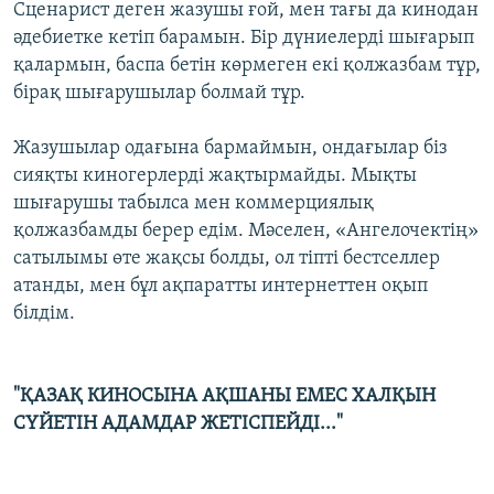
Сценарист деген жазушы ғой, мен тағы да кинодан
әдебиетке кетіп барамын. Бір дүниелерді шығарып
қалармын, баспа бетін көрмеген екі қолжазбам тұр,
бірақ шығарушылар болмай тұр.
Жазушылар одағына бармаймын, ондағылар біз
сияқты киногерлерді жақтырмайды. Мықты
шығарушы табылса мен коммерциялық
қолжазбамды берер едім. Мәселен, «Ангелочектің»
сатылымы өте жақсы болды, ол тіпті бестселлер
атанды, мен бұл ақпаратты интернеттен оқып
білдім.
"ҚАЗАҚ КИНОСЫНА АҚШАНЫ ЕМЕС ХАЛҚЫН
СҮЙЕТІН АДАМДАР ЖЕТІСПЕЙДІ..."