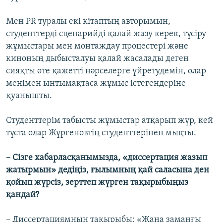
Мен PR туралы екі кітаптың авторымын,
студенттерді сценарийді қалай жазу керек, түсіру
жұмыстары мен монтаждау процестері және
киноның дыбысталуы қалай жасалады деген
сияқты өте қажетті нәрселерге үйретудемін, олар
менімен ынтымақтаса жұмыс істегендеріне
қуанышты.
Студенттерім табысты жұмыстар атқарып жүр, кей
тұста олар Жүргеновтің студенттерінен мықты.
– Сізге хабарласқанымызда, «диссертация жазып
жатырмын» дедіңіз, ғылымның қай саласына ден
қойып жүрсіз, зерттеп жүрген тақырыбыңыз
қандай?
– Диссертациямның тақырыбы: «Жаңа заманғы