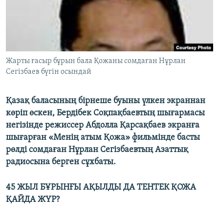
ЖАЗЫЛЫҢЫЗ
Басқа тілдерде
Жарты ғасыр бұрын бала Қожаны сомдаған Нұрлан
Сегізбаев бүгін осындай
Қазақ баласының бірнеше буыны үлкен экраннан
көріп өскен, Бердібек Соқпақбаевтың шығармасы
негізінде режиссер Абдолла Қарсақбаев экранға
шығарған «Менiң атым Қожа» фильмiнде басты
рөлді сомдаған Нұрлан Сегізбаевтың Азаттық
радиосына берген сұхбаты.
45 ЖЫЛ БҰРЫНҒЫ АҚЫЛДЫ ДА ТЕНТЕК ҚОЖА
ҚАЙДА ЖҮР?