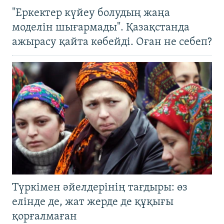
"Еркектер күйеу болудың жаңа
моделін шығармады". Қазақстанда
ажырасу қайта көбейді. Оған не себеп?
Түркімен әйелдерінің тағдыры: өз
елінде де, жат жерде де құқығы
қорғалмаған