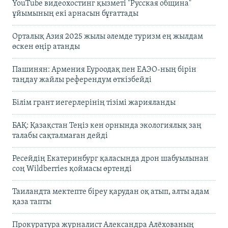
YouTube видеохостинг қызметі "Русская община"
ұйымының екі арнасын бұғаттады
Орталық Азия 2025 жылы әлемде туризм ең жылдам
өскен өңір атанды
Пашинян: Армения Еуроодақ пен ЕАЭО-ның бірін
таңдау жайлы референдум өткізбейді
Білім грант иегерлерінің тізімі жарияланды
БАҚ: Қазақстан Теңіз кен орнында экологиялық заң
талабы сақталмаған дейді
Ресейдің Екатеринбург қаласында дрон шабуылынан
соң Wildberries қоймасы өртенді
Таиландта мектепте біреу қарудан оқ атып, алты адам
қаза тапты
Прокуратура журналист Александра Алёхованың