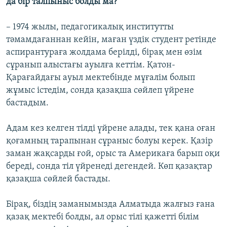
да бір талпыныс болды ма?
– 1974 жылы, педагогикалық институтты
тәмамдағаннан кейін, маған үздік студент ретінде
аспирантураға жолдама берілді, бірақ мен өзім
сұранып алыстағы ауылға кеттім. Қатон-
Қарағайдағы ауыл мектебінде мұғалім болып
жұмыс істедім, сонда қазақша сөйлеп үйрене
бастадым.
Адам кез келген тілді үйрене алады, тек қана оған
қоғамның тарапынан сұраныс болуы керек. Қазір
заман жақсарды ғой, орыс та Америкаға барып оқи
береді, сонда тіл үйренеді дегендей. Көп қазақтар
қазақша сөйлей бастады.
Бірақ, біздің заманымызда Алматыда жалғыз ғана
қазақ мектебі болды, ал орыс тілі қажетті білім