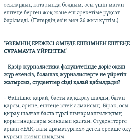
осылардың қатарында болдым, осы үшін маған
ештеңе берген жоқ және еш әрекетіме рұқсат
берілмеді. (Пәтердің өзін мен 26 жыл күттім.)
"ӘКЕМНІҢ ЕРЕЖЕСІ ӨМІРДЕ ЕШКІМНЕН ЕШТЕҢЕ
СҰРАМАУҒА ҮЙРЕНГЕМ"
– Қазір журналистика факультетінде дәріс оқып
жүр екенсіз, болашақ журналистерге не үйретіп
жатырсыз, студенттер сізді қалай қабылдады?
– Өкінішке қарай, басты ақ қырау шалды, бұған
қарсы, әрине, ештеңе істей алмайсың. Бірақ, осы
қырау шалған баста түрлі шығармашылықтың
қорытындылары жиналып қалған. Студенттерге
арнап «БАҚ-тағы драматургия» деген ерекше оқу
курсын жазып шықтым.