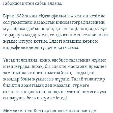
Габриловичтен сабақ алдым.
Бірақ 1982 жылы «Қазақфильмге» келген кезімде
сол уақыттағы Қазақстан кинематографиясының
мүсәпір жағдайын көріп, қатты көңілім қалды. Бұл
тоқырау жылдары еді, сондықтан мен телевизияға
жұмыс істеуге кеттім. Елдегі алғашқы көркем
видеофильмдерді түсіруге қатыстым.
Үнемі телевизия, кино, әдебиет саласында жұмыс
істеп жүрдім. Бірақ, біз сияқты жастарды Брежнев
заманында киноға жолатпайтын, сондықтан
жылдар бойы жұмыссыз жүрдік. Талай таланттар
биліктің арамтамақ деп жазалап, түрмеге
отырғызып қоюынан қорқып күзетші немесе аула
сыпырушы болып жұмыс істеді.
Мемлекет пен Компартияны сынаған мен де