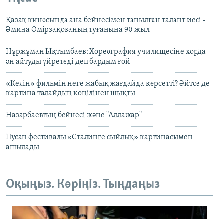
Қазақ киносында ана бейнесімен танылған талант иесі -
Әмина Өмірзақованың туғанына 90 жыл
Нұржұман Ықтымбаев: Хореография училищесіне хорда
ән айтуды үйретеді деп бардым ғой
«Келін» фильмін неге жабық жағдайда көрсетті? Әйтсе де
картина талайдың көңілінен шықты
Назарбаевтың бейнесі және "Аллажар"
Пусан фестивалы «Сталинге сыйлық» картинасымен
ашылады
Оқыңыз. Көріңіз. Тыңдаңыз