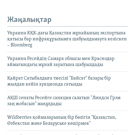
Жаңалықтар
Украина КҚК-дағы Қазақстан мұнайының экспортына
қатысы бар инфрақұрылымға шабуылдамауға келіскен
– Bloomberg
Украина Ресейдің Самара облысы мен Краснодар
аймағындағы мұнай зауытына шабуылдады
Қайрат Сатыбалдыға тиесілі "Байсат" базары бір
жылдан кейін аукционда сатылды
АҚШ сенаты Ресейге санкция салатын "Линдси Грэм
заң жобасын" мақұлдады
Wildberries қоймаларының бір бөлігін "Қазақстан,
Өзбекстан және Беларуське көшірмек"