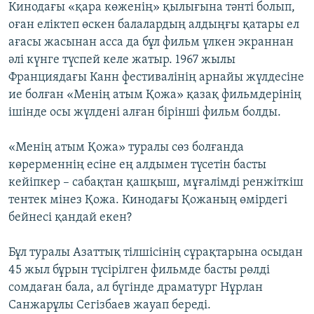
Кинодағы «қара көженiң» қылығына тәнті болып,
оған еліктеп өскен балалардың алдыңғы қатары ел
ағасы жасынан асса да бұл фильм үлкен экраннан
әлі күнге түспей келе жатыр. 1967 жылы
Франциядағы Канн фестивалiнiң арнайы жүлдесiне
ие болған «Менiң атым Қожа» қазақ фильмдерiнiң
iшiнде осы жүлдені алған бiрiншi фильм болды.
«Менiң атым Қожа» туралы сөз болғанда
көрерменнің есіне ең алдымен түсетін басты
кейіпкер – сабақтан қашқыш, мұғалімді ренжіткіш
тентек мінез Қожа. Кинодағы Қожаның өмірдегі
бейнесі қандай екен?
Бұл туралы Азаттық тілшісінің сұрақтарына осыдан
45 жыл бұрын түсірілген фильмде басты рөлді
сомдаған бала, ал бүгінде драматург Нұрлан
Санжарұлы Сегізбаев жауап береді.