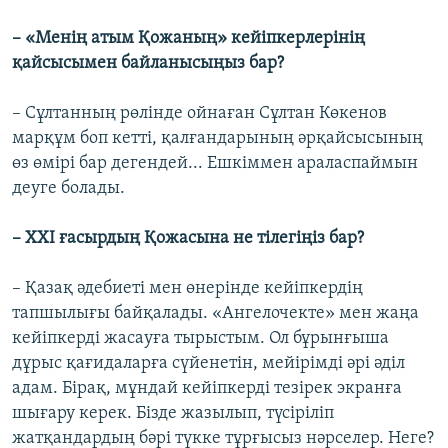
– «Менің атым Қожаның» кейіпкерлерінің
қайсысымен байланысыңыз бар?
– Сұлтанның рөлінде ойнаған Сұлтан Көкенов
марқұм боп кетті, қалғандарының әрқайсысының
өз өмірі бар дегендей... Ешкіммен араласпаймын
деуге болады.
– ХХІ ғасырдың Қожасына не тілегіңіз бар?
– Қазақ әдебиеті мен өнерінде кейіпкердің
тапшылығы байқалады. «Ангелочекте» мен жаңа
кейіпкерді жасауға тырыстым. Ол бұрынғыша
дұрыс қағидаларға сүйенетін, мейірімді әрі әділ
адам. Бірақ, мұндай кейіпкерді тезірек экранға
шығару керек. Бізде жазылып, түсіріліп
жатқандардың бәрі түкке тұрғысыз нәрселер. Неге?