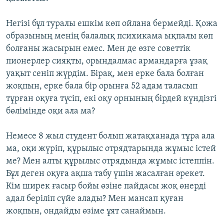
Негізі бұл туралы ешкім көп ойлана бермейді. Қожа
образының менің балалық психикама ықпалы көп
болғаны жасырын емес. Мен де өзге советтік
пионерлер сияқты, орындалмас армандарға ұзақ
уақыт сеніп жүрдім. Бірақ, мен ерке бала болған
жоқпын, ерке бала бір орынға 52 адам таласып
тұрған оқуға түсіп, екі оқу орнының бірдей күндізгі
бөлімінде оқи ала ма?
Немесе 8 жыл студент болып жатақханада тұра ала
ма, оқи жүріп, құрылыс отрядтарында жұмыс істей
ме? Мен алты құрылыс отрядында жұмыс істеппін.
Бұл деген оқуға ақша табу үшін жасалған әрекет.
Кім ширек ғасыр бойы өзіне пайдасы жоқ өнерді
адал беріліп сүйе алады? Мен мансап қуған
жоқпын, ондайды өзіме ұят санаймын.