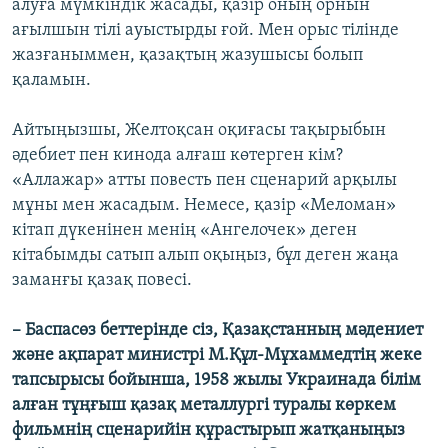
алуға мүмкіндік жасады, қазір оның орнын
ағылшын тілі ауыстырды ғой. Мен орыс тілінде
жазғаныммен, қазақтың жазушысы болып
қаламын.
Айтыңызшы, Желтоқсан оқиғасы тақырыбын
әдебиет пен кинода алғаш көтерген кім?
«Аллажар» атты повесть пен сценарий арқылы
мұны мен жасадым. Немесе, қазір «Меломан»
кітап дүкенінен менің «Ангелочек» деген
кітабымды сатып алып оқыңыз, бұл деген жаңа
заманғы қазақ повесі.
– Баспасөз беттерінде сіз, Қазақстанның мәдениет
және ақпарат министрі М.Құл-Мұхаммедтің жеке
тапсырысы бойынша, 1958 жылы Украинада білім
алған тұңғыш қазақ металлургі туралы көркем
фильмнің сценарийін құрастырып жатқаныңыз