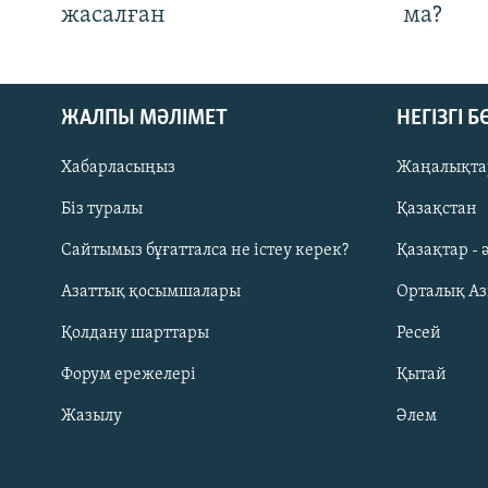
жасалған
ма?
ЖАЛПЫ МӘЛІМЕТ
НЕГІЗГІ 
Хабарласыңыз
Жаңалықта
Біз туралы
Қазақстан
Русский
Сайтымыз бұғатталса не істеу керек?
Қазақтар - 
Азаттық қосымшалары
Орталық А
ЖАЗЫЛЫҢЫЗ
Қолдану шарттары
Ресей
Форум ережелері
Қытай
Жазылу
Әлем
Басқа тілдерде