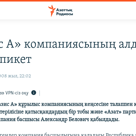
с А» компаниясының ал
 пикет
008 жыл, 22:02
VPN-сіз оқу
зис А» құрылыс компаниясының кеңсесіне талаппен 
терілісіне қатысқандардың бір тобы және «Азат» пар
мпания басшысы Александр Белович қабылдады.
лгендер компания басшылығына қаладағы Республика