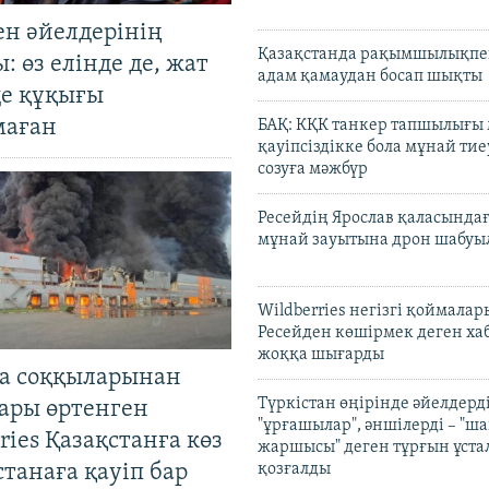
ен әйелдерінің
Қазақстанда рақымшылықпен
: өз елінде де, жат
адам қамаудан босап шықты
де құқығы
маған
БАҚ: КҚК танкер тапшылығы
қауіпсіздікке бола мұнай тиеу
созуға мәжбүр
Ресейдің Ярослав қаласындағ
мұнай зауытына дрон шабуы
Wildberries негізгі қоймала
Ресейден көшірмек деген ха
жоққа шығарды
а соққыларынан
Түркістан өңірінде әйелдерді
ары өртенген
"ұрғашылар", әншілерді – "
ries Қазақстанға көз
жаршысы" деген тұрғын ұстал
Астанаға қауіп бар
қозғалды