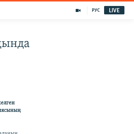
LIVE
РУС
дында
келген
тиясының
 алаңын