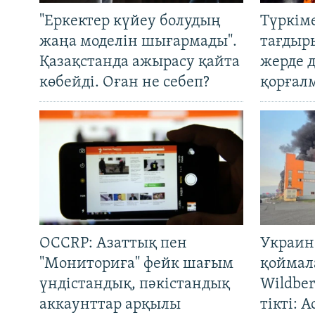
"Еркектер күйеу болудың
Түркім
жаңа моделін шығармады".
тағдыры
Қазақстанда ажырасу қайта
жерде 
көбейді. Оған не себеп?
қорғал
OCCRP: Азаттық пен
Украин
"Мониториға" фейк шағым
қоймал
үндістандық, пәкістандық
Wildber
аккаунттар арқылы
тікті: 