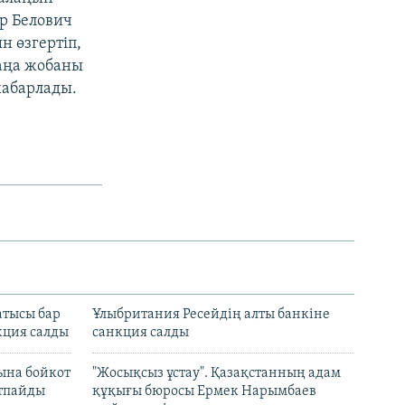
р Белович
 өзгертіп,
аңа жобаны
хабарлады.
атысы бар
Ұлыбритания Ресейдің алты банкіне
кция салды
санкция салды
ына бойкот
"Жосықсыз ұстау". Қазақстанның адам
ртпайды
құқығы бюросы Ермек Нарымбаев