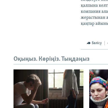
қалпына келт
компания ала
жерастынан а
қаңтар айыны
Бөлісу
Оқыңыз. Көріңіз. Тыңдаңыз