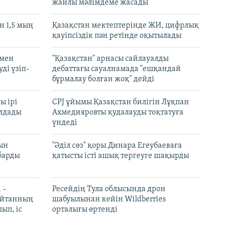
жайлы мәлімдеме жасады
 1,5 мың
Қазақстан мектептерінде ЖИ, цифрлық
қауіпсіздік пән ретінде оқытылады
 мен
"Қазақстан" арнасы сайлауалды
ді үзіп-
дебаттағы сауалнамада "ешқандай
бұрмалау болған жоқ" дейді
ы ірі
CPJ ұйымы Қазақстан билігін Лұқпан
лдады
Ахмедияровты қудалауды тоқтатуға
үндеді
рын
"Әділ сөз" қоры Динара Егеубаеваға
барды
қатысты істі ашық тергеуге шақырды
 –
Ресейдің Тула облысында дрон
шайтанның
шабуылынан кейін Wildberries
ып, іс
орталығы өртенді