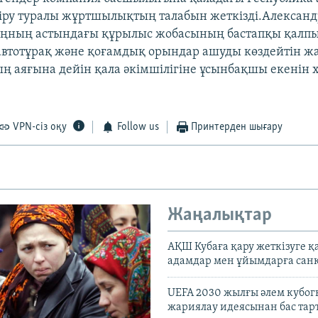
іру туралы жұртшылықтың талабын жеткізді.Александ
ңның астындағы құрылыс жобасының бастапқы қалпын
втотұрақ және қоғамдық орындар ашуды көздейтін ж
ң аяғына дейін қала әкімшілігіне ұсынбақшы екенін 
VPN-сіз оқу
Follow us
Принтерден шығару
Жаңалықтар
АҚШ Кубаға қару жеткізуге қ
адамдар мен ұйымдарға сан
UEFA 2030 жылғы әлем кубог
жариялау идеясынан бас та