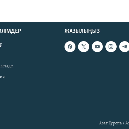
БӨЛІМДЕР
ЖАЗЫЛЫҢЫЗ
р
әлемде
зия
Азат Еуропа / 