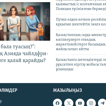
қылмыстық іс қозғалғанын а
Полиция түсініктеме бермеді
Путин елден кеткен ресейлі
құқығын шектейтін заңға қо
Қазақстанның сауда министр
кәсіпкерлерге отандық
маркетплейстерге басымдық
бала туасың?":
жайлы кеңес айтты
қ Азияда чайлдфри-
рге қалай қарайды?
Қазақстанға шетелдіктерді 
рұқсатпен кіргізу жобасы та
ұсынылды
БӨЛІМДЕР
ЖАЗЫЛЫҢЫЗ
р