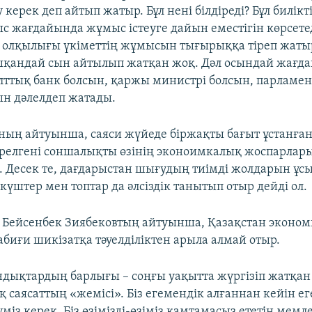
керек деп айтып жатыр. Бұл нені білдіреді? Бұл билікті
ыс жағдайында жұмыс істеуге дайын еместігін көрсетед
 олқылығы үкіметтің жұмысын тығырыққа тіреп жаты
қандай сын айтылып жатқан жоқ. Дәл осындай жағдай
ұлттық банк болсын, қаржы министрі болсын, парламе
н дәлелдеп жатады.
ың айтуынша, саяси жүйеде біржақты бағыт ұстанған
релгені соншалықты өзінің эконоимкалық жоспарлар
р. Десек те, дағдарыстан шығудың тиімді жолдарын ұс
күштер мен топтар да әлсіздік танытып отыр дейді ол.
 Бейсенбек Зиябековтың айтуынша, Қазақстан эконом
абиғи шикізатқа тәуелділіктен арыла алмай отыр.
ындықтардың барлығы – соңғы уақытта жүргізіп жатқан
 саясаттың «жемісі». Біз егемендік алғаннан кейін е
уміз керек. Біз өзімізді-өзіміз қамтамасыз ететін мемл