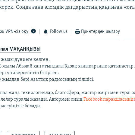
ерек. Сонда ғана әлемдік дағдарыстың қаңғыған «оғ
VPN-сіз оқу
Follow us
Принтерден шығару
қпал МҰҚАНҚЫЗЫ
5 жылы дүниеге келген.
6 жылы Абылай хан атындағы Қазақ халықаралық қатынастар
ері университетін бітірген.
7 жылдан бері Азаттық радиосының тілшісі.
ал жаңа технологиялар, блогосфера, жастар өмірі мен түрлі ә
елелер туралы жазады. Автормен оның
Facebook парақшасынд
рлесуіңізге болады.