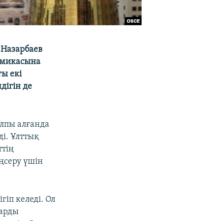
.Назарбаев
омикасына
ғы екі
дігін де
алпы алғанда
і. Ұлттық
ттің
ңсеру үшін
іп келеді. Ол
дарды