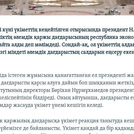
і күні үкіметтің кеңейтілген отырысында президент Н
іктің әлемдік қаржы дағдарысының республика экон
зайта алды деп мәлімдеді. Сондай-ақ, ол үкіметтің алда
згі міндеті әлемдік дағдарыстың салдарын еңсеру екен
айда істеген жұмысына қанағаттанған ел президенті ж
к дағдарысты қарсы алуға дайын боп шыққанын жеткізд
итутының директоры Бөріхан Нұрмұхамедов президен
еліспейтінін білдіреді. Оның айтуынша, дағдарысты е
мдар жасауда үкімет үнемі кешігіп келеді.
ік қаржылық дағдарысқа үкімет реакция танытуда кешіг
жүйемізге де байланысты. Үкімет қандай да бір қадам