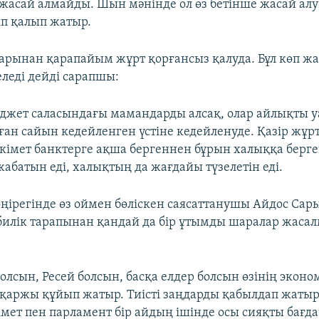
 жасай алмайды. Шын мәнінде ол өз бетінше жасай алуы
іп қалып жатыр.
арынан қарапайым жұрт қорғансыз қалуда. Бұл көп ж
еледі дейді сарапшы:
юджет саласындағы мамандарды алсақ, олар айлықты 
ған сайын кедейленген үстіне кедейленуде. Қазір жұр
 Үкімет банктерге ақша бергеннен бұрын халыққа берг
абатын еді, халықтың да жағдайы түзелетін еді.
өңірегінде өз оймен бөліскен саясаттанушы Айдос Сар
илік тарапынан қандай да бір ұтымды шаралар жаса
болсын, Ресей болсын, басқа елдер болсын өзінің экон
қаржы құйып жатыр. Тиісті заңдарды қабылдап жатыр
імет пен парламент бір айдың ішінде осы сияқты бағд