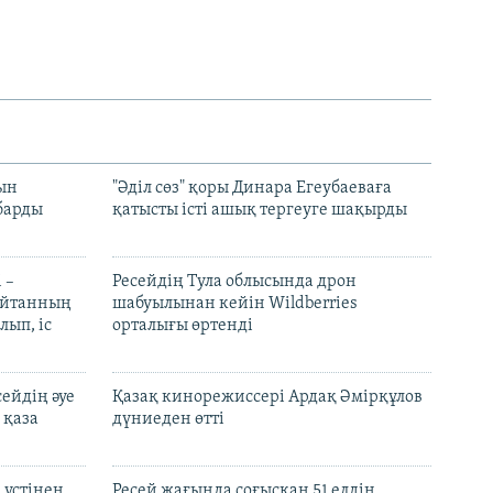
рын
"Әділ сөз" қоры Динара Егеубаеваға
барды
қатысты істі ашық тергеуге шақырды
 –
Ресейдің Тула облысында дрон
шайтанның
шабуылынан кейін Wildberries
лып, іс
орталығы өртенді
ейдің әуе
Қазақ кинорежиссері Ардақ Әмірқұлов
 қаза
дүниеден өтті
 үстінен
Ресей жағында соғысқан 51 елдің