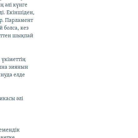
ң әлі күнге
і. Екіншіден,
р. Парламент
 болса, кез
нттен шықпай
 үкіметтің
ына зиянын
ынуда елде
икасы әлі
гемендік
екетке