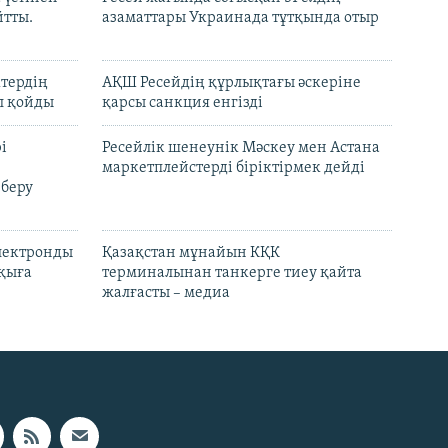
йтты.
азаматтары Украинада тұтқында отыр
ктердің
АҚШ Ресейдің құрлықтағы әскеріне
л қойды
қарсы санкция енгізді
і
Ресейлік шенеунік Мәскеу мен Астана
маркетплейстерді біріктірмек дейді
 беру
электронды
Қазақстан мұнайын КҚК
лқыға
терминалынан танкерге тиеу қайта
жалғасты – медиа