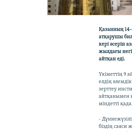
Қазанның 14-
атқарушы бил
кері әсерін а
жылдағы негі
айтқан еді.
Үкіметтің 9 
елдің әлемді
зерттеу инст
айтқанымен к
міндетті қада
- Дүниежүзіл
біздің саяси 