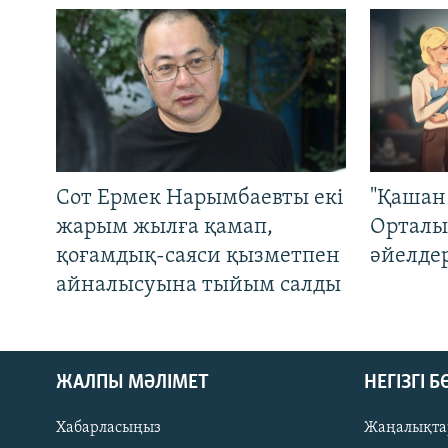
Сот Ермек Нарымбаевты екі
"Қашан 
жарым жылға қамап,
Орталы
қоғамдық-саяси қызметпен
әйелде
айналысуына тыйым салды
ЖАЛПЫ МӘЛІМЕТ
НЕГІЗГІ 
Хабарласыңыз
Жаңалықта