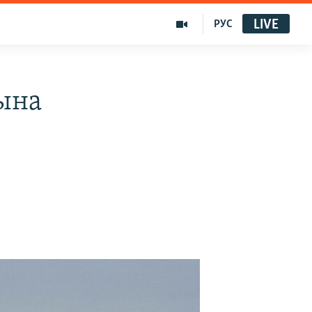
LIVE
РУС
ына