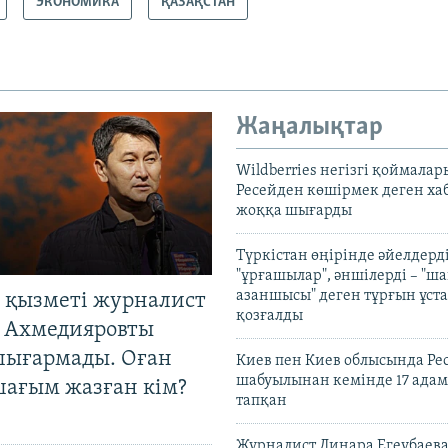
ЭКОНОМИКА
ҚАЗАҚСТАН
Жаңалықтар
Wildberries негізгі қоймала
Ресейден көшірмек деген ха
жоққа шығарды
Түркістан өңірінде әйелдерді
"ұрғашылар", әншілерді – "
азаншысы" деген тұрғын ұста
 қызметі журналист
қозғалды
 Ахмедияровты
шығармады. Оған
Киев пен Киев облысында Рес
шабуылынан кемінде 17 адам
шағым жазған кім?
тапқан
Журналист Динара Егеубаева