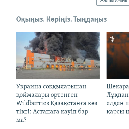
ЖАЛПЫ АРХИВ
Оқыңыз. Көріңіз. Тыңдаңыз
Украина соққыларынан
Шекара
қоймалары өртенген
Лұқпан
Wildberries Қазақстанға көз
елден 
тікті: Астанаға қауіп бар
қарсы 
ма?