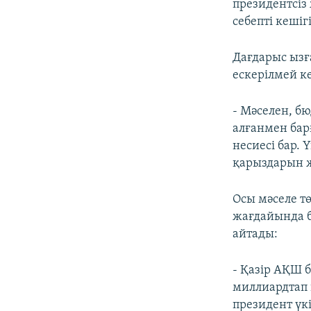
президентсіз
себепті кешіг
Дағдарыс ызғ
ескерілмей к
- Мәселен, б
алғанмен бар
несиесі бар.
қарыздарын ж
Осы мәселе т
жағдайында б
айтады:
- Қазір АҚШ 
миллиардтап 
президент үк