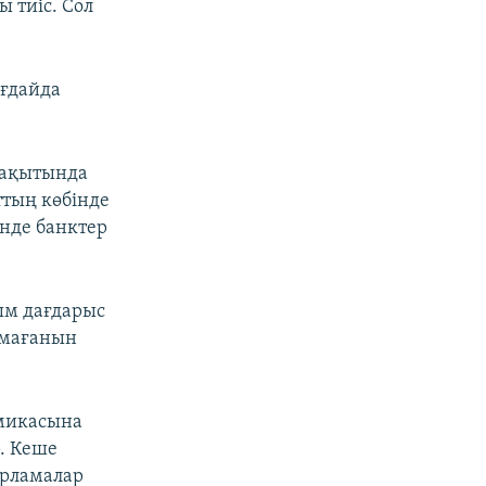
 тиіс. Сол
ағдайда
уақытында
ттың көбінде
енде банктер
ым дағдарыс
лмағанын
омикасына
. Кеше
арламалар