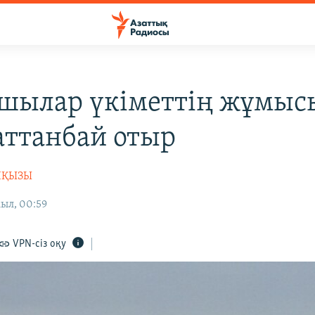
шылар үкіметтің жұмыс
аттанбай отыр
НҚЫЗЫ
ыл, 00:59
VPN-сіз оқу