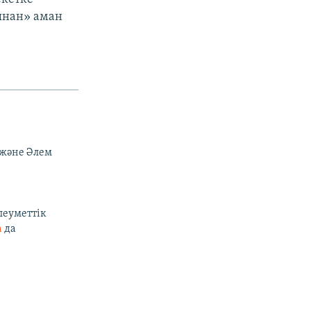
ынан» аман
 және Әлем
леуметтік
а
да