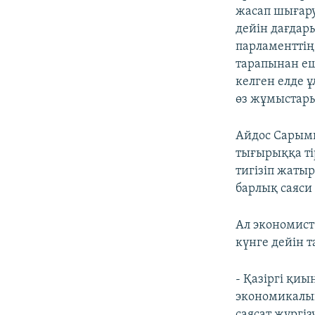
жасап шығару 
дейін дағдар
парламенттің
тарапынан еш
келген елде 
өз жұмыстары
Айдос Сарымн
тығырыққа ті
тигізіп жаты
барлық саяси 
Ал экономист
күнге дейін т
- Қазіргі қи
экономикалық
саясат жүргіз