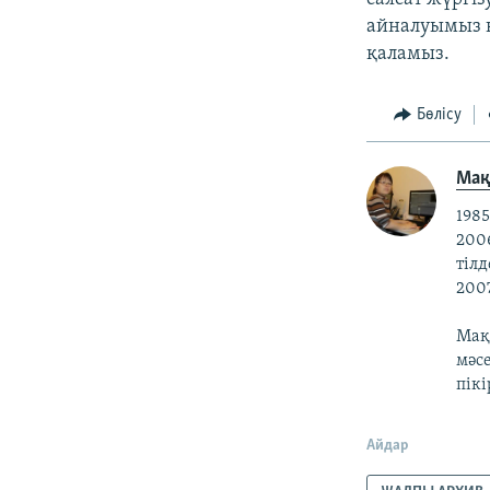
айналуымыз к
қаламыз.
Бөлісу
Ма
198
200
тілд
200
Мақп
мәс
пікі
Айдар