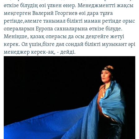
өткізе білудің өзі үлкен өнер. Менеджментті жақсы
меңгерген Валерий Георгиев өзі дара тұлға
ретінде,әлемге танымал білікті маман ретінде орыс
операларын Еуропа сахналарына өткізе білуде.
Меніңше, қазақ операсы да осы деңгейге жетуі
керек. Ол үшін,бізге дәл сондай білікті музыкант әрі
менеджер керек-ақ, - дейді.