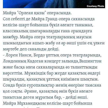
Майра "Орлеан қызы" операсында.
Сол себепті де Майра Гранд-опера сахнасында
келісім-шарт бойынша бүкіл әлемге танымал,
классикалық шығармаларды ғана орындауға
мәжбүр. Майра опера театрларының маусым
шымылдығын ашып-жабу ол әр әнші үшін ең үлкен
мәртебе деп саналады дейді.
- Лорен Нанси, Бордо ұлттық опера театрларында,
Лондонның Кадоган концерт залында,Вашингтон
және басқа әлем сахналарында өз таланттымды
көрсеттім. Мүмкіндік бар жерде қазақтың әндері
шырқалды, қазақтың ұлттық киімімен шықтым.
Сонда бүкіл еуропалықтар менің өнеріме тамсана
қол соқты. Әрине, қазақтың әнін бүкіл әлемге
танытсам деген мұратым бар, - дейді әнші.
Майра Мұхамедқызы келісім-шарт бойынша