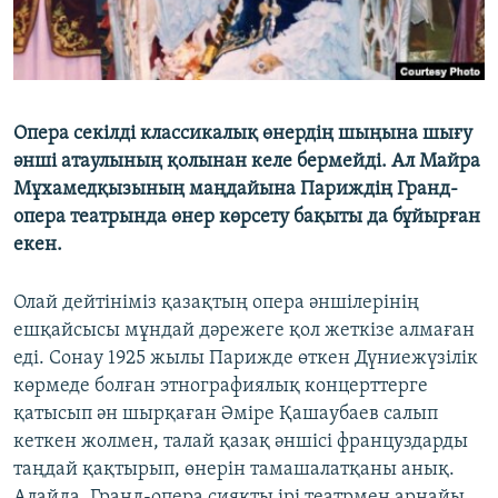
ЖАЗЫЛЫҢЫЗ
Басқа тілдерде
Опера секілді классикалық өнердің шыңына шығу
әнші атаулының қолынан келе бермейді. Ал Майра
Мұхамедқызының маңдайына Париждің Гранд-
опера театрында өнер көрсету бақыты да бұйырған
екен.
Олай дейтініміз қазақтың опера әншілерінің
ешқайсысы мұндай дәрежеге қол жеткізе алмаған
еді. Сонау 1925 жылы Парижде өткен Дүниежүзілік
көрмеде болған этнографиялық концерттерге
қатысып ән шырқаған Әміре Қашаубаев салып
кеткен жолмен, талай қазақ әншісі француздарды
таңдай қақтырып, өнерін тамашалатқаны анық.
Алайда, Гранд-опера сияқты ірі театрмен арнайы