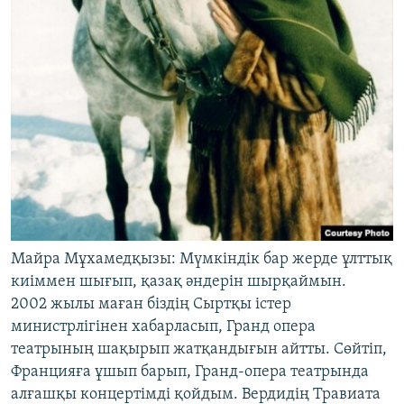
Майра Мұхамедқызы: Мүмкіндік бар жерде ұлттық
киіммен шығып, қазақ әндерін шырқаймын.
2002 жылы маған біздің Сыртқы істер
министрлігінен хабарласып, Гранд опера
театрының шақырып жатқандығын айтты. Сөйтіп,
Францияға ұшып барып, Гранд-опера театрында
алғашқы концертімді қойдым. Вердидің Травиата