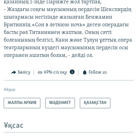
қазанның 1-інде Парижге жол тартпақ.
- Жаздағы соңғы маусымның пердесін Шекспирдің
шығармасы негізінде жазылған Бенжамин
Бритиннің «Сон в летнюю ночь» деген операдағы
басты рөл Титаниямен жаптым. Оның сәтті
болғанының белгісі, Канн және Тулун ұлттық опера
театрларының күздегі маусымының пердесін осы
операмен ашатын болам, - дейді ол.
Бөлісу
VPN-сіз оқу
Follow us
Айдар
ЖАЛПЫ АРХИВ
МӘДЕНИЕТ
ҚАЗАҚСТАН
Ұқсас