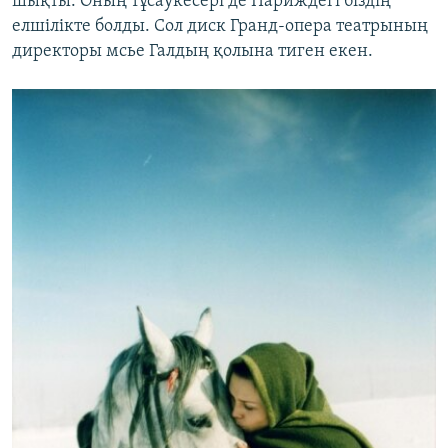
шықты. Оның тұсаукесері де Париждегі біздің
елшілікте болды. Сол диск Гранд-опера театрының
директоры мсье Галдың қолына тиген екен.