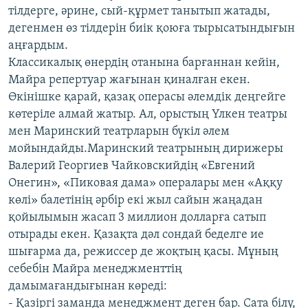
тілдерге, әрине, сый-құрмет танытып жатады,
дегенмен өз тілдерін биік қоюға тырысатындығын
аңғардым.
Классикалық өнердің отанына барғаннан кейін,
Майра репертуар жағынан қиналған екен.
Өкінішке қарай, қазақ операсы әлемдік деңгейге
көтеріле алмай жатыр. Ал, орыстың Үлкен театры
мен Маринский театрларын бүкіл әлем
мойындайды.Маринский театрының дирижеры
Валерий Георгиев Чайковскийдің «Евгений
Онегин», «Пиковая дама» опералары мен «Аққу
көлі» балетінің әрбір екі жыл сайын жаңадан
қойылымын жасап 3 миллион долларға сатып
отырады екен. Қазақта дәл сондай беделге ие
шығарма да, режиссер де жоқтың қасы. Мұның
себебін Майра менеджменттің
дамымағандығынан көреді:
- Қазіргі заманда менеджмент деген бар. Сата білу,