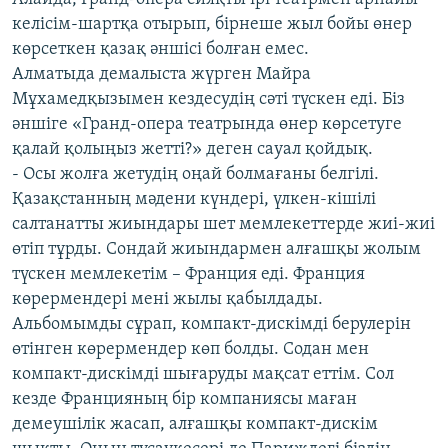
келісім-шартқа отырып, бірнеше жыл бойы өнер
көрсеткен қазақ әншісі болған емес.
Алматыда демалыста жүрген Майра
Мұхамедқызымен кездесудің сәті түскен еді. Біз
әншіге «Гранд-опера театрында өнер көрсетуге
қалай қолыңыз жетті?» деген сауал қойдық.
- Осы жолға жетудің оңай болмағаны белгілі.
Қазақстанның мәдени күндері, үлкен-кішілі
салтанатты жиындары шет мемлекеттерде жиі-жиі
өтіп тұрды. Сондай жиындармен алғашқы жолым
түскен мемлекетім – Франция еді. Франция
көрермендері мені жылы қабылдады.
Альбомымды сұрап, компакт-дискімді берулерін
өтінген көрермендер көп болды. Содан мен
компакт-дискімді шығаруды мақсат еттім. Сол
кезде Францияның бір компаниясы маған
демеушілік жасап, алғашқы компакт-дискім