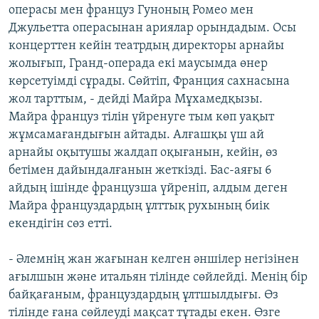
операсы мен француз Гуноның Ромео мен
Джульетта операсынан ариялар орындадым. Осы
концерттен кейін театрдың директоры арнайы
жолығып, Гранд-операда екі маусымда өнер
көрсетуімді сұрады. Сөйтіп, Франция сахнасына
жол тарттым, - дейді Майра Мұхамедқызы.
Майра француз тілін үйренуге тым көп уақыт
жұмсамағандығын айтады. Алғашқы үш ай
арнайы оқытушы жалдап оқығанын, кейін, өз
бетімен дайындалғанын жеткізді. Бас-аяғы 6
айдың ішінде французша үйреніп, алдым деген
Майра француздардың ұлттық рухының биік
екендігін сөз етті.
- Әлемнің жан жағынан келген әншілер негізінен
ағылшын және итальян тілінде сөйлейді. Менің бір
байқағаным, француздардың ұлтшылдығы. Өз
тілінде ғана сөйлеуді мақсат тұтады екен. Өзге